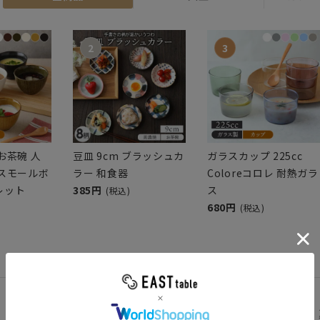
お茶碗 人
豆皿 9cm ブラッシュカ
ガラスカップ 225cc
のスモールボ
ラー 和食器
Coloreコロレ 耐熱ガラ
レット
385円
ス
(税込)
680円
(税込)
お知らせ
9/1まで期間限定セール中
2026.8.3