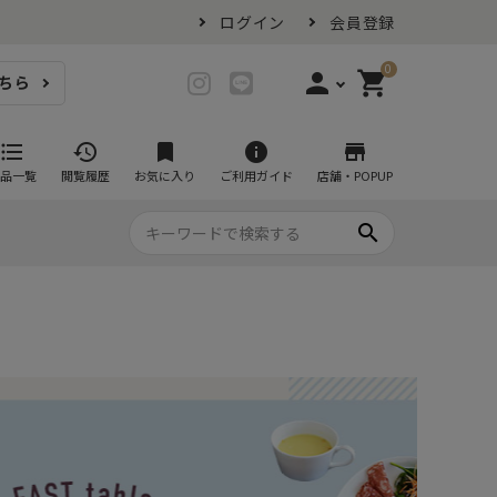
ログイン
会員登録
0
person
shopping_cart
ちら
login
ログイン
format_list_bulleted
history
bookmark
info
store
品一覧
閲覧履歴
お気に入り
ご利用ガイド
店舗・POPUP
person_add
会員登録
search
プ・グラス
スイーツが似合ううつわ
ファミリーセット
耐熱皿・その他食器
マグカップ
- グラタン皿
黒い食器セット
カップ・タンブラー
- 耐熱皿
スープカップ
- スフレ・ココット
湯呑み
- 茶碗蒸し
抹茶碗
- こども食器
急須・ポット