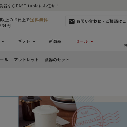
らEAST tableにお任せ！
送料無料
0円以上のお買上で
お問い合わせ・ご相談はこ
mail
834円
ギフト
新商品
セール
商
ール
アウトレット
食器のセット
集
らしセット
から探す
レット
お茶碗・汁椀・どんぶり
ハレの日の食器特集
ペアセット
ギフト一覧
カッ
- ご飯茶碗
- 
生活・引越し
- 有料ラッピング
特集
セット
食品 ~からだ想いの食卓~
白い食器セット
り鉢・サラダボウル
- 汁椀
- 
生日
- Eギフト
- どんぶり・丼
- 
リーセット
まとめ買いでお得なセット
祝い
- ラーメン鉢
- 
婚祝い
- 
- 