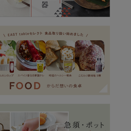
！ソフトな色合いのホーロー風マグカップ。
！日常に優しさを添える、繊細なストライプのパスタ
！手描き風の素朴な表情が魅力の中皿。
！現代の食卓に馴染むフラットフォルムのマグカップ。
！すっきりした十草模様が洗練された印象の台形ボウ
！柔らかなニュアンスカラーが印象的な中皿。
！軽く扱いやすい、木目調樹脂の和モダン汁椀。
！カジュアルスタイルにぴったりな大人気カフェ風プレ
！お菓子作りやオーブン料理に欠かせないスフレカッ
！繊細なストライプが優しく食卓を彩る大皿。
大人気食器に新サイズ登場！サラダや副菜がお店風に変