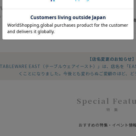
ws
お知らせ
8/3まで期間限定セール中
2026.7.27
らせ
8/3まで期間限定セール中
お知らせ
2026.7.21
レート。
お知らせ
8/3まで期間限定セール中
2026.7.13
お知らせ
8/3まで期間限定セール中
2026.7.6
7/1まで期間限定セール中
【店名変更のお知らせ
お知らせ
2026.6.22
グ。
TABLEWARE EAST（テーブルウェアイースト）」は、店名を「EA
7/1まで期間限定セール中！
お知らせ
くことになりました。今後とも変わらぬご愛顧のほど、ど
2026.6.15
ラスカップ。
7/1まで期間限定セール中
お知らせ
2026.6.8
カレー皿。
7/1まで期間限定セール中
Special Feat
お知らせ
2026.6.1
ウル。
特 集
お知らせ
6/1まで期間限定セール中
2026.5.25
6/1まで期間限定セール中
おすすめの特集・イベント情
お知らせ
2026.5.18
カップ。