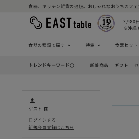
食器、キッチン雑貨の通販。おしゃれなおうちカフェ食器な
3,98
※沖縄 
食器の種類で探す
特集
食器セット
トレンドキーワード
新着商品
ギフト
セ
error_outline
プレート
アウトドア特集
食器セット一覧
予算から探す
セール
ボウル
ねこ特
一人暮
シーン
アウト
- 小皿
- 小鉢
- ～2,999円
- 新
基本の食器特集
和食器セット
推し活
洋食器
- 中皿・取り皿・ケーキ皿
- 中鉢・取
- 3,000円～4,999円
- 誕
person
- 大皿
- 大鉢
こども食器セット
カトラ
ゲスト 様
- 5,000円～9,999円
- 内
- カレー・パスタ皿
- とんすい
ログインする
- 10,000円～
- 結
- ランチプレート・仕切り皿
新規会員登録はこちら