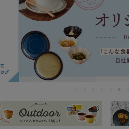
ラーで探す
素材で探す
形状
- 陶器製
- 丸
- 磁器製
- 角
- 木製
- 
食器
- ガラス製
- 
- 樹脂製
- 