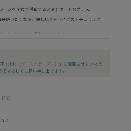
！シーンを問わず活躍するスタンダードなグラス。
！毎日使いたくなる、優しいストライプのナチュラルプ
！洗い物が楽になる便利なランチプレート。
！シンプル&ベーシックな使い勝手の良いどんぶり。
！ドリンクがたっぷり入る、ホーロー風のおしゃれなマ
】
ST table（イーストテーブル）」に変更させていただ
ほんのり淡いカラーが涼しげ。多用途に使える人気のガ
うぞよろしくお願い申し上げます。
！ベーシックで使いやすい、優しいくすみカラーの軽量
！素朴な風合いが温かく料理を包む、和カフェ風深型ボ
ure
！洗い物が楽になる、シンプルな仕切りプレート。
！すっきりした白地に青いワンポイントが涼しげなマルチ
報など