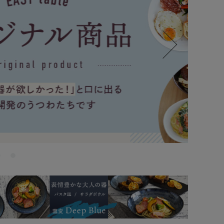
で探す
ブランドで探す
- 人気シリーズ
- オリジナル食器
仕切り
楕円
変形