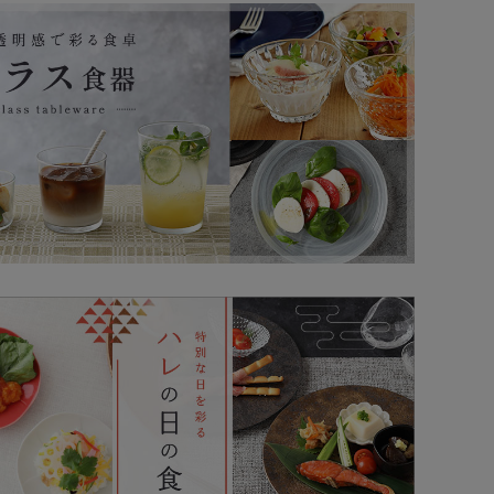
！ジャンルを問わず料理を引き立てる、おしゃれな十草
！絶妙な色合いで料理を品よく演出する丼ぶり。
！来客用や業務用にもオススメのスタッキンググラス。
！食事の時間がぱっと明るくなるストライプの大皿。
！朝焼けや夕焼けを思わせる、絶妙な色彩の小鉢。
！使いやすさを追求したEAST定番パスタ皿。
！洗練されたフォルムが印象的なモダンボウル。
！和洋どちらにも馴染むリム十草の中皿。
3/16(月)9:00～9:30実施メンテナンスは完了しま
16(月)9:00～9:30（予定）一時閉店いたします
！しのぎ模様で華やぐ、使い勝手の良いボウル。