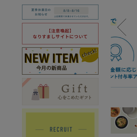
箸・カトラリー・雑貨など
デザイン・カ
- 箸
- 和食器
【注意喚起】
なりすましサイトについて
- 箸置き
- 白い食器
- カトラリー
- 黒い食器
- れんげ
- カラフルな
- すり鉢
- 土鍋
- 雑貨
- トレー