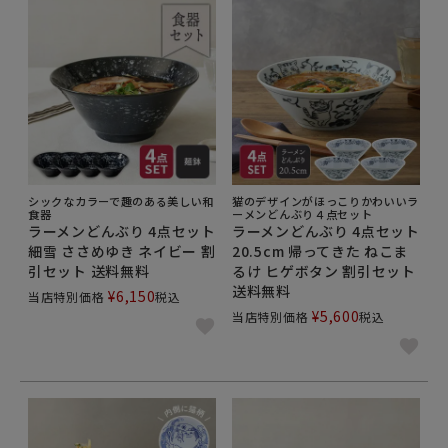
シックなカラーで趣のある美しい和
猫のデザインがほっこりかわいいラ
食器
ーメンどんぶり４点セット
ラーメンどんぶり 4点セット
ラーメンどんぶり 4点セット
細雪 ささめゆき ネイビー 割
20.5cm 帰ってきた ねこま
引セット 送料無料
るけ ヒゲボタン 割引セット
送料無料
¥
6,150
当店特別価格
税込
¥
5,600
当店特別価格
税込