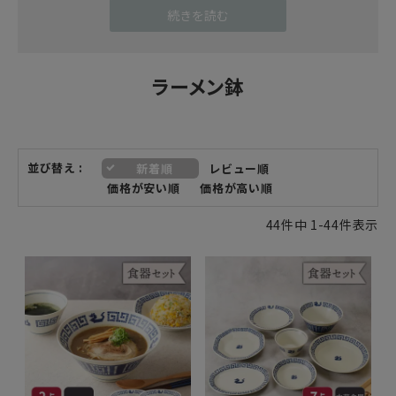
お気に入りのラーメン丼ぶりを使えば、自宅でのイン
続きを読む
スタントラーメンでも高級感が出ますよ。
料理は食器など見た目が大事。雰囲気を出せば満足感
もたっぷりですね。
ラーメン鉢
もちろん、ラーメン以外にも、うどん丼ぶり、そば丼
ぶりなど、麺鉢としても大活躍。その他、フォーや冷
麺など、多用途に使えます。
並び替え
新着順
レビュー順
価格が安い順
価格が高い順
ラーメンどんぶりを選ぶ時は、デザインだけでなく、
機能性で選ぶのも重要なポイントです。
44
件中
1
-
44
件表示
自宅で食べるインスタントラーメンや、チルド麺のス
ープは500ml前後の量が定番です。
スープやトッピングをたっぷり楽しみたい場合は、容
量1000mlくらいの丼ぶりを選ぶのがオススメです。
容量の大きいものを選べば、野菜たっぷりのラーメ
ン・チャーシューたっぷりな肉ラーメン、その他天ぷ
らうどん等も楽しめます。