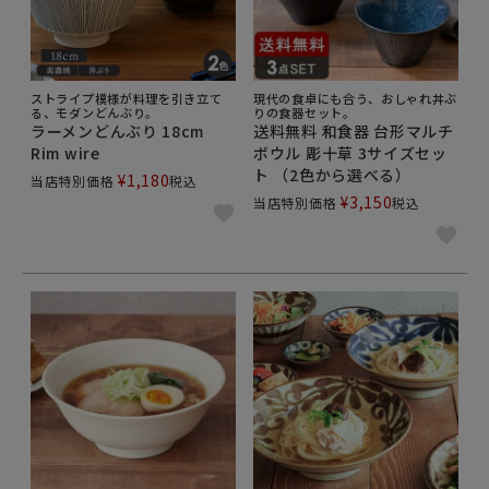
ストライプ模様が料理を引き立て
現代の食卓にも合う、おしゃれ丼ぶ
る、モダンどんぶり。
りの食器セット。
ラーメンどんぶり 18cm
送料無料 和食器 台形マルチ
Rim wire
ボウル 彫十草 3サイズセッ
ト （2色から選べる）
¥
1,180
当店特別価格
税込
¥
3,150
当店特別価格
税込