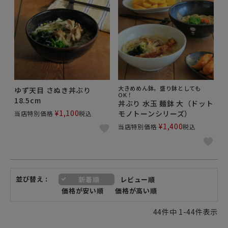
大きめめん鉢。盛り鉢としても
ゆず天目 さぬき丼ぶり
OK！
18.5cm
丼ぶり 水玉 麺鉢 大（ドット
¥
1,100
モノトーンシリーズ）
当店特別価格
税込
¥
1,400
当店特別価格
税込
並び替え
新着順
レビュー順
価格が安い順
価格が高い順
44
件中
1
-
44
件表示