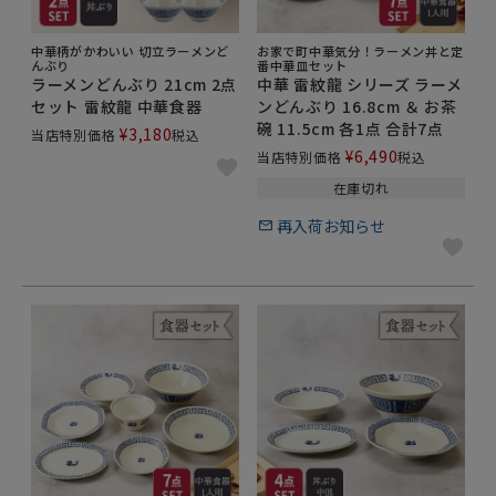
様々なメニューに使いたい場合は、余裕をもって、大
きいサイズがオススメです。
中華柄がかわいい 切立ラーメンど
お家で町中華気分！ラーメン丼と定
んぶり
番中華皿セット
ラーメンどんぶり 21cm 2点
中華 雷紋龍 シリーズ ラーメ
サイズが大きくなると、気になるのは重量。陶器や磁
セット 雷紋龍 中華食器
ンどんぶり 16.8cm ＆ お茶
器など、陶磁器の食器は大きいと重いイメージがあり
碗 11.5cm 各1点 合計7点
¥
3,180
当店特別価格
税込
ます。
¥
6,490
当店特別価格
税込
汁物は飲む時に器を持ち上げる機会が多いかと思いま
在庫切れ
す。一番良いのは男女、友達問わず、持ち上げれる丼
再入荷お知らせ
ぶりです。
安全で、扱いやすい、軽量磁器を使用した、軽量食器
がオススメ。
スープを入れても普通の丼ぶりより持ち上げやすいの
がうれしいポイントです。
軽い食器であれば、洗い物など、家事の時にも便利で
すよ。
軽い食器だと、薄さが気になる、という方は、あえて
しっかりめの丼ぶりもオススメです。しっかりと厚み