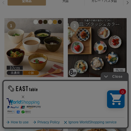
全商品
大皿
カレー・パスタ皿
和食器 小鉢 お茶碗 人気 食器
豆皿 9cm ブラッシュカラー
和のスモールボウル アウトレ
和食器
ット
385円
(税込)
390円
(税込)