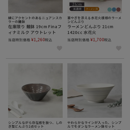
チン雑貨など5,000点以上取り揃えております。普段
使いからホテル食器まで価格は99円～2,000円以上の
縁にアクセントのあるニュアンスカ
華やぎを添える水花火模様のラーメ
ものまであり、様々な生活スタイルや好みに合わせて
ラーの麺鉢
ンどんぶり
お選び頂けます。
在庫限り 麺鉢 19cm Finaフ
ラーメンどんぶり 21cm
ィナミルク アウトレット
1420cc 水花火
¥
1,260
¥
1,700
当店特別価格
ラーメン鉢や、麺料理に使える丼ぶりは、ご家庭に揃
税込
当店特別価格
税込
えておくと便利な食器。作るのが比較的簡単な麺料
理、丼物に使えます。
海外でもヌードルボウルと呼ばれていますね。ramen
と呼ばれて、人気の料理です。
引っ越し時、新生活など、必ず揃えておくとご家庭で
大活躍しますよ。ぜひ揃えてみてくださいね。
シンプルながら存在感を放つ、しの
やわらかなラインが入った、シンプ
ぎ型どんぶり2点セット
ルでモダンなラーメン鉢セット