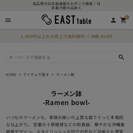
高品質の日本製食器をお手ごろ価格！日
本最大級の品揃え
0
menu
person
shopping_cart
3,980円以上のお買上で
送料無料
※沖縄 834円
search
HOME
アイテムで探す
ラーメン鉢
ラーメン鉢
-Ramen bowl-
いつものラーメンも、家族お揃いの上質な器でぐっと本格的
な仕上がり。 定番の十草模様などの和食器、華やかな沖縄食
器風デザイン、スタイリッシュな切立の形など品揃えも豊富