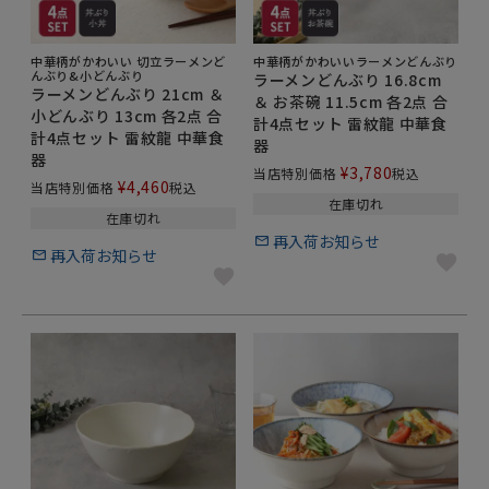
食器は多種多様なサイズ、色、形、柄、モチーフがあ
ります。
中華柄がかわいい 切立ラーメンど
どんな食卓や食器にも合わせやすいホワイトカラーの
中華柄がかわいいラーメンどんぶり
んぶり&小どんぶり
ラーメンどんぶり 16.8cm
白い食器を始め、モダンな黒い食器や、写真映えもバ
ラーメンどんぶり 21cm ＆
＆ お茶碗 11.5cm 各2点 合
小どんぶり 13cm 各2点 合
ッチリな青い食器は食材の色が良く映えてより一層美
計4点セット 雷紋龍 中華食
計4点セット 雷紋龍 中華食
味しそうに見えますよ。その他、和柄の十草模様を始
器
器
め、幾何学模様的な洋食器などもございますよ。
¥
3,780
当店特別価格
税込
¥
4,460
当店特別価格
税込
また、素材も、磁器、陶器、木などを中心にデザイン
在庫切れ
在庫切れ
や色と同じく、様々な料理や食器に合うよう、お選び
再入荷お知らせ
いただくことができます。陶器ならより一層温かみの
再入荷お知らせ
ある食卓に。磁器なら洋食器との相性も良いんです。
EAST table（旧：テーブルウェア イースト）では、
陶磁器生産シェア日本一の岐阜県美濃焼の商品が90％
以上で安心の日本製の食器がほとんどです。お茶碗・
湯呑み・マグカップ・箸置き・小皿・中皿・大皿・ラ
ンチプレート・小鉢・中鉢・大鉢・どんぶり・茶碗蒸
し・急須やポット・コーヒーカップ・スープカップな
ど美濃焼を中心に、和食器、洋食器、木製食器、キッ