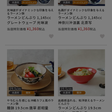
光琳波がダイナミックな印象を与え
名画がダイナミックな印象を与える
るラーメン鉢
ラーメン鉢
ラーメンどんぶり 1,145cc
ラーメンどんぶり 1,145cc
グレートウェーブ 光琳波
神奈川沖浪裏 北斎写
¥
1,360
¥
1,360
当店特別価格
税込
当店特別価格
税込
やちむんを感じる沖縄カフェ風のラ
高級感溢れる、和洋使えるラーメン
ーメン鉢
どんぶり
麺鉢 19.5cm 唐草 超軽量
ラーメンどんぶり 19.5cm