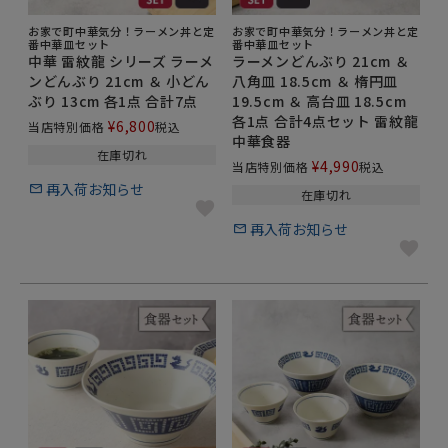
のある食器は、高級感や趣がある食器が多いですよ。
お家で町中華気分！ラーメン丼と定
お家で町中華気分！ラーメン丼と定
番中華皿セット
番中華皿セット
そして、やはりご家庭で使うものであれば、汎用性が
中華 雷紋龍 シリーズ ラーメ
ラーメンどんぶり 21cm ＆
高いものがおすすめです。
ンどんぶり 21cm ＆ 小どん
八角皿 18.5cm ＆ 楕円皿
ラーメンボウルは家庭で揃える食器の中では、サイズ
ぶり 13cm 各1点 合計7点
19.5cm ＆ 高台皿 18.5cm
各1点 合計4点セット 雷紋龍
が大きめですよね。そのため、ラーメン専用となる
¥
6,800
当店特別価格
税込
中華食器
と、用意するのを戸惑う方も多いと思います。
在庫切れ
¥
4,990
当店特別価格
税込
もし悩まれる方は、麺類だけでなく、丼物や煮物を盛
再入荷お知らせ
り付けるのに最適なデザインの丼ぶりがオススメで
在庫切れ
す。
再入荷お知らせ
ラーメンにぴったりなデザインの丼ぶりと言えば、中
華デザインの中華食器や、和のデザインの和食器です
が、あえてシンプルな無地の食器や、カラフル食器、
洋なデザインや、洋食器などを使っても今風なモダン
な雰囲気を食卓で演出できます。
食卓や自宅の雰囲気に合わせて選んでも良いですし、
お手持ちの食器と合わせて選んでもいいですね。