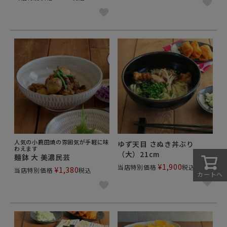
人気の小鹿田焼の雰囲気が手軽に味
ゆず天目 さぬき丼ぶり
わえます
（大）21cm
麺鉢 大 美濃民芸
¥
1,900
当店特別価格
税込
¥
1,380
当店特別価格
税込
カートへ