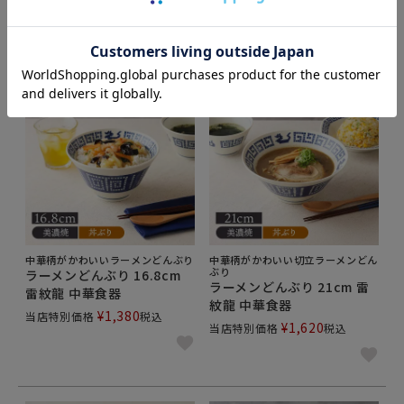
¥
1,620
当店特別価格
税込
中華柄がかわいいラーメンどんぶり
中華柄がかわいい切立ラーメンどん
ぶり
ラーメンどんぶり 16.8cm
ラーメンどんぶり 21cm 雷
雷紋龍 中華食器
紋龍 中華食器
¥
1,380
当店特別価格
税込
¥
1,620
当店特別価格
税込