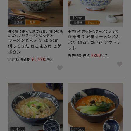
使う度にほっと癒される、猫の絵柄
小花柄の爽やかなラーメン丼ぶり
がかわいいラーメンどんぶり。
在庫限り 軽量ラーメンどん
ラーメンどんぶり 20.5cm
ぶり 19cm 青小花 アウトレ
帰ってきた ねこまるけ ヒゲ
ット
ボタン
¥
890
当店特別価格
税込
¥
1,490
当店特別価格
税込