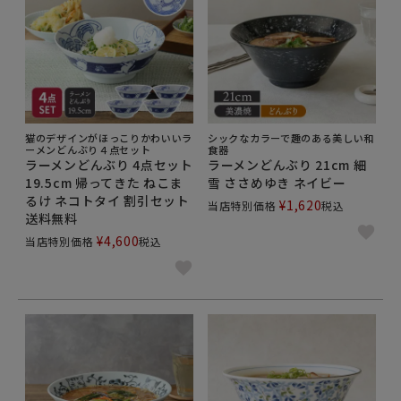
猫のデザインがほっこりかわいいラ
シックなカラーで趣のある美しい和
ーメンどんぶり４点セット
食器
ラーメンどんぶり 4点セット
ラーメンどんぶり 21cm 細
19.5cm 帰ってきた ねこま
雪 ささめゆき ネイビー
るけ ネコトタイ 割引セット
¥
1,620
当店特別価格
税込
送料無料
¥
4,600
当店特別価格
税込