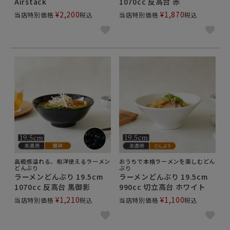
Airstack
1070cc 反高台 赤
¥
2,200
¥
1,870
当店特別価格
税込
当店特別価格
税込
高級感溢れる、和洋使えるラーメン
おうちで本格ラーメンを楽しむどん
どんぶり
ぶり
ラーメンどんぶり 19.5cm
ラーメンどんぶり 19.5cm
1070cc 反高台 黒御影
990cc 切立高台 ホワイト
¥
1,210
¥
1,100
当店特別価格
税込
当店特別価格
税込