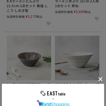
6.8ラーメンどんぶり
ラーメン丼ぶり 21cm 2人用
21.5cm 2点セット 紫煌 し
2点セット 昇仙
こう しのぎ型
¥
3,440
当店特別価格
税込
¥
3,170
当店特別価格
税込
シンプルながら存在感を放つ、しの
やわらかなラインが入った、シンプ
ぎ型どんぶり
ルでモダンなラーメン鉢
6.8ラーメンどんぶり
ラーメン丼ぶり 21cm 昇仙
21.5cm 紫煌 しこう しのぎ
¥
1,760
当店特別価格
税込
型