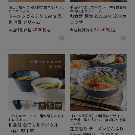
優しい色味と渦模様が食卓をほっこ
手造りのような味わい、沖縄食器風
りとさせます。
の琉球唐草シリーズ。
ラーメンどんぶり 19cm 渦
和食器 麺鉢 どんぶり 琉球カ
刷毛目 クリーム
ラクサ
¥
800
¥
2,200
当店特別価格
税込
当店特別価格
税込
いつものラーメン、麺料理もおしゃ
【10%値下げ】沖縄風のデザイン
れに決まる。
を手軽に取り入れて、食卓作りを楽
しもう。
和食器 台形マルチボウル
在庫限り ラーメンどんぶり
（M）彫十草
20cm 琉球リーフ 和食器