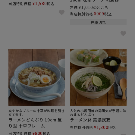
¥
1,580
当店特別価格
税込
¥
1,010
定価
のところ
¥
909
当店特別価格
税込
在庫切れ
爽やかなブルーの十草が料理を引き
人気の小鹿田焼の雰囲気が手軽に味
立てます。
わえるどんぶり
ラーメンどんぶり 19cm 反
ラーメン鉢 美濃民芸
り型 十草フレーム
¥
1,300
当店特別価格
税込
¥
800
当店特別価格
税込