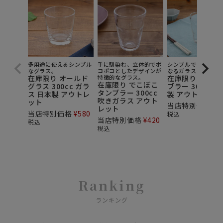
多用途に使えるシンプル
手に馴染む、立体的でポ
シンプルで毎日使い
なグラス。
コポコとしたデザインが
なるガラスタンブラ
在庫限り オールド
特徴的なグラス。
在庫限り 焼酎タ
在庫限り でこぼこ
グラス 300cc ガラ
ブラー 300cc 
タンブラー 300cc
ス 日本製 アウトレ
製 アウトレット
吹きガラス アウト
ット
当店特別価格
¥
5
レット
当店特別価格
¥
580
税込
当店特別価格
¥
420
税込
税込
Ranking
ランキング