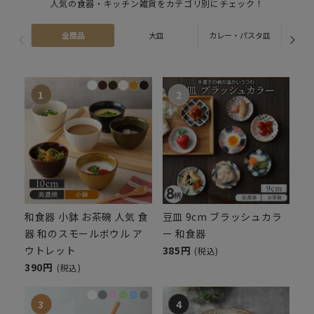
人気の食器・キッチン雑貨をカテゴリ別にチェック！
全商品
大皿
カレー・パスタ皿
ス
和食器 小鉢 お茶碗 人気 食
豆皿 9cm ブラッシュカラ
器 和のスモールボウル ア
ー 和食器
ウトレット
385円
(税込)
390円
(税込)