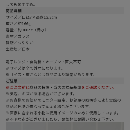
してもおすすめ。
商品詳細
サイズ／口径7×高さ12.2cm
重さ／約166g
容量／約300cc（満水）
素材／ガラス
質感／つややか
生産地／日本
電子レンジ・食洗機・オーブン・直火不可
※サイズは全て外寸になります。
※サイズ・重さなどは商品により誤差があります。
ご注意
※ご注文前に
商品の特性・当店の検品基準
をご確認ください。
※気泡、キズがある場合がございます。
※お客様のお使いのモニター設定、お部屋の照明等により実際の
商品と色味が異なって見える場合がございます。
※画像に含まれる小物は使用イメージのために使用しています。
※不明な点がございましたら、お気軽にお問い合わせ下さい。