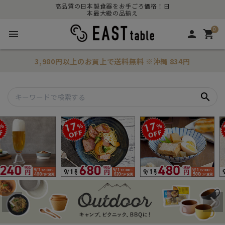
高品質の日本製食器をお手ごろ価格！日
本最大級の品揃え
0
menu
person
shopping_cart
3,980円以上のお買上で
送料無料
※沖縄 834円
search