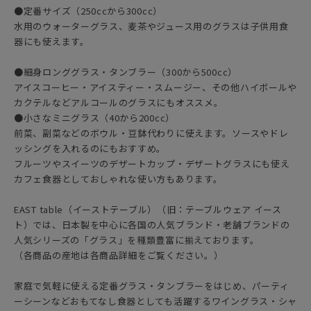
●定番サイズ（250ccから300cc）
水用のウォーターグラス、麦茶やジュース用のグラスは子供用食
器にも使えます。
●細身ロンググラス・タンブラー（300から500cc）
アイスコーヒー・アイスティー・スムージー、その他ハイボールや
カクテルなどアルコールのグラスにもオススメ。
●小さなミニグラス（40から200cc）
前菜、副菜などのボウル・豆鉢代わりに使えます。ソースやドレ
ッシングを入れるのにもおすすめ。
フルーツやスイーツのデザートカップ・デザートグラスにも使え
カフェ食器としておしゃれな使い方もあります。
EAST table（イーストテーブル）（旧：テーブルウェア イース
ト）では、日本製を中心に各国の人気ブランド・老舗ブランドの
人気シリーズの「グラス」を種類豊富に揃えております。
（各商品の産地は各商品詳細をご覧ください。）
家庭で気軽に使える定番グラス・タンブラーをはじめ、パーティ
ーシーンなどおもてなし食器としても活躍するワイングラス・シャ