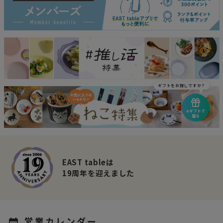
ギフトをお探しですか？
eギフトで
贈る
EAST tableは
19周年を迎えました
営業カレンダー
calendar_month