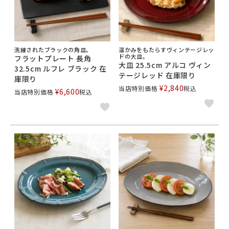
洗練されたブラックの角皿。
温かみをもたらすヴィンテージレッ
ドの大皿。
フラットプレート 長角
大皿 25.5cm アルコ ヴィン
32.5cm ルフレ ブラック 在
テージレッド 在庫限り
庫限り
¥
2,840
当店特別価格
税込
¥
6,600
当店特別価格
税込