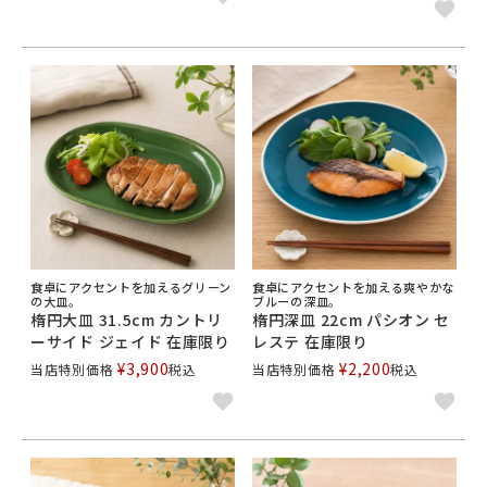
食卓にアクセントを加えるグリーン
食卓にアクセントを加える爽やかな
の大皿。
ブルーの深皿。
楕円大皿 31.5cm カントリ
楕円深皿 22cm パシオン セ
ーサイド ジェイド 在庫限り
レステ 在庫限り
¥
3,900
¥
2,200
当店特別価格
税込
当店特別価格
税込