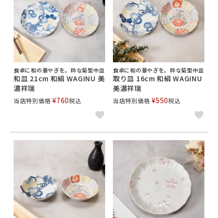
食卓に和の華やぎを。粋な菊型中皿
食卓に和の華やぎを。粋な菊型中皿
和皿 21cm 和絹 WAGINU 美
取り皿 16cm 和絹 WAGINU
濃祥瑞
美濃祥瑞
¥
760
¥
550
当店特別価格
税込
当店特別価格
税込