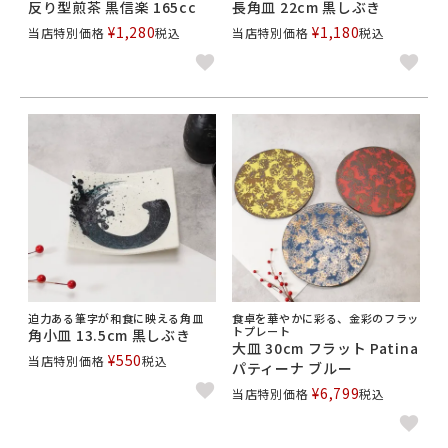
反り型煎茶 黒信楽 165cc
長角皿 22cm 黒しぶき
¥
1,280
¥
1,180
当店特別価格
税込
当店特別価格
税込
迫力ある筆字が和食に映える角皿
食卓を華やかに彩る、金彩のフラッ
トプレート
角小皿 13.5cm 黒しぶき
大皿 30cm フラット Patina
¥
550
当店特別価格
税込
パティーナ ブルー
¥
6,799
当店特別価格
税込