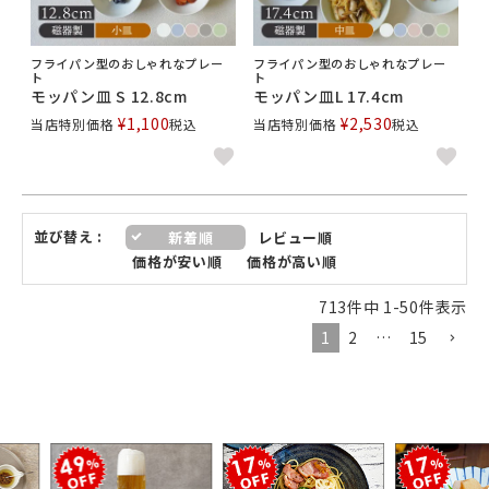
フライパン型のおしゃれなプレー
フライパン型のおしゃれなプレー
ト
ト
モッパン皿 S 12.8cm
モッパン皿L 17.4cm
¥
1,100
¥
2,530
当店特別価格
税込
当店特別価格
税込
並び替え
新着順
レビュー順
価格が安い順
価格が高い順
713
件中
1
-
50
件表示
1
2
…
15