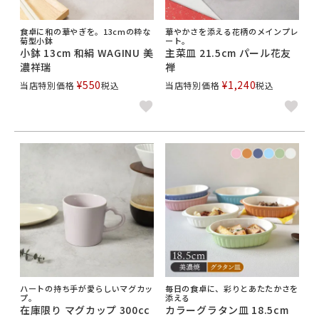
食卓に和の華やぎを。13cmの粋な
華やかさを添える花柄のメインプレ
菊型小鉢
ート。
小鉢 13cm 和絹 WAGINU 美
主菜皿 21.5cm パール花友
濃祥瑞
禅
¥
550
¥
1,240
当店特別価格
税込
当店特別価格
税込
ハートの持ち手が愛らしいマグカッ
毎日の食卓に、彩りとあたたかさを
プ。
添える
在庫限り マグカップ 300cc
カラーグラタン皿 18.5cm