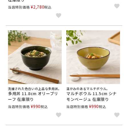
¥
2,780
当店特別価格
税込
洗練された色合いの上品な多用丼。
温かみのあるマルチボウル。
多用丼 11.8cm オリーブリ
マルチボウル 11.5cm シナ
ーフ 在庫限り
モンベージュ 在庫限り
¥
990
¥
990
当店特別価格
税込
当店特別価格
税込