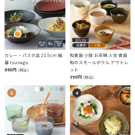
カレー・パスタ皿 21.5cm 紬
和食器 小鉢 お茶碗 人気 食器
暮 tsunagu
和のスモールボウル アウトレ
890円
ット
(税込)
390円
(税込)