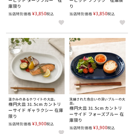
庫限り
り
¥
3,850
¥
3,850
当店特別価格
税込
当店特別価格
税込
温かみのあるホワイトの大皿。
洗練された色合いの深いブルーの大
皿。
楕円大皿 31.5cm カントリ
楕円大皿 31.5cm カントリ
ーサイド ギャラクシー 在庫
ーサイド フォーズブルー 在
限り
庫限り
¥
3,900
当店特別価格
税込
¥
3,900
当店特別価格
税込