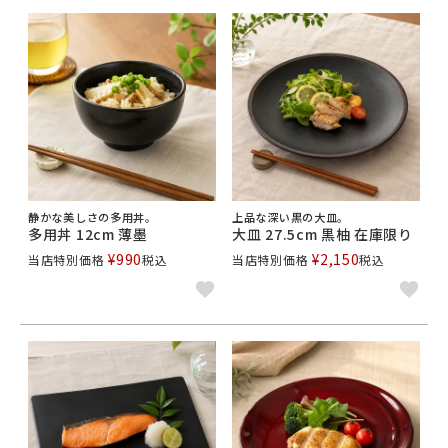
静かな美しさの多用丼。
上品な深い黒の大皿。
多用丼 12cm 薄墨
大皿 27.5cm 黒柚 在庫限り
¥
990
¥
2,150
当店特別価格
税込
当店特別価格
税込