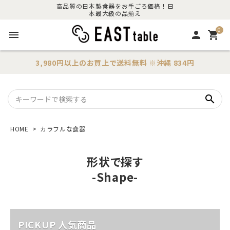
高品質の日本製食器をお手ごろ価格！日
本最大級の品揃え
0
menu
person
shopping_cart
3,980円以上のお買上で
送料無料
※沖縄 834円
search
HOME
カラフルな食器
形状で探す
-Shape-
PICKUP 人気商品