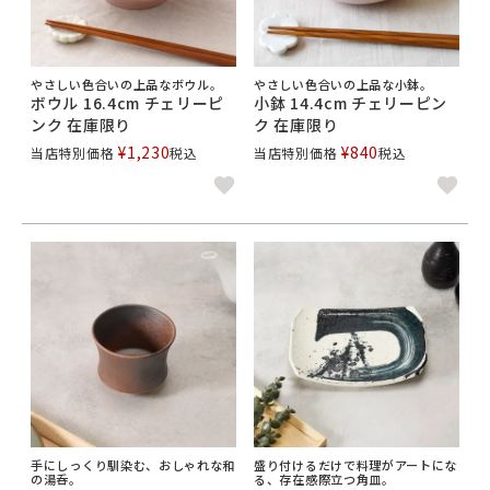
やさしい色合いの上品なボウル。
やさしい色合いの上品な小鉢。
ボウル 16.4cm チェリーピ
小鉢 14.4cm チェリーピン
ンク 在庫限り
ク 在庫限り
¥
1,230
¥
840
当店特別価格
税込
当店特別価格
税込
手にしっくり馴染む、おしゃれな和
盛り付けるだけで料理がアートにな
の湯呑。
る、存在感際立つ角皿。