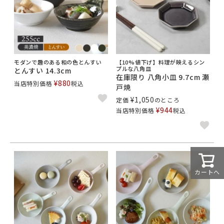
モダンで趣のある和の色とんすい
【10%値下げ】料理が映えるシン
プルな八角皿
とんすい 14.3cm
在庫限り 八角小皿 9.7cm 瀬
¥
880
当店特別価格
税込
戸焼
¥
1,050
定価
のところ
¥
944
当店特別価格
税込
カートへ