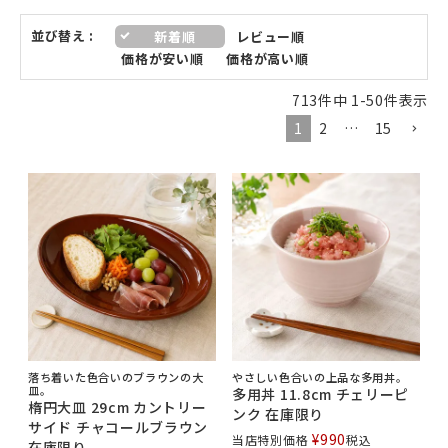
並び替え
新着順
レビュー順
価格が安い順
価格が高い順
713
件中
1
-
50
件表示
1
2
…
15
落ち着いた色合いのブラウンの大
やさしい色合いの上品な多用丼。
皿。
多用丼 11.8cm チェリーピ
楕円大皿 29cm カントリー
ンク 在庫限り
サイド チャコールブラウン
¥
990
当店特別価格
税込
在庫限り