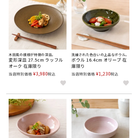
木目風の模様が特徴の深皿。
洗練された色合いの上品なボウル。
変形深皿 27.5cm ラッフル
ボウル 16.4cm オリーブ 在
オーク 在庫限り
庫限り
¥
3,980
¥
1,230
当店特別価格
税込
当店特別価格
税込