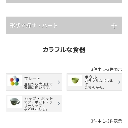
形状で探す・ハート
カラフルな食器
3
件中
1
-
3
件表示
ボウル
プレート
カラフルなボウル
豆皿から大皿まで
は
豊富に揃います。
こちらから。
カップ・ポット
マグ・ポット・フ
リーカップ
などはこちら。
3
件中
1
-
3
件表示