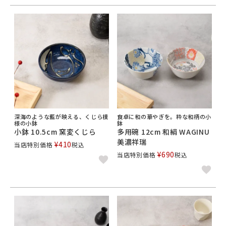
深海のような藍が映える、くじら模
食卓に和の華やぎを。粋な和柄の小
様の小鉢
鉢
小鉢 10.5cm 窯変くじら
多用碗 12cm 和絹 WAGINU
美濃祥瑞
¥
410
当店特別価格
税込
¥
690
当店特別価格
税込