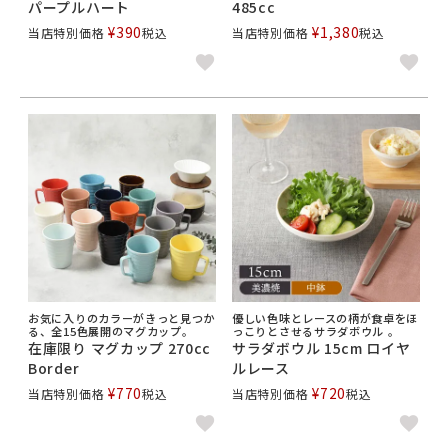
パープルハート
485cc
¥
390
¥
1,380
当店特別価格
税込
当店特別価格
税込
お気に入りのカラーがきっと見つか
優しい色味とレースの柄が食卓をほ
る、全15色展開のマグカップ。
っこりとさせるサラダボウル 。
在庫限り マグカップ 270cc
サラダボウル 15cm ロイヤ
Border
ルレース
¥
770
¥
720
当店特別価格
税込
当店特別価格
税込