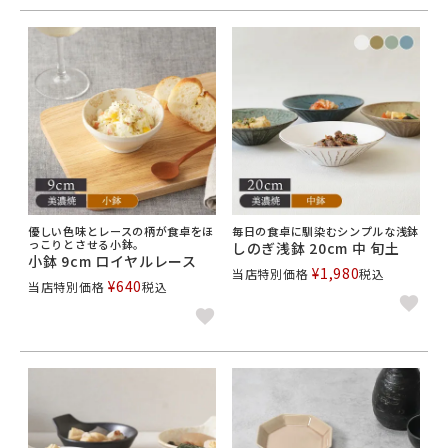
優しい色味とレースの柄が食卓をほ
毎日の食卓に馴染むシンプルな浅鉢
っこりとさせる小鉢。
しのぎ浅鉢 20cm 中 旬土
小鉢 9cm ロイヤルレース
¥
1,980
当店特別価格
税込
¥
640
当店特別価格
税込