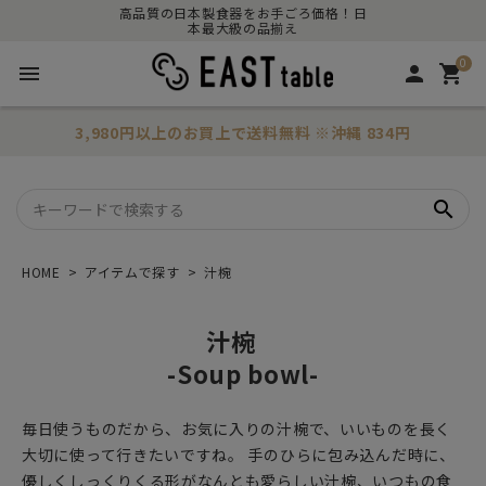
高品質の日本製食器をお手ごろ価格！日
本最大級の品揃え
0
menu
person
shopping_cart
3,980円以上のお買上で
送料無料
※沖縄 834円
search
HOME
アイテムで探す
汁椀
汁椀
-Soup bowl-
毎日使うものだから、お気に入りの汁椀で、いいものを長く
大切に使って行きたいですね。 手のひらに包み込んだ時に、
優しくしっくりくる形がなんとも愛らしい汁椀、いつもの食