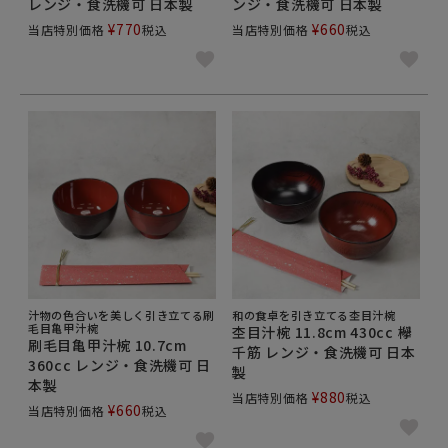
レンジ・食洗機可 日本製
ンジ・食洗機可 日本製
引っ越し時、新生活など、必ず揃えておくとご家庭で
¥
770
¥
660
当店特別価格
税込
当店特別価格
税込
大活躍しますよ。ぜひ揃えてみてくださいね。
汁物の色合いを美しく引き立てる刷
和の食卓を引き立てる杢目汁椀
毛目亀甲汁椀
杢目汁椀 11.8cm 430cc 欅
刷毛目亀甲汁椀 10.7cm
千筋 レンジ・食洗機可 日本
360cc レンジ・食洗機可 日
製
本製
¥
880
当店特別価格
税込
¥
660
当店特別価格
税込