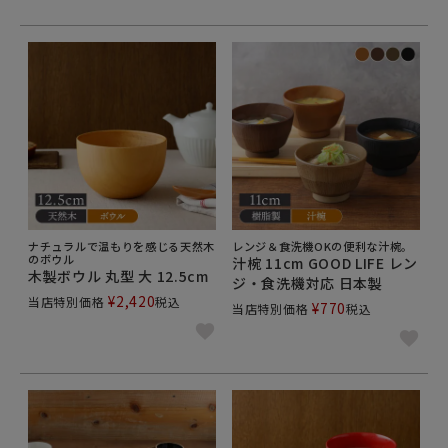
ナチュラルで温もりを感じる天然木
レンジ＆食洗機OKの便利な汁椀。
のボウル
汁椀 11cm GOOD LIFE レン
木製ボウル 丸型 大 12.5cm
ジ・食洗機対応 日本製
¥
2,420
当店特別価格
税込
¥
770
当店特別価格
税込