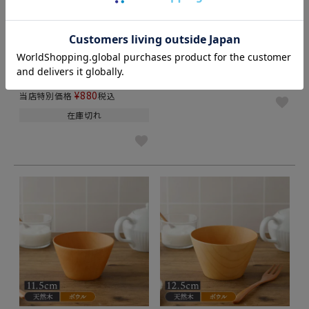
日本の伝統色を使ったおしゃれなお
ナチュラルで温もりを感じる天然木
椀。
のボウル
お椀 12cm にっぽん伝統色
木製ボウル 台形 小 10.5cm
レンジ・食洗機対応 日本製
¥
1,848
当店特別価格
税込
¥
880
当店特別価格
税込
在庫切れ