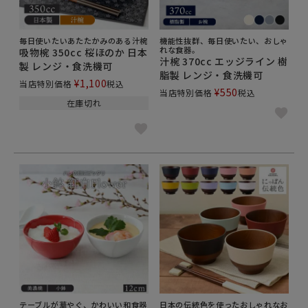
毎日使いたいあたたかみのある汁椀
機能性抜群、毎日使いたい、おしゃ
れな食器。
吸物椀 350cc 桜ほのか 日本
汁椀 370cc エッジライン 樹
製 レンジ・食洗機可
脂製 レンジ・食洗機可
¥
1,100
当店特別価格
税込
¥
550
当店特別価格
税込
在庫切れ
テーブルが華やぐ、かわいい和食器
日本の伝統色を使ったおしゃれなお