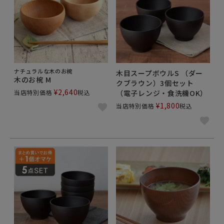
ナチュラルな木のお椀
木目スープボウルS （ダー
木のお椀 M
クブラウン）3個セット
¥
2,640
当店特別価格
税込
（電子レンジ・食洗機OK）
¥
1,800
当店特別価格
税込