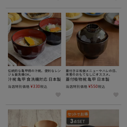
伝統的な亀甲柄の汁椀。便利なレン
蓋付きは和食メニューやハレの日、
ジ＆食洗機OK。
来客のおもてなしにオススメ。
汁椀 亀甲 食洗機対応 日本製
蓋付吸物椀 亀甲 日本製
¥
330
¥
550
当店特別価格
税込
当店特別価格
税込