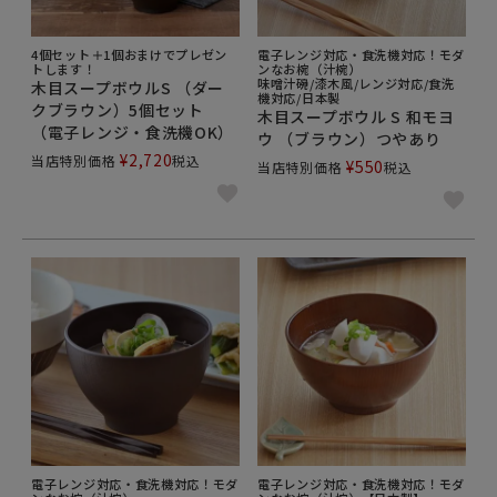
4個セット＋1個おまけでプレゼン
電子レンジ対応・食洗機対応！モダ
トします！
ンなお椀（汁椀）
味噌汁碗/漆木風/レンジ対応/食洗
木目スープボウルS （ダー
機対応/日本製
クブラウン）5個セット
木目スープボウル S 和モヨ
（電子レンジ・食洗機OK）
ウ （ブラウン）つやあり
¥
2,720
当店特別価格
税込
¥
550
当店特別価格
税込
電子レンジ対応・食洗機対応！モダ
電子レンジ対応・食洗機対応！モダ