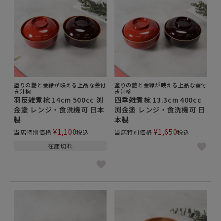
ね。
伝統的な和のテイストのデザインから、カフェメニュ
ーにぴったりの現代の多様な食生活にも使いやすいモ
ダンなデザインまで、色々な種類を揃えています。
木目を感じられる汁椀は、シチューなど洋風の食べ物
にもしっくり合います。北欧テイストの食卓にも似合
いそうですね。
塗りの艶と金縁が映える上品な蓋付
塗りの艶と金縁が映える上品な蓋付
き汁椀
き汁椀
お祝い、誕生日、記念など、ハレの日にオススメの蓋
羽反雑煮椀 14cm 500cc 渕
四季雑煮椀 13.3cm 400cc
付きの汁椀は来客時の食事のおもてなしにも使えま
金塗 レンジ・食洗機可 日本
渕金塗 レンジ・食洗機可 日
す。
製
本製
料理は食器など見た目が大事。雰囲気を出せば満足感
¥
1,100
¥
1,650
当店特別価格
税込
当店特別価格
税込
もたっぷりですね。
在庫切れ
現代の食卓に便利な、電子レンジ対応・食洗機対応の
使いやすい汁椀もございます。
仕事で帰りの遅いお父さんやお子様が、帰ってからお
鍋で温め直すのは面倒…そんな時、あらかじめお椀に
入っていたら他のおかずと一緒にレンジで温めること