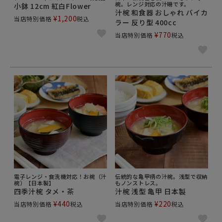
椀。レンジ対応の汁碗です。
小鉢 12cm 紅白Flower
汁椀 和食器 おしゃれ バイカ
¥
1,200
当店特別価格
税込
ラー 反り型 400cc
¥
770
当店特別価格
税込
電子レンジ・食洗機対応！お椀（汁
伝統的な亀甲柄の汁椀。浅型で収納
椀）【日本製】
もノンストレス。
四季汁椀 タメ・茶
汁椀 浅型 亀甲 日本製
¥
440
¥
220
当店特別価格
税込
当店特別価格
税込