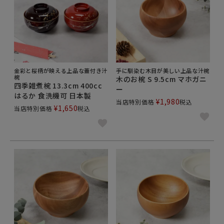
ができます。
後片付けもお椀だけ別に手洗いしなくてもOK。 まと
めて食洗機に入れられるので忙しい時も大助かりで
す。
汁椀の大きさは、味噌汁だけに使うなら容量400ml以
金彩と桜柄が映える上品な蓋付き汁
手に馴染む木目が美しい上品な汁椀
下の汁椀で十分ですが、 豚汁やシチュー、にゅう麺な
椀
木のお椀 S 9.5cm マホガニ
四季雑煮椀 13.3cm 400cc
ど様々なメニューに使いたい場合は、余裕をもって、
ー
はるか 食洗機可 日本製
400ml以上の大きいサイズがオススメです。
¥
1,980
当店特別価格
税込
¥
1,650
当店特別価格
税込
食卓や自宅の雰囲気に合わせて選んでも良いですし、
お手持ちの食器と合わせて選んでもいいですね。
ぜひ、とっておきのひとつを選んでくださいね。
食器は多種多様なサイズ、色、形、柄、モチーフがあ
ります。
どんな食卓や食器にも合わせやすいホワイトカラーの
白い食器を始め、モダンな黒い食器や、写真映えもバ
ッチリな青い食器は食材の色が良く映えてより一層美