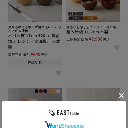
温かみのある木目が食卓をほっこり
温もりを感じるナチュラルな汁椀。
とさせる汁椀
和み汁椀 11.7cm 木製
木目汁椀 11cm 420cc 抗菌
¥
1,980
当店特別価格
税込
加工 レンジ・食洗機可 日本
製
¥
440
当店特別価格
税込
在庫切れ