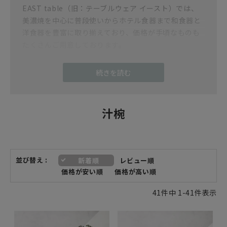
EAST table（旧：テーブルウェア イースト）では、
美濃焼を中心に普段使いからホテル食器まで和食器と
洋食器を豊富に取り揃えており、価格が手頃なものも
たくさんご用意しております。
ライフスタイルは変わってもご飯とお味噌汁は食卓の
続きを読む
定番。
登場する場面も多く、ずっと使うものだから、いいも
のを大切に使い続けて行きたいですね。
汁椀
手で持ち、口につけて直接汁を啜るお椀は、特にこだ
わって選びたい器です。
日本の食卓に必要不可欠な汁椀は、みそ汁やお吸い物
並び替え
新着順
レビュー順
などに活躍する定番食器。 汁物以外にも、鍋料理や煮
価格が安い順
価格が高い順
物の取り鉢にしたり、ぜんざいやあんみつなどの和ス
イーツの器にと多用途に活躍します。
41
件中
1
-
41
件表示
少な目のうどんや、そばなど、麺用のお椀としても活
躍。割れないのでお子様用の食器としても良いです