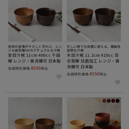
杢目の表情がやさしく浮かぶ、レン
忙しい時でも気軽に使える、機能性
ジ＆食洗機OKのナチュラルな汁椀
抜群な汁椀
杢目汁椀 11cm 400cc 千段
木目汁椀 11.2cm 420cc 百
欅 レンジ・食洗機可 日本製
合型欅 抗菌加工 レンジ・食
洗機可 日本製
¥
550
当店特別価格
税込
¥
550
当店特別価格
税込