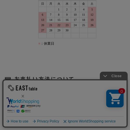
お支払い方法について
payment
・クレジットカード
・ID決済・電子マネー