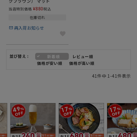
クブラウン） マット
¥
880
当店特別価格
税込
在庫切れ
再入荷お知らせ
並び替え
新着順
レビュー順
価格が安い順
価格が高い順
41
件中
1
-
41
件表示