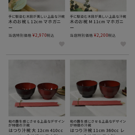
味しそうに見えますよ。その他、和柄の十草模様を始
め、幾何学模様的な洋食器などもございますよ。
手に馴染む木目が美しい上品な汁椀
手に馴染む木目が美しい上品な汁椀
また、素材も、磁器、陶器、木などを中心にデザイン
木のお椀 L 12cm マホガニ
木のお椀 M 11cm マホガニ
や色と同じく、様々な料理や食器に合うよう、お選び
ー
ー
いただくことができます。陶器ならより一層温かみの
¥
2,970
¥
2,200
当店特別価格
税込
当店特別価格
税込
ある食卓に。磁器なら洋食器との相性も良いんです。
EAST table（旧：テーブルウェア イースト）では、
陶磁器生産シェア日本一の岐阜県美濃焼の商品が90％
以上で安心の日本製の食器がほとんどです。お茶碗・
湯呑み・マグカップ・箸置き・小皿・中皿・大皿・ラ
ンチプレート・小鉢・中鉢・大鉢・どんぶり・茶碗蒸
し・急須やポット・コーヒーカップ・スープカップな
ど美濃焼を中心に、和食器、洋食器、木製食器、キッ
チン雑貨など5,000点以上取り揃えております。普段
使いからホテル食器まで価格は99円～2,000円以上の
ものまであり、様々な生活スタイルや好みに合わせて
和の趣を感じさせる上品なデザイン
和の趣を感じさせる上品なデザイン
が特徴の汁椀
が特徴の汁椀
お選び頂けます。
はつり汁椀 大 12cm 410cc
はつり汁椀 11cm 360cc レ