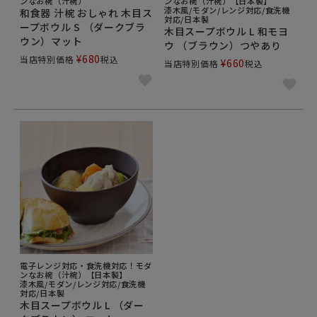
ンなお椀（汁椀）
ンなお椀（汁椀）【日本製】
漆木風/モダン/レンジ対応/食洗機
和食器 汁椀 おしゃれ 木目ス
対応/日本製
ープボウル S （ダークブラ
木目スープボウル L 和モヨ
ウン）マット
ウ （ブラウン）つやあり
¥
680
当店特別価格
税込
¥
660
当店特別価格
税込
電子レンジ対応・食洗機対応！モダ
ンなお椀（汁椀）【日本製】
漆木風/モダン/レンジ対応/食洗機
対応/日本製
木目スープボウル L （ダー