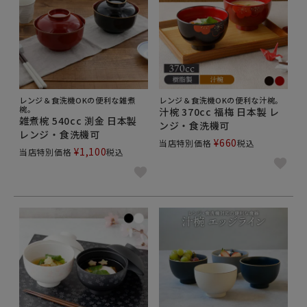
レンジ＆食洗機OKの便利な雑煮
レンジ＆食洗機OKの便利な汁椀。
椀。
汁椀 370cc 福梅 日本製 レ
雑煮椀 540cc 渕金 日本製
ンジ・食洗機可
レンジ・食洗機可
¥
660
当店特別価格
税込
¥
1,100
当店特別価格
税込