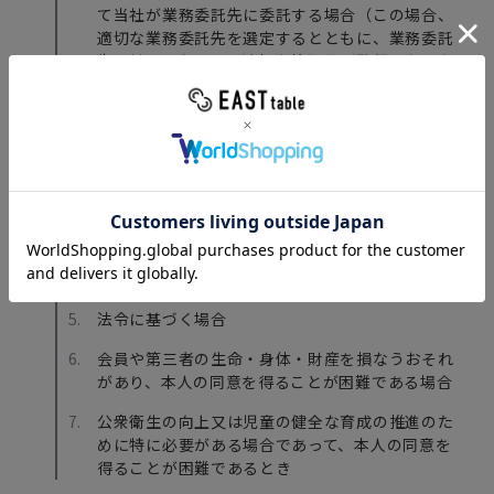
て当社が業務委託先に委託する場合（この場合、
適切な業務委託先を選定するとともに、業務委託
先に対して必要かつ適切な管理及び監督をおこな
います。）
本条1項に定める取得・利用目的の範囲内におい
て当社グループで利用する場合
国の機関若しくは地方公共団体又はその委託を受
けた者が法令の定める事務を遂行することに対し
て協力する必要がある場合であって、本人の同意
を得ることにより当該事務の遂行に支障を及ぼす
おそれがあるとき
法令に基づく場合
会員や第三者の生命・身体・財産を損なうおそれ
があり、本人の同意を得ることが困難である場合
公衆衛生の向上又は児童の健全な育成の推進のた
めに特に必要がある場合であって、本人の同意を
得ることが困難であるとき