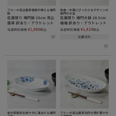
ブルーの見込唐草模様が映える楕円
和食・中華にぴったりなデザインの
鉢
楕円のお皿
在庫限り 楕円鉢 30cm 見込
在庫限り 楕円大鉢 26.5cm
唐草 訳あり・アウトレット
福福 訳あり・アウトレット
¥
1,980
¥
1,420
当店特別価格
税込
当店特別価格
税込
在庫切れ
和の雰囲気を爽やかに演出する楕円
ブルーの見込唐草牡丹の柄が華やか
大鉢
な楕円鉢