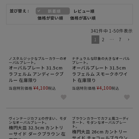
並び替え
新着順
レビュー順
価格が安い順
価格が高い順
341
件中
1
-
50
件表示
1
2
…
7
ノスタルジックなブルーカラーのオ
ナチュラルな印象の大きなオーバル
ーバルプレート。
プレート。
オーバルプレート 31.5cm
オーバルプレート 31.5cm
ラフェルム アンディークブ
ラフェルム スモークホワイ
ルー 在庫限り
ト 在庫限り
¥
4,100
¥
4,100
当店特別価格
税込
当店特別価格
税込
ヴィンテージカフェの佇まい、モダ
ブラウンカラーでカフェ風コーディ
ンなオーバルプレート。
ネート、モダンなオーバルプレー
ト。
楕円大皿 32.5cm カントリ
楕円大皿 26cm カントリー
ーサイド ダークブラウン 在
サイド チャコールブラウン