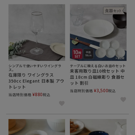
シンプルで使いやすいワイングラ
テーブルに映える白いお皿のセット
ス。
来客用取り皿10枚セット 中
在庫限り ワイングラス
皿 18cm 白磁線彫り 食器セ
350cc Elegant 日本製 アウ
ット 割引
トレット
¥
3,500
当店特別価格
税込
¥
880
当店特別価格
税込