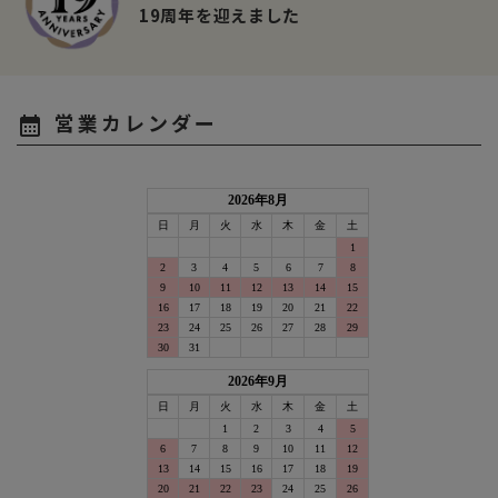
19周年を迎えました
営業カレンダー
calendar_month