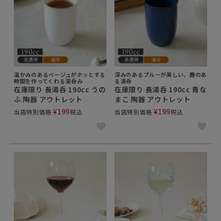
温かみのあるベージュがホッとする
深みのあるブルーが美しい、趣のあ
時間を作ってくれる湯呑み
る湯呑
在庫限り 長湯呑 190cc うの
在庫限り 長湯呑 190cc 青な
ふ 陶器 アウトレット
まこ 陶器 アウトレット
¥
199
¥
199
当店特別価格
税込
当店特別価格
税込