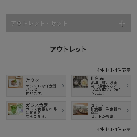
アウトレット・セット
アウトレット
4
件中
1
-
4
件表示
和食器
洋食器
お皿、鉢、お茶
オシャレな洋食器
碗、湯呑みなど
がお得に
お得な商品が200
揃います。
点以上！
ガラス食器
セット
ガラス食器をお得
和食器・洋食器の
に揃える
食器
ならこちら。
セットが豊富。
4
件中
1
-
4
件表示