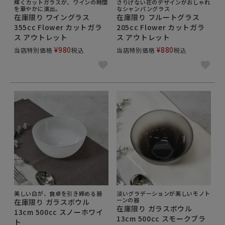
輝くカットガラスが、ワインの時間
さりげない花のデザインがおしゃれ
を華やかに演出。
なシャンパングラス
在庫限り ワイングラス
在庫限り フルートグラス
355cc Flower カットガラ
205cc Flower カットガラ
ス アウトレット
ス アウトレット
¥
980
¥
880
当店特別価格
税込
当店特別価格
税込
美しい白が、食卓を引き締める器
淡いグラデーションが美しいモノト
ーンの器
在庫限り ガラスボウル
在庫限り ガラスボウル
13cm 500cc スノーホワイ
13cm 500cc スモークブラ
ト