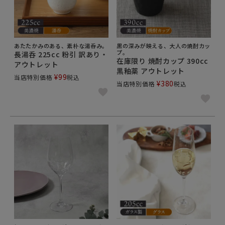
あたたかみのある、素朴な湯呑み。
黒の深みが映える、大人の焼酎カッ
プ。
長湯呑 225cc 粉引 訳あり・
在庫限り 焼酎カップ 390cc
アウトレット
黒釉薬 アウトレット
¥
99
当店特別価格
税込
¥
380
当店特別価格
税込