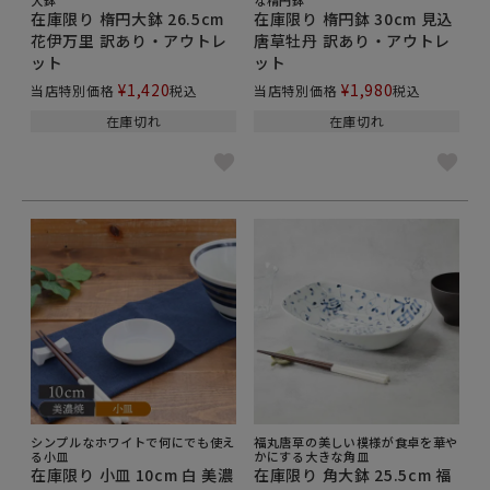
在庫限り 楕円大鉢 26.5cm
在庫限り 楕円鉢 30cm 見込
花伊万里 訳あり・アウトレ
唐草牡丹 訳あり・アウトレ
ット
ット
¥
1,420
¥
1,980
当店特別価格
税込
当店特別価格
税込
在庫切れ
在庫切れ
シンプルなホワイトで何にでも使え
福丸唐草の美しい模様が食卓を華や
る小皿
かにする大きな角皿
在庫限り 小皿 10cm 白 美濃
在庫限り 角大鉢 25.5cm 福