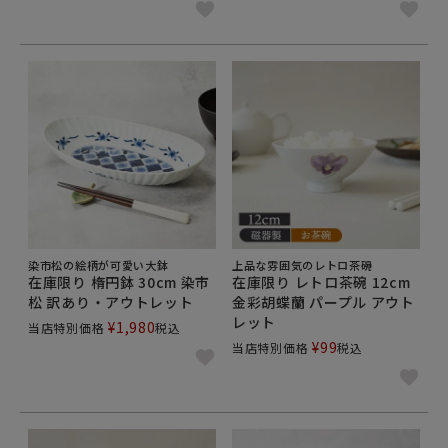
染市松の絵柄が可愛い大鉢
上品な雰囲気のレトロ茶碗
在庫限り 楕円鉢 30cm 染市
在庫限り レトロ茶碗 12cm
松 訳あり・アウトレット
金彩胡蝶蘭 パープル アウト
レット
¥
1,980
当店特別価格
税込
¥
99
当店特別価格
税込