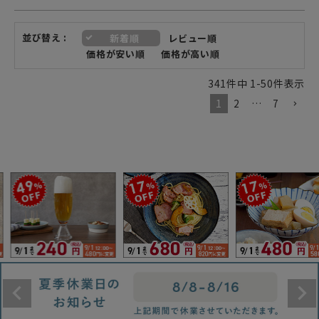
並び替え
新着順
レビュー順
価格が安い順
価格が高い順
341
件中
1
-
50
件表示
1
2
…
7