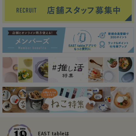
EAST tableは