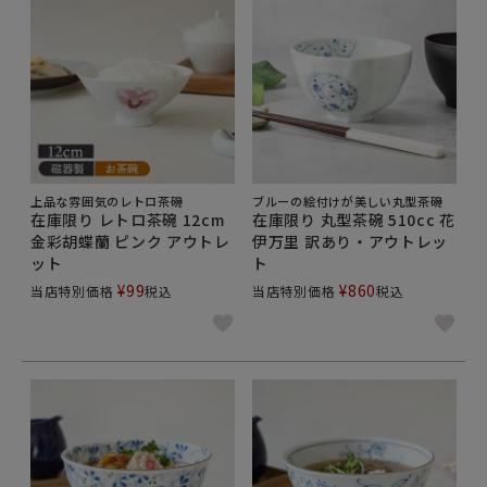
上品な雰囲気のレトロ茶碗
ブルーの絵付けが美しい丸型茶碗
在庫限り レトロ茶碗 12cm
在庫限り 丸型茶碗 510cc 花
金彩胡蝶蘭 ピンク アウトレ
伊万里 訳あり・アウトレッ
ット
ト
¥
99
¥
860
当店特別価格
税込
当店特別価格
税込