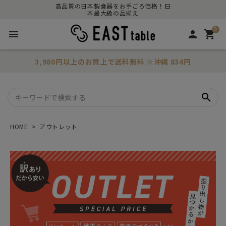
高品質の日本製食器をお手ごろ価格！日
本最大級の品揃え
0
menu
person
shopping_cart
3,980円以上のお買上で
送料無料
※沖縄 834円
search
HOME
アウトレット