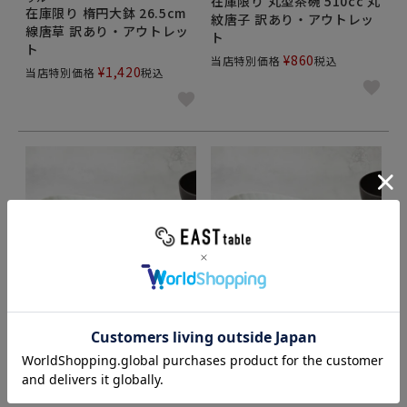
在庫限り 丸型茶碗 510cc 丸
在庫限り 楕円大鉢 26.5cm
紋唐子 訳あり・アウトレッ
線唐草 訳あり・アウトレッ
ト
ト
¥
860
当店特別価格
税込
¥
1,420
当店特別価格
税込
繋ぎ紋の絵柄が可愛い大鉢
三福丸紋の絵柄が可愛い大鉢
在庫限り 楕円鉢 30cm 繋ぎ
在庫限り 楕円鉢 30cm 三福
紋 訳あり・アウトレット
丸紋 訳あり・アウトレット
¥
1,980
¥
1,980
当店特別価格
税込
当店特別価格
税込