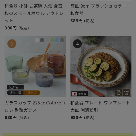
和食器 小鉢 お茶碗 人気 食器
豆皿 9cm ブラッシュカラー
和のスモールボウル アウトレ
和食器
ット
385円
(税込)
390円
(税込)
ガラスカップ 225cc Coloreコ
和食器 プレート ワンプレート
ロレ 耐熱ガラス
大皿 渕錆粉引
680円
980円
(税込)
(税込)