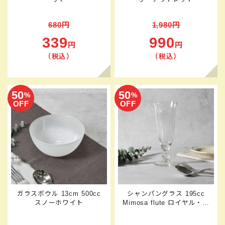
680円
1,980円
339
990
円
円
（税込）
（税込）
50
50
%
%
OFF
OFF
ガラスボウル 13cm 500cc
シャンパングラス 195cc
スノーホワイト
Mimosa flute ロイヤル・レ
アダム