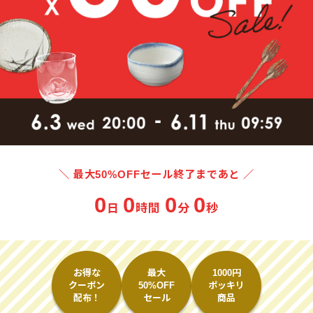
＼ 最大50%OFFセール終了まであと ／
0
0
0
0
日
時間
分
秒
お得な
最大
1000円
クーポン
50%OFF
ポッキリ
配布！
セール
商品