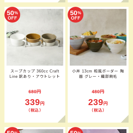
50
50
%
%
OFF
OFF
スープカップ 360cc Craft
小丼 13cm 和風ボーダー 陶
Line 訳あり・アウトレット
器 グレー・織部刷毛
680円
480円
339
239
円
円
（税込）
（税込）