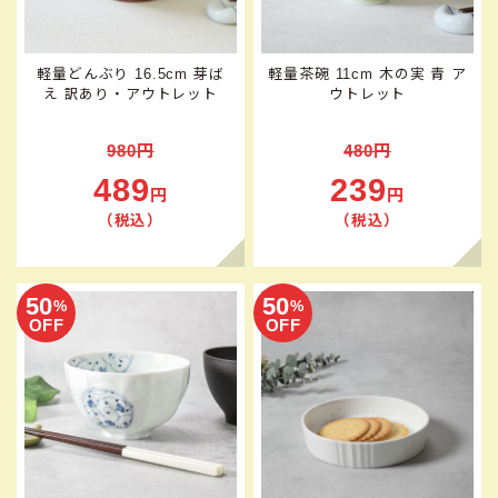
軽量どんぶり 16.5cm 芽ば
軽量茶碗 11cm 木の実 青 ア
え 訳あり・アウトレット
ウトレット
980円
480円
489
239
円
円
（税込）
（税込）
50
50
%
%
OFF
OFF