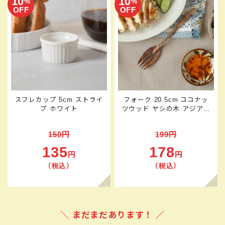
10
10
%
%
OFF
OFF
スフレカップ 5cm ストライ
フォーク 20.5cm ココナッ
プ ホワイト
ツウッド ヤシの木 アジアン
テイスト エスニック アウト
レット
150円
199円
135
178
円
円
（税込）
（税込）
＼ まだまだあります！ ／