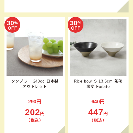
30
30
%
%
OFF
OFF
タンブラー 240cc 日本製
Rice bowl S 13.5cm 茶碗
アウトレット
窯変 Forbito
290円
640円
202
447
円
円
（税込）
（税込）