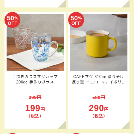
50
50
%
%
OFF
OFF
手吹きガラスマグカップ
CAFEマグ 310cc 塗り分け
200cc 手作りガラス
反り型 イエロー×アイボリー
アウトレット
399円
580円
199
290
円
円
（税込）
（税込）