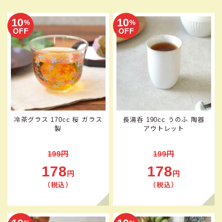
10
10
%
%
OFF
OFF
冷茶グラス 170cc 桜 ガラス
長湯呑 190cc うのふ 陶器
製
アウトレット
199円
199円
178
178
円
円
（税込）
（税込）