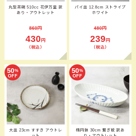
丸型茶碗 510cc 花伊万里 訳
パイ皿 12.8cm ストライプ
あり・アウトレット
ホワイト
860円
480円
430
239
円
円
（税込）
（税込）
50
50
%
%
OFF
OFF
大皿 23cm すすき アウトレ
楕円鉢 30cm 繋ぎ紋 訳あ
ット
り・アウトレット