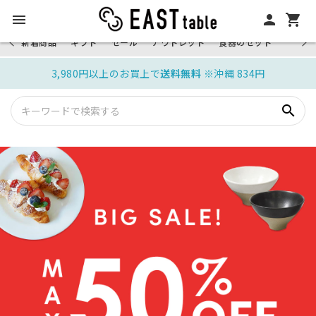
高品質の日本製食器をお手ごろ価格！日本
menu
person
shopping_cart
最大級の品揃え
新着商品
ギフト
セール
アウトレット
食器のセット
3,980円以上のお買上で
送料無料
※沖縄 834円
search