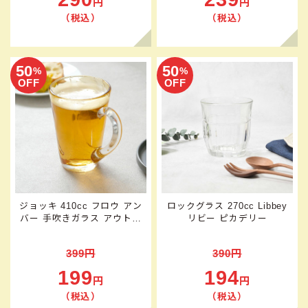
円
円
（税込）
（税込）
50
50
%
%
OFF
OFF
ジョッキ 410cc フロウ アン
ロックグラス 270cc Libbey
バー 手吹きガラス アウトレ
リビー ピカデリー
ット
399円
390円
199
194
円
円
（税込）
（税込）