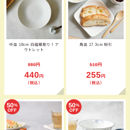
中皿 18cm 白磁線彫り I ア
角皿 17.3cm 粉引
ウトレット
880円
510円
440
255
円
円
（税込）
（税込）
50
50
%
%
OFF
OFF