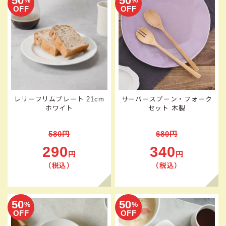
50
50
%
%
OFF
OFF
レリーフリムプレート 21cm
サーバースプーン・フォーク
ホワイト
セット 木製
580円
680円
290
340
円
円
（税込）
（税込）
50
50
%
%
OFF
OFF