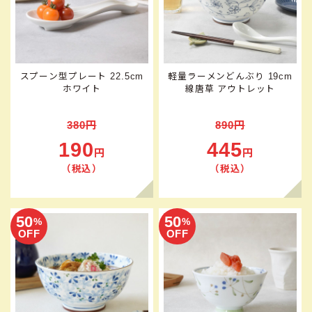
スプーン型プレート 22.5cm
軽量ラーメンどんぶり 19cm
ホワイト
線唐草 アウトレット
380円
890円
190
445
円
円
（税込）
（税込）
50
50
%
%
OFF
OFF