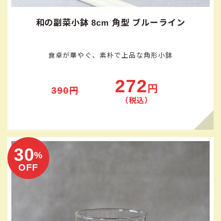
和の副菜小鉢 8cm 角型 ブルーライン
食卓が華やぐ、素朴で上品な角形小鉢
272
円
390円
（税込）
30
%
OFF