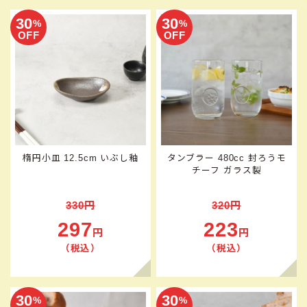
30
30
%
%
OFF
OFF
楕円小皿 12.5cm いぶし釉
タンブラー 480cc 封ろうモ
チーフ ガラス製
330円
320円
297
223
円
円
（税込）
（税込）
30
30
%
%