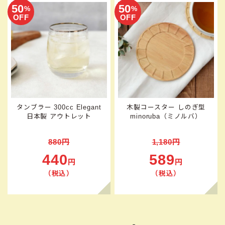
50
50
%
%
OFF
OFF
タンブラー 300cc Elegant
木製コースター しのぎ型
日本製 アウトレット
minoruba（ミノルバ）
880円
1,180円
440
589
円
円
（税込）
（税込）