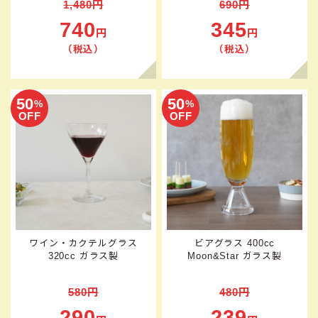
1,480円
690円
740
345
円
円
（税込）
（税込）
50
50
%
%
OFF
OFF
ワイン・カクテルグラス
ビアグラス 400cc
320cc ガラス製
Moon&Star ガラス製
580円
480円
290
239