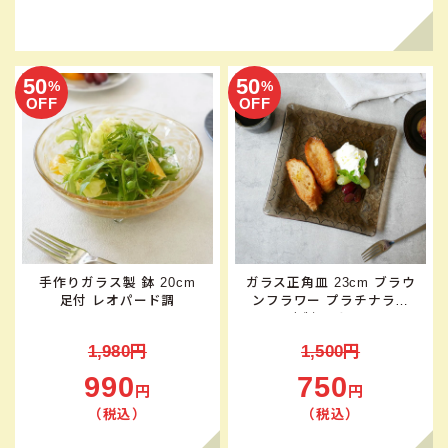
50
50
%
%
OFF
OFF
手作りガラス製 鉢 20cm
ガラス正角皿 23cm ブラウ
足付 レオパード調
ンフラワー プラチナライ
ン 日本製 アウトレット
1,980円
1,500円
990
750
円
円
（税込）
（税込）