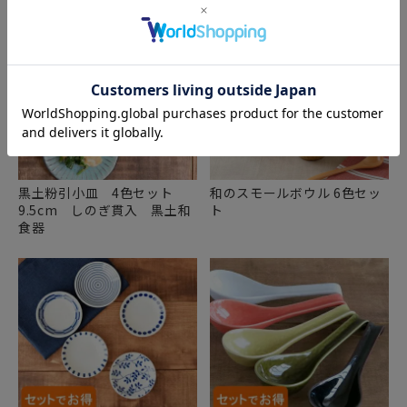
黒土粉引小皿 4色セット
和のスモールボウル 6色セッ
9.5cm しのぎ貫入 黒土和
ト
食器