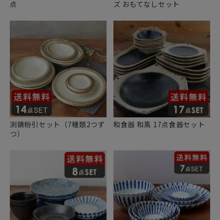
点
ズ おもてなしセット
渕錆粉引セット（7種類2つず
和食器 和黒 17点食器セット
つ）