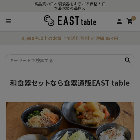
高品質の日本製食器をお手ごろ価格！日
本最大級の品揃え
0
menu
person
shopping_cart
3,980円以上のお買上で
送料無料
※沖縄 834円
search
和食器セットなら食器通販EAST table