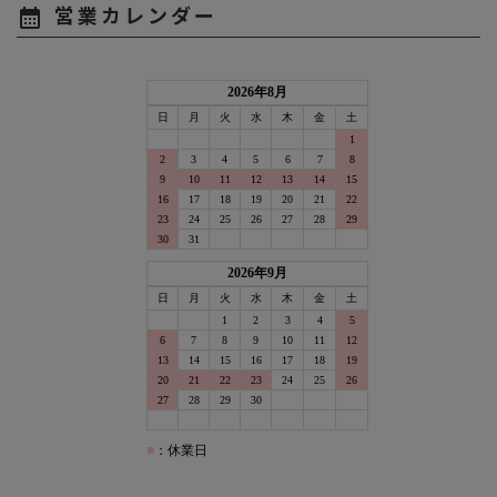
営業カレンダー
calendar_month