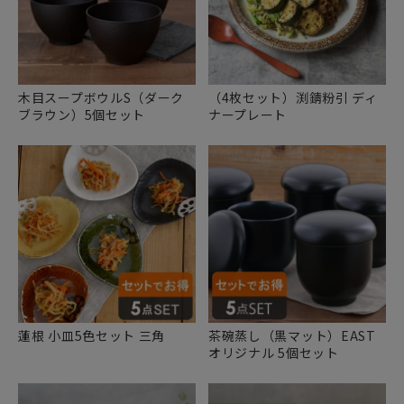
木目スープボウルS（ダーク
（4枚セット）渕錆粉引 ディ
ブラウン）5個セット
ナープレート
蓮根 小皿5色セット 三角
茶碗蒸し（黒マット）EAST
オリジナル 5個セット