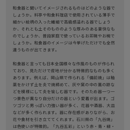
和食器と聞いてイメージされるものはどのような器で
しょうか。料亭や和食料理店で使用されている薄手で
細かい絵柄の入った繊細で高級感溢れる器でしょう
か、それとも土そのもののような厚みのある豪快なも
のでしょうか、普段家庭で使っているお茶碗やお椀で
しょうか。和食器のイメージは今挙げただけでも全然
違うものが出てきます。
和食器と言っても日本全国様々な作風のものが作られ
ており、見ただけで産地が分かる特徴的なものも多く
あります。例えば、岡山県で作られる「備前焼」は釉
薬をかけず土を炎で焼締めて、灰や窯の中の藁の跡な
どを模様にして炎を愉しむ器です。そのため器一つ一
つ景色が異なり自分だけの器という愛着が出ます。ゴ
ツゴツと男っぽい力強い器が多く、花器や酒器、大皿
などが多く作られます。器に存在感がありながら、お
花や食材を引き立ててくれます。石川県の「九谷焼」
は色使いが特徴的。「九谷五彩」という赤・青・緑・