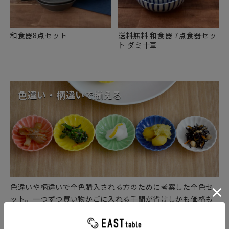
和食器8点セット
送料無料 和食器 7点食器セッ
ト ダミ十草
色違い・柄違いで揃える
色違いや柄違いで全色購入される方のために考案した全色セ
ット。一つずつ買い物かごに入れる手間が省けしかも価格も
お得だったりします。