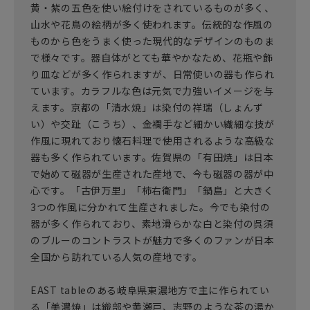
黄・紫の五色を使い絵付けをされているものが多く、
山水や花鳥の絵柄が多く使われます。伝統的な作風の
ものから色をうまく使った現代的なデザインのものま
で様々です。器自体がとても華やかなため、花瓶や飾
り皿などが多く作られますが、日常使いの器も作られ
ています。カラフルな色は元気で力強いイメージを与
えます。京都の「清水焼」は染付の祥瑞（しょんず
い）や交趾（こうち）、金襴手など細かい繊細な技が
作風に現れており懐石料理で使用されるような高級な
器も多く作られています。佐賀県の「有田焼」は日本
で始めて磁器が生産された産地で、今も磁器の器が中
心です。「古伊万里」「柿右衛門」「鍋島」と大きく
3つの作風に分かれて生産されました。今でも染付の
器が多く作られており、素地滑らかな白と染付の呉須
のブルーのコントラストが魅力で多くのファンが日本
全国から訪れている人気の産地です。
EAST tableのある岐阜県東濃地方で主に作られてい
る「美濃焼」は織部や黄瀬戸、志野のような茶の湯か