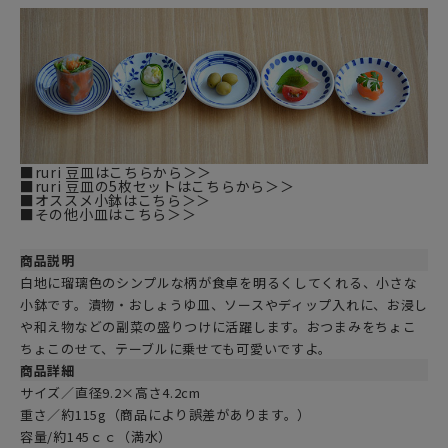
■ruri 豆皿はこちらから＞＞
■ruri 豆皿の5枚セットはこちらから＞＞
■オススメ小鉢はこちら＞＞
■その他小皿はこちら＞＞
商品説明
白地に瑠璃色のシンプルな柄が食卓を明るくしてくれる、小さな
小鉢です。漬物・おしょうゆ皿、ソースやディップ入れに、お浸し
や和え物などの副菜の盛りつけに活躍します。おつまみをちょこ
ちょこのせて、テーブルに乗せても可愛いですよ。
商品詳細
サイズ／直径9.2×高さ4.2cm
重さ／約115g（商品により誤差があります。）
容量/約145ｃｃ（満水）