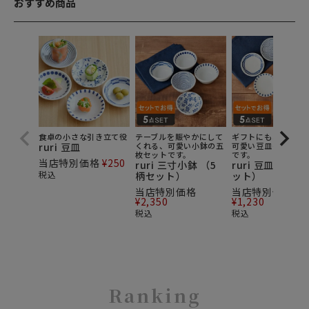
おすすめ商品
食卓の小さな引き立て役
テーブルを賑やかにして
ギフトにもオススメ
ruri 豆皿
くれる、可愛い小鉢の五
可愛い豆皿の五枚セ
枚セットです。
です。
当店特別価格
¥
250
ruri 三寸小鉢 （5
ruri 豆皿 （5柄
税込
柄セット）
ット）
当店特別価格
当店特別価格
¥
2,350
¥
1,230
税込
税込
Ranking