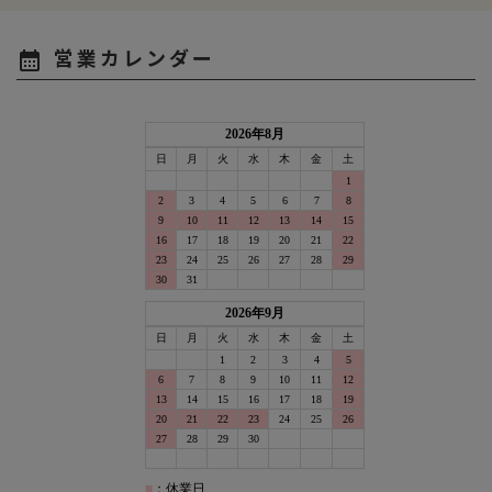
営業カレンダー
calendar_month