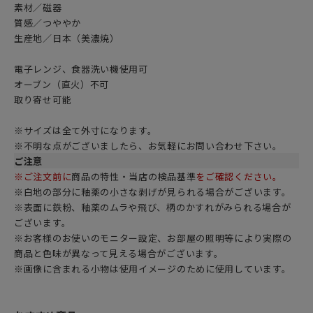
素材／磁器
質感／つややか
生産地／日本（美濃焼）
電子レンジ、食器洗い機使用可
オーブン（直火）不可
取り寄せ可能
※サイズは全て外寸になります。
※不明な点がございましたら、お気軽にお問い合わせ下さい。
ご注意
※ご注文前に
商品の特性・当店の検品基準
をご確認ください。
※白地の部分に釉薬の小さな剥げが見られる場合がございます。
※表面に鉄粉、釉薬のムラや飛び、柄のかすれがみられる場合が
ございます。
※お客様のお使いのモニター設定、お部屋の照明等により実際の
商品と色味が異なって見える場合がございます。
※画像に含まれる小物は使用イメージのために使用しています。