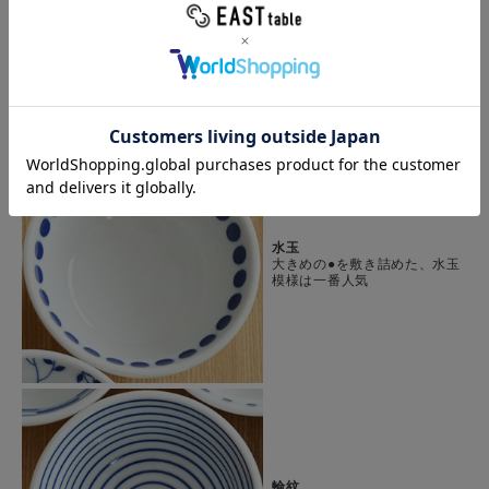
縦縞
太めの縦線が入ったストライプ
模様。
水玉
大きめの●を敷き詰めた、水玉
模様は一番人気
輪紋