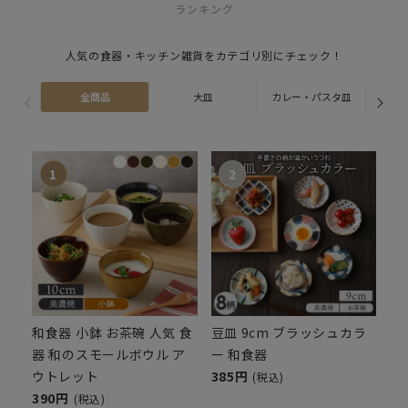
ランキング
人気の食器・キッチン雑貨をカテゴリ別にチェック！
全商品
大皿
カレー・パスタ皿
ス
和食器 小鉢 お茶碗 人気 食
豆皿 9cm ブラッシュカラ
器 和のスモールボウル ア
ー 和食器
ウトレット
385円
(税込)
390円
(税込)