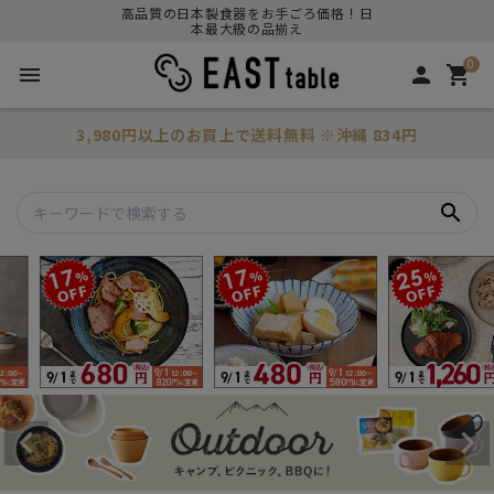
高品質の日本製食器をお手ごろ価格！日
本最大級の品揃え
0
menu
person
shopping_cart
3,980円以上のお買上で
送料無料
※沖縄 834円
search