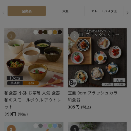
全商品
大皿
カレー・パスタ皿
和食器 小鉢 お茶碗 人気 食器
豆皿 9cm ブラッシュカラー
和のスモールボウル アウトレ
和食器
ット
385円
(税込)
390円
(税込)