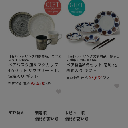
【有料ラッピング対象商品】カフェ
【有料ラッピング対象商品】暮らし
スタイル食器。
に馴染む南国風の器。
ペアパスタ皿＆マグカップ
ペア食器6点セット 南風 化
4点セット サウサリート 化
粧箱入り ギフト
粧箱入り ギフト
¥
3,630
当店特別価格
税込
¥
3,630
当店特別価格
税込
並び替え
新着順
レビュー順
価格が安い順
価格が高い順