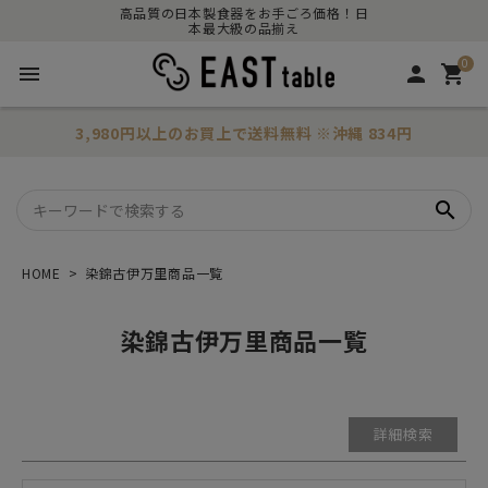
〜
高品質の日本製食器をお手ごろ価格！日
本最大級の品揃え
並び順
0
menu
person
shopping_cart
新着順
価格が安い順
価格が高い順
3,980円以上のお買上で
送料無料
※沖縄 834円
レビュー順
キーワードヒット順
search
在庫なし商品
在庫なし商品を表示しない
HOME
染錦古伊万里商品一覧
商品番号
染錦古伊万里商品一覧
検索
詳細検索