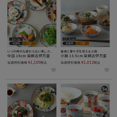
いつの時代も変わらない美しさ。
食卓に華やぎを添える小鉢
中皿 16cm 染錦古伊万里
小鉢 13.5cm 染錦古伊万里
¥
1,100
¥
1,012
当店特別価格
税込
当店特別価格
税込