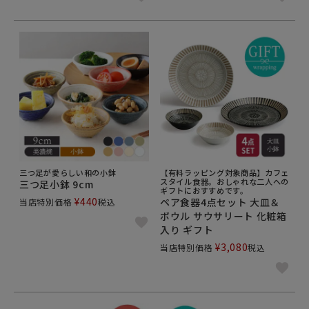
三つ足が愛らしい和の小鉢
【有料ラッピング対象商品】カフェ
スタイル食器。おしゃれな二人への
三つ足小鉢 9cm
ギフトにおすすめです。
¥
440
ペア食器4点セット 大皿＆
当店特別価格
税込
ボウル サウサリート 化粧箱
入り ギフト
¥
3,080
当店特別価格
税込