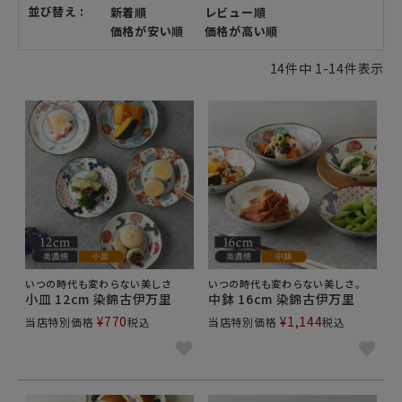
並び替え
新着順
レビュー順
価格が安い順
価格が高い順
14
件中
1
-
14
件表示
いつの時代も変わらない美しさ
いつの時代も変わらない美しさ。
小皿 12cm 染錦古伊万里
中鉢 16cm 染錦古伊万里
¥
770
¥
1,144
当店特別価格
税込
当店特別価格
税込