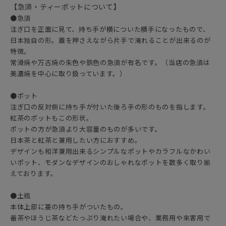
【急須・ティーポットについて】
●急須
注ぎ口を正面に見て、持ち手が横についた横手になったもので、
日本独自の形。蓋を押さえながら片手で淹れることが出来るのが
特徴。
常滑焼や万古焼の朱色や鉄色の急須が有名です。（当店の急須は
美濃焼を中心に取り扱っています。）
●ポット
注ぎ口の反対側に持ち手が付いた後ろ手の形のものを指します。
紅茶のポットもこの形状。
ポットの方が急須より大容量のものが多いです。
日本茶と紅茶と兼用したい方におすすめ。
デザインも和洋兼用出来るシンプルなポットやカラフルなかわい
いポット、モダンなデザインのおしゃれなポットを数多く取り揃
えております。
●土瓶
本体上部に蔓の持ち手がついたもの。
番茶やほうじ茶などたっぷり淹れたい場合や、業務用や来客用で