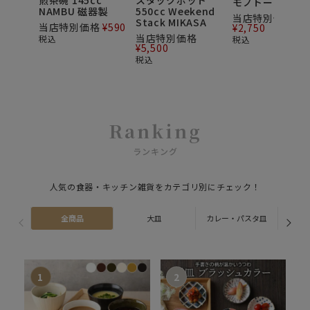
煎茶碗 145cc
スタックポット
モノトーン
NAMBU 磁器製
550cc Weekend
当店特別価格
Stack MIKASA
当店特別価格
¥
590
¥
2,750
当店特別価格
税込
税込
¥
5,500
税込
Ranking
ランキング
人気の食器・キッチン雑貨をカテゴリ別にチェック！
全商品
大皿
カレー・パスタ皿
ス