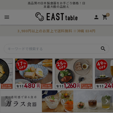
高品質の日本製食器をお手ごろ価格！日
本最大級の品揃え
0
menu
person
shopping_cart
3,980円以上のお買上で
送料無料
※沖縄 834円
search