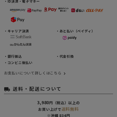
・ID決済・電子マネー
・キャリア決済
・あと払い（ペイディ）
・銀行振込
・代金引換
・コンビニ後払い
お支払いについて詳しくはこちら
送料・配送について
local_shipping
3,980
円（税込）以上の
送料無料
お買い上げで
※沖縄 834円