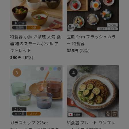
和食器 小鉢 お茶碗 人気 食
豆皿 9cm ブラッシュカラ
器 和のスモールボウル ア
ー 和食器
ウトレット
385円
(税込)
390円
(税込)
ガラスカップ 225cc
和食器 プレート ワンプレ