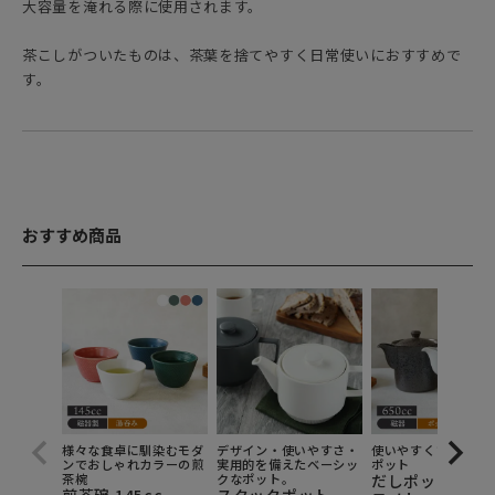
大容量を淹れる際に使用されます。
茶こしがついたものは、茶葉を捨てやすく日常使いにおすすめで
す。
おすすめ商品
様々な食卓に馴染むモダ
デザイン・使いやすさ・
使いやすくて便利な
ンでおしゃれカラーの煎
実用的を備えたベーシッ
ポット
茶椀
クなポット。
だしポット 650c