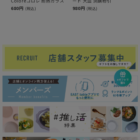
Coloreコロレ 耐熱ガラス
ート 大皿 渕錆粉引
680円
980円
(税込)
(税込)
ギフトをお探しですか？
eギフトで
贈る