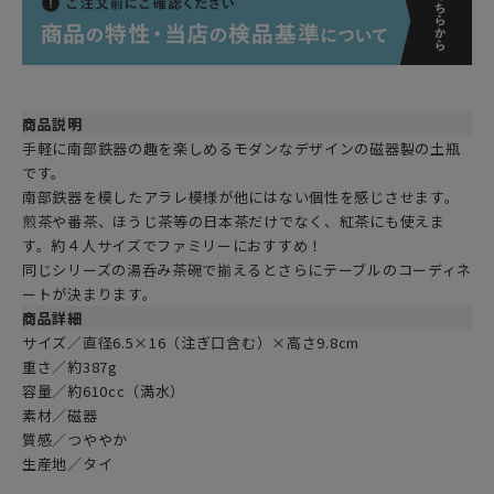
商品説明
手軽に南部鉄器の趣を楽しめるモダンなデザインの磁器製の土瓶
です。
南部鉄器を模したアラレ模様が他にはない個性を感じさせます。
煎茶や番茶、ほうじ茶等の日本茶だけでなく、紅茶にも使えま
す。約４人サイズでファミリーにおすすめ！
同じシリーズの湯呑み茶碗で揃えるとさらにテーブルのコーディネ
ートが決まります。
商品詳細
サイズ／直径6.5×16（注ぎ口含む）×高さ9.8cm
重さ／約387g
容量／約610cc（満水）
素材／磁器
質感／つややか
生産地／タイ