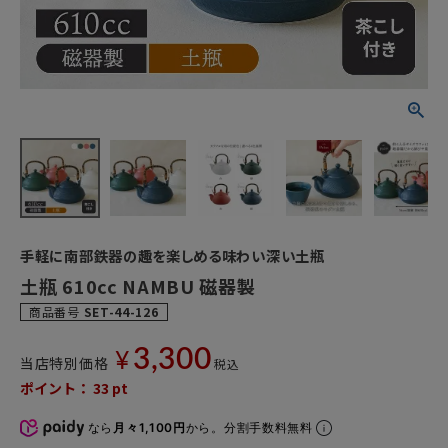
手軽に南部鉄器の趣を楽しめる味わい深い土瓶
土瓶 610cc NAMBU 磁器製
商品番号
SET-44-126
3,300
¥
当店特別価格
税込
ポイント：
33
pt
なら
月々1,100円
から。分割手数料無料