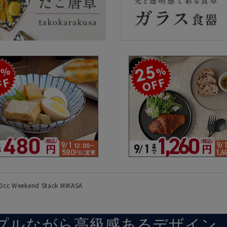
ラーで探す
素材で探す
形状
- 陶器製
- 丸
- 磁器製
- 角
- 木製
- 
食器
- ガラス製
- 
- 樹脂製
- 
 Weekend Stack MIKASA
プルながら高級感あるデザイン