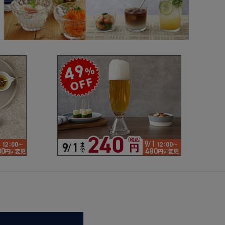
で探す
ブランドで探す
- 人気シリーズ
- オリジナル食器
仕切り
楕円
変形