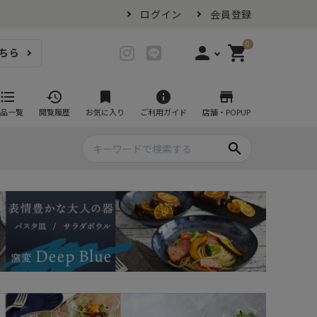
ログイン
会員登録
0
person
shopping_cart
ちら
login
ログイン
format_list_bulleted
history
bookmark
info
store
品一覧
閲覧履歴
お気に入り
ご利用ガイド
店舗・POPUP
person_add
会員登録
search
プ・グラス
スイーツが似合ううつわ
ファミリーセット
耐熱皿・その他食器
マグカップ
- グラタン皿
黒い食器セット
カップ・タンブラー
- 耐熱皿
スープカップ
- スフレ・ココット
湯呑み
- 茶碗蒸し
抹茶碗
- こども食器
急須・ポット