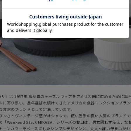
ミカサ）は 1957年 高品質のテーブルウェアをアメリカ圏に広めるために誕
ルに寄り添い、長年選ばれ続けてきたアメリカの食器コレクションブラン
な食器のブランドとして定着しています。
ダンさとヴィンテージ感がオシャレで、使い勝手の良い人気のブランドで
「Weekend Stack MIKASA」シリーズのお皿は、男女問わず使え、
トーンカラーをベースにしたシンプルデザインと、大人っぽい佇まいがセ