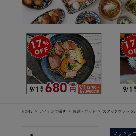
箸・カトラリー・雑貨など
デザイン・カ
- 箸
- 和食器
- 箸置き
- 白い食器
- カトラリー
- 黒い食器
- れんげ
- カラフルな
- すり鉢
- 土鍋
- 雑貨
- トレー
HOME
アイテムで探す
急須・ポット
スタックポット 550cc
シン