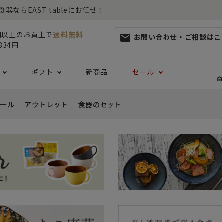
らEAST tableにお任せ！
送料無料
0円以上のお買上で
お問い合わせ・ご相談はこ
mail
834円
ギフト
新商品
セール
商
ール
アウトレット
食器のセット
集
らしセット
から探す
レット
お茶碗・汁椀・どんぶり
ハレの日の食器特集
ペアセット
ギフト一覧
カッ
- ご飯茶碗
- 
生活・引越し
- 有料ラッピング
特集
セット
食品 ~からだ想いの食卓~
白い食器セット
り鉢・サラダボウル
- 汁椀
- 
生日
- Eギフト
- どんぶり・丼
- 
リーセット
まとめ買いでお得なセット
祝い
- ラーメン鉢
- 
婚祝い
- 
- 