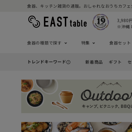
食器、キッチン雑貨の通販。おしゃれなおうちカフェ食器な
3,98
※沖縄 
食器の種類で探す
特集
食器セット
トレンドキーワード
新着商品
ギフト
セ
error_outline
プレート
アウトドア特集
食器セット一覧
予算から探す
セール
ボウル
ねこ特
一人暮
シーン
アウト
- 小皿
- 小鉢
- ～2,999円
- 新
基本の食器特集
和食器セット
推し活
洋食器
- 中皿・取り皿・ケーキ皿
- 中鉢・取
- 3,000円～4,999円
- 誕
- 大皿
- 大鉢
こども食器セット
カトラ
- 5,000円～9,999円
- 内
- カレー・パスタ皿
- とんすい
- 10,000円～
- 結
- ランチプレート・仕切り皿