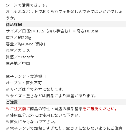
シーンで活用できます。
おしゃれなポットでおうちカフェを楽しんでみてはいかがでしょ
うか。
商品詳細
サイズ／口径9×13.5（持ち手含む）×高さ10.8cm
重さ／約226g
容量／約484cc (満水)
素材／ガラス
質感／つややか
生産地／中国
電子レンジ・食洗機可
オーブン・直火不可
※サイズは全て外寸になります。
※サイズ・重さなどは商品により誤差があります。
ご注意
※ご注文前に
商品の特性・当店の検品基準
をご確認ください。
※使用区分以外には使用しないで下さい。
※直火にかけないで下さい。
※電子レンジで加熱しすぎたり、空焚きにならないようにご注意