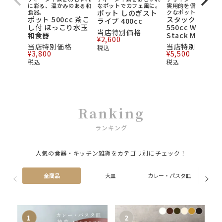
に彩る、温かみのある和
なポットでカフェ風に。
実用的を備えたベー
食器。
ポット しのぎスト
クなポット。
ポット 500cc 茶こ
スタックポット
ライプ 400cc
し付 ほっこり水玉
550cc Weeken
当店特別価格
和食器
Stack MIKASA
¥
2,600
当店特別価格
当店特別価格
税込
¥
3,800
¥
5,500
税込
税込
Ranking
ランキング
人気の食器・キッチン雑貨をカテゴリ別にチェック！
全商品
大皿
カレー・パスタ皿
ス