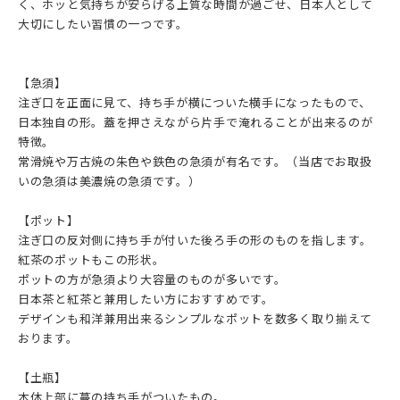
く、ホッと気持ちが安らげる上質な時間が過ごせ、日本人として
大切にしたい習慣の一つです。
【急須】
注ぎ口を正面に見て、持ち手が横についた横手になったもので、
日本独自の形。蓋を押さえながら片手で淹れることが出来るのが
特徴。
常滑焼や万古焼の朱色や鉄色の急須が有名です。（当店でお取扱
いの急須は美濃焼の急須です。）
【ポット】
注ぎ口の反対側に持ち手が付いた後ろ手の形のものを指します。
紅茶のポットもこの形状。
ポットの方が急須より大容量のものが多いです。
日本茶と紅茶と兼用したい方におすすめです。
デザインも和洋兼用出来るシンプルなポットを数多く取り揃えて
おります。
【土瓶】
本体上部に蔓の持ち手がついたもの。