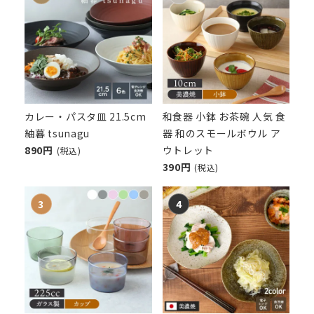
カレー・パスタ皿 21.5cm
和食器 小鉢 お茶碗 人気 食
紬暮 tsunagu
器 和のスモールボウル ア
890円
ウトレット
(税込)
390円
(税込)