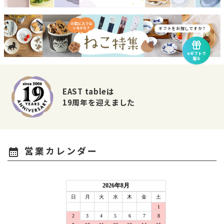
ギフトをお探しですか？
eギフトで
贈る
EAST tableは
19周年を迎えました
営業カレンダー
calendar_month