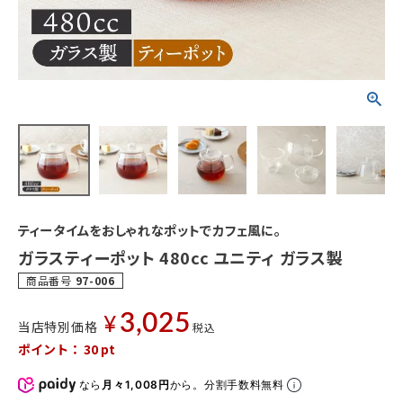
ティータイムをおしゃれなポットでカフェ風に。
ガラスティーポット 480cc ユニティ ガラス製
商品番号
97-006
3,025
¥
当店特別価格
税込
ポイント：
30
pt
なら
月々1,008円
から。分割手数料無料