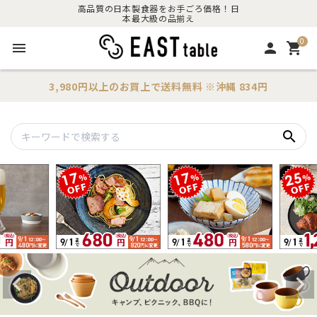
高品質の日本製食器をお手ごろ価格！日
本最大級の品揃え
0
menu
person
shopping_cart
3,980円以上のお買上で
送料無料
※沖縄 834円
search