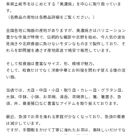
阜県土岐市をはじめとする「美濃焼」を中心に取り扱っていま
す。
（各商品の産地は各商品詳細をご覧ください。）
全国各地に陶器の産地がありますが、美濃焼きはバリエーション
豊かな作風が特徴で、伝統的な織部や志野を始め、今人気の波佐
見焼きや北欧食器に負けないモダンなものまで製作しており、そ
れらを卸問屋を通さず産地直送で格安で販売しています。
そして和食器は豊富なサイズ、形、模様が魅力。
そして、和食だけでなく洋食中華とお料理を問わず使える懐の深
い器。
当店では、大皿・中皿・小皿・取り皿・カレー皿・グラタン皿、
大鉢、中鉢、小鉢、お茶碗、湯呑、茶碗蒸し、箸、箸置き、急
須、丼、蕎麦猪口など豊富なアイテムを取り揃えております。
最近、急須でお茶を淹れる家庭が少なくなっており、急須の需要
は減少しています。
ですが、手間暇をかけて丁寧に淹れたお茶は、美味しいだけでな