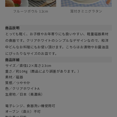
フルーツボウル 12cm
耳付きミニグラタン
商品説明
とっても軽く、お子様やお年寄りにも扱いやすい、軽量磁器素材
の食器です。クリアホワイトのシンプルなデザインなので、和洋
中どんなお料理にもお使い頂けます。こちらはお漬物やお醤油皿
にぴったりなサイズのお皿です。
商品詳細
サイズ／直径12×高さ2.3cm
重さ／約104g（商品により誤差があります。）
素材／磁器
質感／つややか
色／
クリアホワイトA
生産地／日本（美濃焼）
電子レンジ、食器洗い機使用可
オーブン（直火）不可