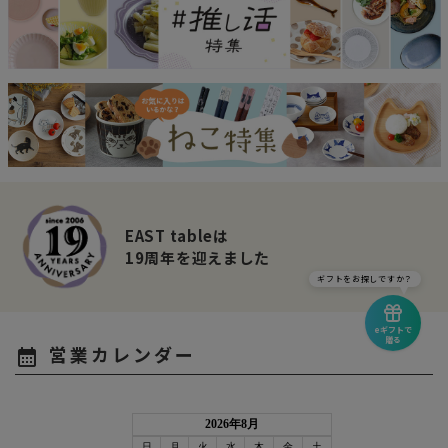
EAST tableは
19周年を迎えました
ギフトをお探しですか？
eギフトで
贈る
営業カレンダー
calendar_month