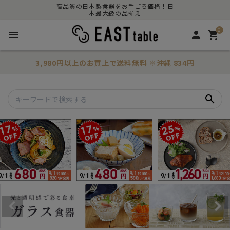
高品質の日本製食器をお手ごろ価格！日
本最大級の品揃え
0
menu
person
shopping_cart
3,980円以上のお買上で
送料無料
※沖縄 834円
search