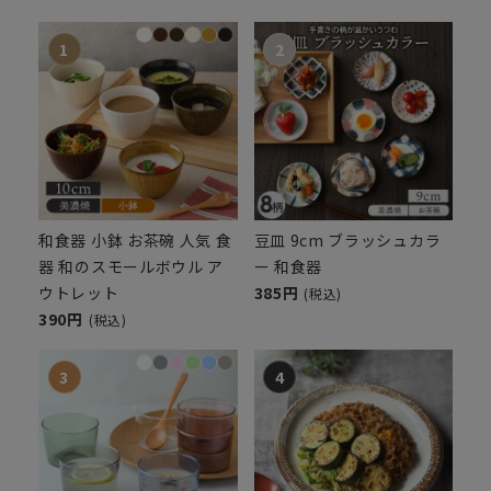
和食器 小鉢 お茶碗 人気 食
豆皿 9cm ブラッシュカラ
器 和のスモールボウル ア
ー 和食器
ウトレット
385円
(税込)
390円
(税込)