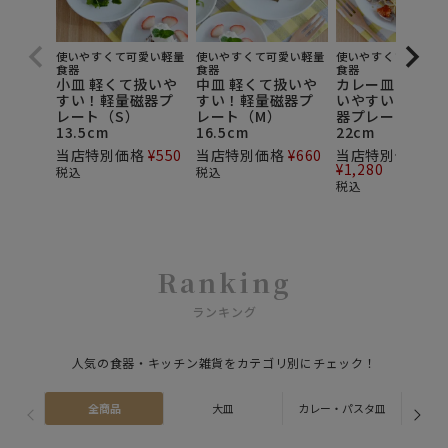
使いやすくて可愛い軽量
使いやすくて可愛い軽量
使いやすくて可愛い
食器
食器
食器
小皿 軽くて扱いや
中皿 軽くて扱いや
カレー皿 軽くて
すい！軽量磁器プ
すい！軽量磁器プ
いやすい！軽量
レート（S）
レート（M）
器プレート（L）
13.5cm
16.5cm
22cm
当店特別価格
¥
550
当店特別価格
¥
660
当店特別価格
¥
1,280
税込
税込
税込
Ranking
ランキング
人気の食器・キッチン雑貨をカテゴリ別にチェック！
全商品
大皿
カレー・パスタ皿
ス