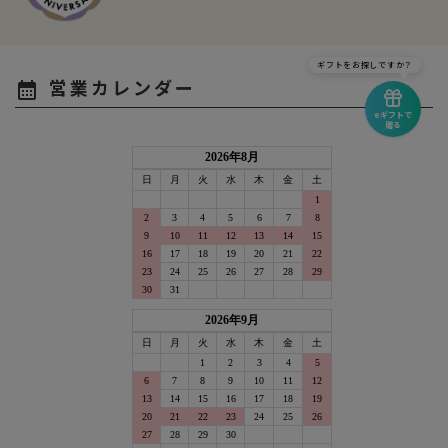
ギフトをお探しですか？
営業カレンダー
calendar_month
eギフトで
贈る