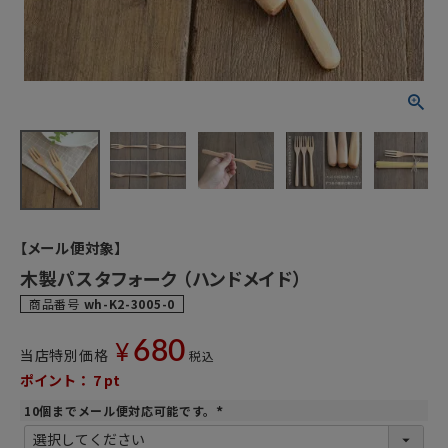
【メール便対象】
木製パスタフォーク （ハンドメイド）
商品番号
wh-K2-3005-0
680
¥
当店特別価格
税込
ポイント：
7
pt
10個までメール便対応可能です。
(
必
須