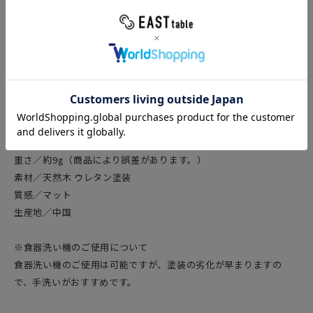
商品説明
パスタ、サラダなどにちょうど良い万能サイズ『ディナーフォー
ク』です。温かみのある木製カトラリーは、気軽にカフェ気分を
演出。 ウレタン塗装だから、汚れがつきにくく、お手入れも簡単
な事が特徴です。
商品詳細
サイズ／長さ 19.3cm
すくう部分の幅 2.7cm
重さ／約9
g（商品により誤差があります。）
素材／天然木 ウレタン塗装
質感／マット
生産地／中国
※食器洗い機のご使用について
食器洗い機のご使用は可能ですが、塗装の劣化が早まりますの
で、手洗いがおすすめです。