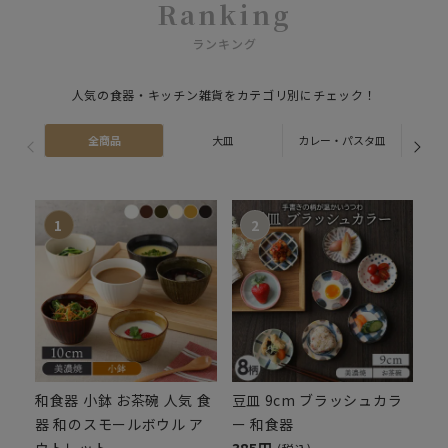
Ranking
ランキング
人気の食器・キッチン雑貨をカテゴリ別にチェック！
全商品
大皿
カレー・パスタ皿
ス
和食器 小鉢 お茶碗 人気 食
豆皿 9cm ブラッシュカラ
器 和のスモールボウル ア
ー 和食器
ウトレット
385円