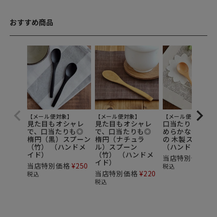
おすすめ商品
【メール便対象】
【メール便対象】
【メール便対象】
見た目もオシャレ
見た目もオシャレ
口当たりの良い
で、口当たりも◎
で、口当たりも◎
めらかな仕上が
楕円（黒）スプーン
楕円（ナチュラ
の 木製スプーン
（竹） （ハンドメ
ル）スプーン
（ハンドメイド
イド）
（竹） （ハンドメ
当店特別価格
¥
3
イド）
当店特別価格
¥
250
税込
当店特別価格
¥
220
税込
税込