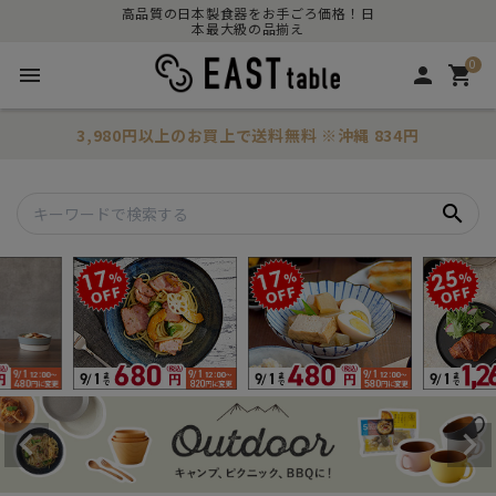
高品質の日本製食器をお手ごろ価格！日
本最大級の品揃え
0
menu
person
shopping_cart
3,980円以上のお買上で
送料無料
※沖縄 834円
search