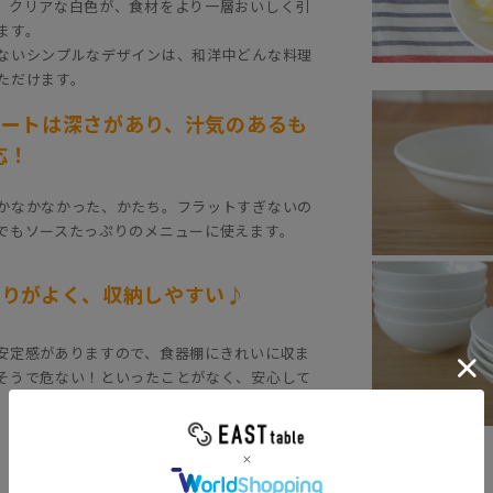
。クリアな白色が、食材をより一層おいしく引
ます。
ないシンプルなデザインは、和洋中どんな料理
ただけます。
レートは深さがあり、汁気のあるも
応！
かなかなかった、かたち。フラットすぎないの
でもソースたっぷりのメニューに使えます。
なりがよく、収納しやすい♪
安定感がありますので、食器棚にきれいに収ま
そうで危ない！といったことがなく、安心して
。