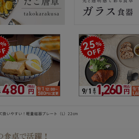
ラーで探す
素材で探す
形状
- 陶器製
- 丸
- 磁器製
- 角
- 木製
- 
食器
- ガラス製
- 
- 樹脂製
- 
て扱いやすい！軽量磁器プレート（L）22cm