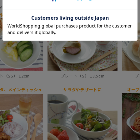
シリーズは全6種類
やおしょうゆに
サイドメニューや 小さめ散り皿に
（SS） 12cm
プレート（S） 13.5cm
プ
タ、メインディッシュ
サラダやデザートに
オーブ