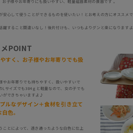
、お子様やお年寄りにも扱いやすい、軽量磁器素材の食器です 。
が安心して使うことができるものを使いたい！とお考えの方にオススメで
活躍すること間違いなし！後片付けも、いつもよりグンと楽になります
メPOINT
ちやすく、お子様やお年寄りでも扱
！
様やお年寄りでも持ちやすく、扱いやすいで
のLサイズでも384ｇと軽量なので、女の子でも
いができちゃいますよ♪
ンプルなデザイン＋食材を引き立て
な白色。
うことによって、透き通ったような白色に仕上