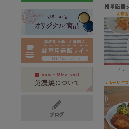
軽量磁器
お漬物
プレート
カレーやパス