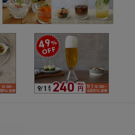
で探す
ブランドで探す
- 人気シリーズ
- オリジナル食器
仕切り
楕円
変形