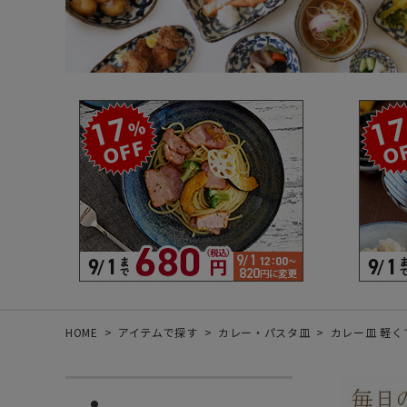
箸・カトラリー・雑貨など
デザイン・カ
- 箸
- 和食器
- 箸置き
- 白い食器
- カトラリー
- 黒い食器
- れんげ
- カラフルな
- すり鉢
- 土鍋
- 雑貨
- トレー
HOME
アイテムで探す
カレー・パスタ皿
カレー皿 軽く