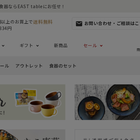
らEAST tableにお任せ！
送料無料
0円以上のお買上で
お問い合わせ・ご相談はこ
mail
834円
ギフト
新商品
セール
商
ール
アウトレット
食器のセット
集
らしセット
から探す
レット
お茶碗・汁椀・どんぶり
ハレの日の食器特集
ペアセット
ギフト一覧
カッ
- ご飯茶碗
- 
生活・引越し
- 有料ラッピング
特集
セット
食品 ~からだ想いの食卓~
白い食器セット
り鉢・サラダボウル
- 汁椀
- 
生日
- Eギフト
- どんぶり・丼
- 
リーセット
まとめ買いでお得なセット
祝い
- ラーメン鉢
- 
婚祝い
- 
- 