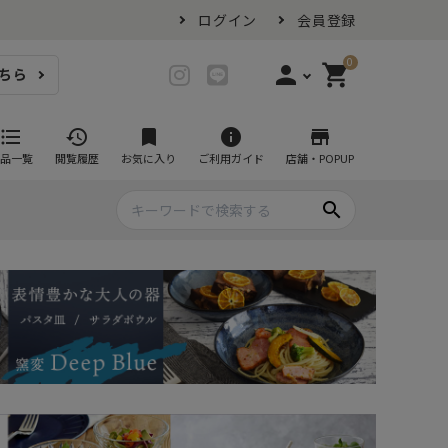
ログイン
会員登録
0
person
shopping_cart
ちら
login
ログイン
format_list_bulleted
history
bookmark
info
store
品一覧
閲覧履歴
お気に入り
ご利用ガイド
店舗・POPUP
person_add
会員登録
search
プ・グラス
スイーツが似合ううつわ
ファミリーセット
耐熱皿・その他食器
マグカップ
- グラタン皿
黒い食器セット
カップ・タンブラー
- 耐熱皿
スープカップ
- スフレ・ココット
湯呑み
- 茶碗蒸し
抹茶碗
- こども食器
急須・ポット