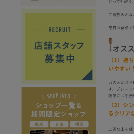
とっても軽く
ご家族みんな
毎日の食卓で
オスス
（1）持
いやすい
力の弱いお子
す。プレート
簡単にお手伝
（2）シ
るクリア
上質な土を使