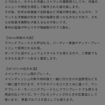
とではなく、ホテルや洋食レストランの業務用としてや、洋風の
メニューや用途を想定して製作された器を指します。
その為、形状は和食器で北欧風など洋風の柄を施したものや、フ
ラットな洋食器の形状で和の釉薬を使ったものなどがあり、それ
らは和食洋食問わず使えるものが多いです。
素材は磁器が中心ですが陶器製やガラス製も。
【30cm前後の大皿】
ラウンドプレートとも呼ばれる、パーティー食器やディナープレー
トとして使用されるお皿。
オードブル皿やビュッフェスタイルでも使えるので、ご家庭でも
大きなお皿が一つあると重宝します。
【23?27ｃｍ位のお皿】
メインディッシュ用のプレート。
メインディッシュの魚や肉料理と一緒に付け合せの温野菜などを
一緒に盛り付けます。サラダやパンをひとまとめに盛って、ラン
チプレート・モーニングプレートとしてワンプレートでも使える
用途の広いサイズ。テーブルセッティングのときの位置皿として
使います。 家庭ではパスタ皿としても使えます。