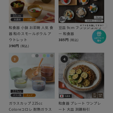
ギフトをお探しですか？
和食器 小鉢 お茶碗 人気 食
豆皿 9cm ブラッシュカラ
器 和のスモールボウル ア
ー 和食器
eギフトで
ウトレット
385円
(税込)
贈る
390円
(税込)
ガラスカップ 225cc
和食器 プレート ワンプレ
Coloreコロレ 耐熱ガラス
ート 大皿 渕錆粉引