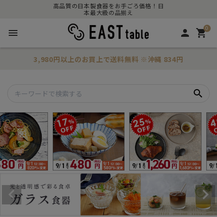
高品質の日本製食器をお手ごろ価格！日
本最大級の品揃え
0
menu
person
shopping_cart
3,980円以上のお買上で
送料無料
※沖縄 834円
search