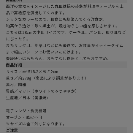
西洋の食器をイメージした丸皿は縁の装飾が料理やテーブルを上
品で高級感を演出してくれます。
シックなカラーなので、和食にも馴染んでくる洋食器。
釉薬から透けて除く黒土が、焼き物らしい趣を感じさせます。
こちらは18cmの中皿サイズです。ケーキ皿、パン皿、取り皿など
にぴったり。
またサラダ皿、副菜皿などにも最適で、お食事からティータイム
まで幅広いシーンでお使いいただけます。
普段使いはもちろん、おもてなし食器としてもおすすめ。
商品詳細
サイズ／直径18.2×高さ2cm
重さ／約278g（商品により誤差があります）
素材／陶器
質感／マット（ホワイトのみつややか）
生産地／日本（美濃焼)
電子レンジ・食洗機可
オーブン・直火不可
※サイズは全て外寸になります。
ご注意