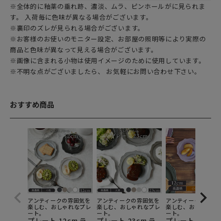
※全体的に釉薬の垂れ跡、濃淡、ムラ、ピンホールがに見られま
す。 入荷毎に色味が異なる場合がございます。
※裏印のズレが見られる場合がございます。
※お客様のお使いのモニター設定、お部屋の照明等により実際の
商品と色味が異なって見える場合がございます。
※画像に含まれる小物は使用イメージのために使用しています。
※不明な点がございましたら、 お気軽にお問い合わせ下さい。
おすすめ商品
アンティークの雰囲気を
アンティークの雰囲気を
アンティークの雰囲
楽しむ、おしゃれなプレ
楽しむ、おしゃれなプレ
楽しむ、おしゃれな
ート。
ート。
ート。
プレート 12cm ラ
プレート 23cm ラ
プレート 12cm 