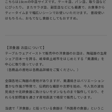
こちらは18cmの中皿サイズです。ケーキ皿、パン皿、取り皿など
にぴったり。 またサラダ皿、副菜皿などにも最適で、お食事から
ティータイムまで幅広いシーンでお使いいただけます。 普段使い
はもちろん、おもてなし食器としてもおすすめ。
【洋食器 お皿について】
テーブルウェアイーストで販売中の洋食器のお皿は、陶磁器の生産
シェア日本一を誇る、岐阜県土岐市をはじめとする「美濃焼」を
中心に取り扱っています。
（各商品の産地は各商品詳細をご覧ください。）
全国各地に陶器の産地がありますが、美濃焼きはバリエーション
豊かな作風が特徴で、伝統的な織部や志野を始め、今人気の波佐
見焼きや北欧食器に負けないモダンなものまで製作しており、そ
れらを卸問屋を通さず産地直送で格安で販売しています。
当店で「洋食器」と括っている食器は「外国産の食器」というこ