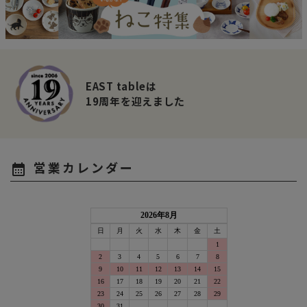
EAST tableは
19周年を迎えました
営業カレンダー
calendar_month