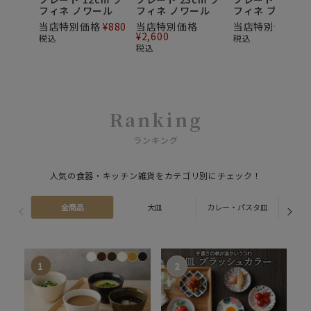
フィネ ノワール
フィネ ノワール
フィネ ブラン
当店特別価格
¥
880
当店特別価格
当店特別価格
¥
9
¥
2,600
税込
税込
税込
Ranking
ランキング
人気の食器・キッチン雑貨をカテゴリ別にチェック！
全商品
大皿
カレー・パスタ皿
ス