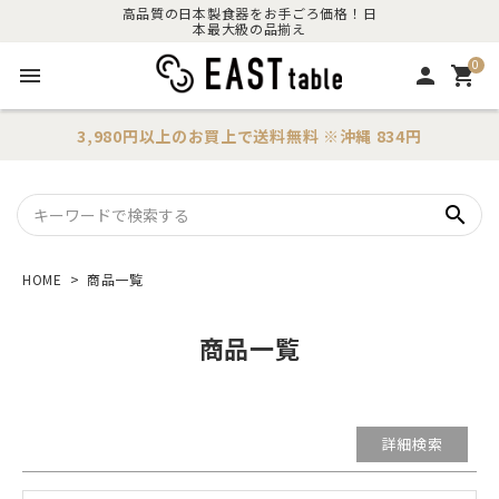
〜
高品質の日本製食器をお手ごろ価格！日
本最大級の品揃え
並び順
0
menu
person
shopping_cart
新着順
価格が安い順
価格が高い順
3,980円以上のお買上で
送料無料
※沖縄 834円
レビュー順
キーワードヒット順
search
在庫なし商品
在庫なし商品を表示しない
HOME
商品一覧
商品番号
商品一覧
検索
詳細検索