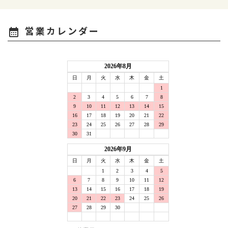
営業カレンダー
calendar_month