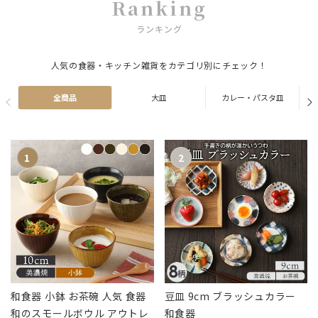
Ranking
ランキング
人気の食器・キッチン雑貨をカテゴリ別にチェック！
全商品
大皿
カレー・パスタ皿
和食器 小鉢 お茶碗 人気 食器
豆皿 9cm ブラッシュカラー
和のスモールボウル アウトレ
和食器