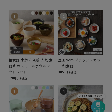
和食器 小鉢 お茶碗 人気 食
豆皿 9cm ブラッシュカラ
器 和のスモールボウル ア
ー 和食器
ウトレット
385円
(税込)
390円
(税込)
ギフトをお探しですか？
eギフトで
贈る