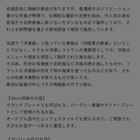
全国各地に陶器の産地がありますが、美濃焼きはバリエーション
豊かな作風が特徴で、伝統的な織部や志野を始め、今人気の波佐
見焼きや北欧食器に負けないモダンなものまで製作しており、そ
れらを卸問屋を通さず産地直送で格安で販売しています。
当店で「洋食器」と括っている食器は「外国産の食器」というこ
とではなく、ホテルや洋食レストランの業務用としてや、洋風の
メニューや用途を想定して製作された器を指します。
その為、形状は和食器で北欧風など洋風の柄を施したものや、フ
ラットな洋食器の形状で和の釉薬を使ったものなどがあり、それ
らは和食洋食問わず使えるものが多いです。
素材は磁器が中心ですが陶器製やガラス製も。
【30cm前後の大皿】
ラウンドプレートとも呼ばれる、パーティー食器やディナープレー
トとして使用されるお皿。
オードブル皿やビュッフェスタイルでも使えるので、ご家庭でも
大きなお皿が一つあると重宝します。
【23?27ｃｍ位のお皿】