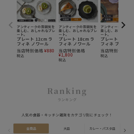
アンティークの雰囲気を
アンティークの雰囲気を
アンティークの雰囲
楽しむ、おしゃれなプレ
楽しむ、おしゃれなプレ
楽しむ、おしゃれな
ート。
ート。
ート。
プレート 12cm ラ
プレート 18cm ラ
プレート 12cm 
フィネ ノワール
フィネ ノワール
フィネ ブラン
当店特別価格
¥
880
当店特別価格
当店特別価格
¥
9
¥
1,800
税込
税込
税込
Ranking
ランキング
人気の食器・キッチン雑貨をカテゴリ別にチェック！
全商品
大皿
カレー・パスタ皿
ス