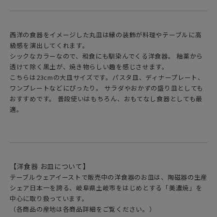
西洋の食器をイメージした丸皿は縁の装飾が料理やテーブルに高
級感を演出してくれます。
シックなカラーなので、和食にも馴染んでくる洋食器。 釉薬から
透けて除く黒土が、焼き物らしい趣を感じさせます。
こちらは23cmの大皿サイズです。パスタ皿、ディナープレート、
ワンプレートなどにぴったり。 サラダやおかずの盛り皿としても
おすすめです。 普段使いはもちろん、おもてなし食器としても最
適。
【洋食器 お皿について】
テーブルウェアイーストで販売中の洋食器のお皿は、陶磁器の生産
シェア日本一を誇る、岐阜県土岐市をはじめとする「美濃焼」を
中心に取り扱っています。
（各商品の産地は各商品詳細をご覧ください。）