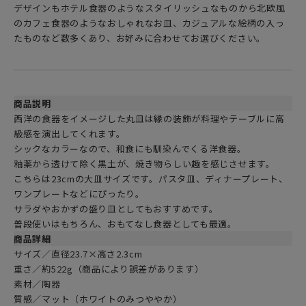
デザインもホテル食器のようなスタイリッシュなものから北欧風
のカフェ食器のようなおしゃれなお皿、カジュアルな絵柄の入っ
たものなど数多くあり、お好みに合わせてお選びください。
商品説明
西洋の食器をイメージした丸皿は縁の装飾が料理やテーブルに高
級感を演出してくれます。
シックなカラーなので、和食にも馴染んでくる洋食器。
釉薬から透けて除く黒土が、焼き物らしい趣を感じさせます。
こちらは23cmの大皿サイズです。パスタ皿、ディナープレート、
ワンプレートなどにぴったり。
サラダやおかずの盛り皿としてもおすすめです。
普段使いはもちろん、おもてなし食器としても最適。
商品詳細
サイズ／直径23.7×高さ2.3cm
重さ／約522g（商品により誤差があります）
素材／陶器
質感／マット（ホワイトのみつややか）