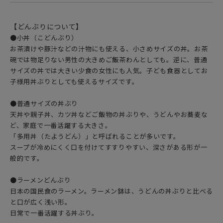
【どんぶりについて】
●小丼（こどんぶり）
お茶漬けや豚汁などの汁物にも使える、小さめサイズの丼。お茶
碗では物足りない男性の大きめご飯茶わんとしても。逆に、普通
サイズの丼では大きい少食の女性にも人気。子ども食器としてお
子様用丼ぶりとしても使えるサイズです。
●普通サイズの丼ぶり
天丼や親子丼、カツ丼などご飯物の丼ぶりや、うどんやお蕎麦な
ど、家庭で一番活躍する大きさ。
「多用丼（たようどん）」と呼ばれることが多いです。
スープが冷めにくく口を付けてすすりやすい、深さがある形が一
般的です。
●ラーメンどんぶり
日本の国民食のラーメン。ラーメン鉢は、うどんの丼ぶりと比べる
と口が広く浅い形。
日常で一番活躍する丼ぶり。