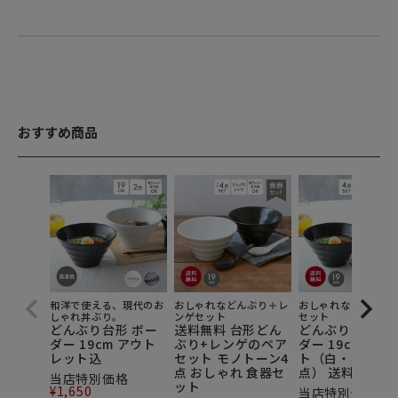
おすすめ商品
和洋で使える、現代のお
おしゃれなどんぶり＋レ
おしゃれなどんぶり
しゃれ丼ぶり。
ンゲセット
セット
どんぶり台形 ボー
送料無料 台形どん
どんぶり台形 ボ
ダー 19cm アウト
ぶり+レンゲのペア
ダー 19cm 4個
レット込
セット モノトーン4
ト（白・黒耀各2
点 おしゃれ 食器セ
点） 送料無料
当店特別価格
ット
¥
1,650
当店特別価格