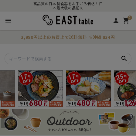
高品質の日本製食器をお手ごろ価格！日
本最大級の品揃え
0
menu
person
shopping_cart
3,980円以上のお買上で
送料無料
※沖縄 834円
search