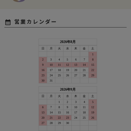
営業カレンダー
calendar_month