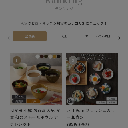
ランキング
人気の食器・キッチン雑貨をカテゴリ別にチェック！
全商品
大皿
カレー・パスタ皿
ス
和食器 小鉢 お茶碗 人気 食
豆皿 9cm ブラッシュカラ
器 和のスモールボウル ア
ー 和食器
ウトレット
385円
(税込)