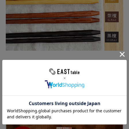
黒檀(こくたん)
高級感のある漆黒色。木目は目立たず、上品な艶が見られます。 かし
こまった席や、モダンコーディネートにオススメです。
紫檀(したん)
赤みのある茶色。木目がすこし見られ、ナチュラルな雰囲気です。 カ
フェごはんなどのお洒落なテーブルにぴったりです。
黄楊(つげ)
将棋の駒などにも使われる、黄色みがかった「黄楊材」。 天然木の良
さを存分に引き出し、食卓を軽やかに、明るく演出してくれます。