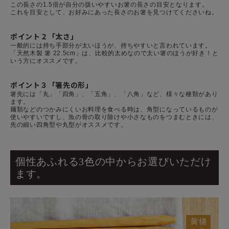
この長さの1.5倍が自分の扱いやすいお箸の長さの目安となります。
これを目安として、お好みにあった長さのお箸を見つけてくださいね。
ポイント２「太さ」
一般的には持ち手部分が太いほうが、持ちやすいと言われています。
「天然木製 箸 22.5cm」は、比較的太めなので太い箸のほうが好き！と
いう方にオススメです。
ポイント３「箸先の形」
箸先には「丸」「四角」、「五角」、「八角」など、様々な種類があり
ます。
麺類などのつかみにくいお料理を食べる時は、角型になっているものが
使いやすいですし、魚の骨の取り除けや小さなものをつまむときには、
先の細い四角型や丸型がオススメです。
個性あふれる3色の中からお選びいただけ
ます。