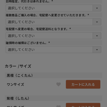
日時指定、代引きは承れません。
(
必
須
)
複数商品ご購入の場合、宅配便へ変更させていただきます。
(
必
須
)
宅配便へ変更の場合、宅配便送料となります。
(
必
須
)
破損時の補償はございません。
(
必
須
)
カラー
サイズ
黒檀（こくたん）
ワンサイズ
カートに入れる
紫檀（したん）