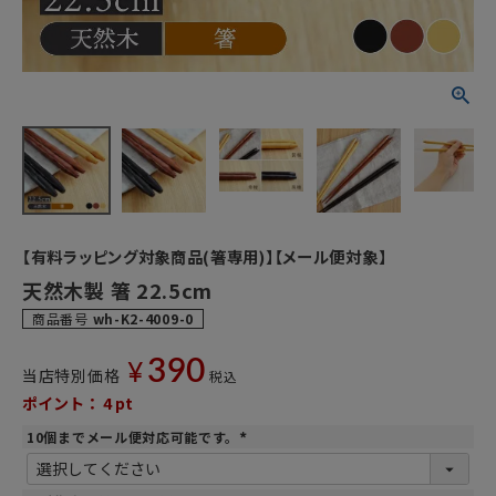
【有料ラッピング対象商品(箸専用)】【メール便対象】
天然木製 箸 22.5cm
商品番号
wh-K2-4009-0
390
¥
当店特別価格
税込
ポイント：
4
pt
10個までメール便対応可能です。
(
必
須
)