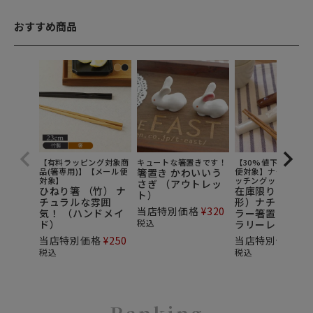
おすすめ商品
【有料ラッピング対象商
キュートな箸置きです！
【30%値下げ】【メ
品(箸専用)】【メール便
箸置き かわいいう
便対象】ナチュラル
対象】
ッチングッズ
さぎ （アウトレッ
ひねり箸 （竹） ナ
在庫限り （バチ
ト）
チュラルな雰囲
形）ナチュラル
当店特別価格
¥
320
気！ （ハンドメイ
ラー箸置き（カ
税込
ド）
ラリーレスト）
当店特別価格
¥
250
当店特別価格
¥
1
税込
税込
Ranking