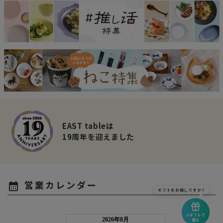
EAST tableは
19周年を迎えました
営業カレンダー
calendar_month
ギフトをお探しですか？
eギフトで
贈る