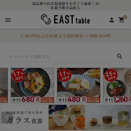
高品質の日本製食器をお手ごろ価格！日
本最大級の品揃え
0
menu
person
shopping_cart
3,980円以上のお買上で
送料無料
※沖縄 834円
search