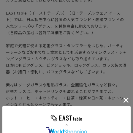
EAST table（イーストテーブル）（旧：テーブルウェア イース
ト）では、日本製を中心に各国の人気ブランド・老舗ブランドの
人気シリーズの「グラス」を種類豊富に揃えております。
（各商品の産地は各商品詳細をご覧ください。）
家庭で気軽に使える定番グラス・タンブラーをはじめ、パーティ
ーシーンなどおもてなし食器としても活躍するワイングラス・シャ
ンパングラス・カクテルグラスなども取り揃えています。
ほかにもビアグラス、ビアジョッキ、ロックグラス、ガラス製の酒
器（お猪口・徳利）、パフェグラスなどもございます。
素材はソーダガラスや耐熱ガラス、全面強化ガラスなど様々。
耐熱ガラスは、ホットドリンクも淹れることができますよ。
ホットコーヒー・ホットティー・紅茶・緑茶や日本茶・ホットワ
インなどどんなシーンでも使えます。
種類豊富なデザインのガラス食器がございますので、業務用食
器、カフェ食器としてもお店の雰囲気に合わせて、グラスをお選
びいただけます。