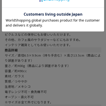
商品説明
ぴっちり閉めれる蓋つきガラスのドリンクジャー。
グラスのように使うのはもちろん、蓋がついているのでジャムや
ピクルスなどの保存にもお使いいただけます。
その他、カフェ風のサラダジャーなどにもおすすめ。
インテリア雑貨としてもお使いいただけます。
商品詳細
サイズ／直径6.5×9.9cm（持ち手含む）×高さ13.5cm（商品によ
り誤差があります）
重さ／約400g（商品により誤差があります）
容量／約490cc
素材／ガラス
質感／つややか
生産地／メキシコ
電子レンジ不可・食洗機不可
オーブン・直火不可
※サイズは全て外寸になります。