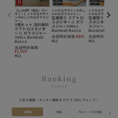
【1,000円（税込）ポッ
レトロなデザインのおし
レトロなデザインの
キリ！】レトロなデザイ
ゃれなガラスジャー。
ゃれなガラスジャー
ンのおしゃれなガラスジ
在庫限り クアトロ
在庫限り クアト
ャー。
スタジオーニ ガラ
スタジオーニ ガ
3個セット 送料無料
スジャー500cc
スジャー250cc
クアトロスタジオ
Bormioli Rocco
Bormioli Rocc
ーニ ガラスジャー
当店特別価格
¥
891
当店特別価格
¥
7
250cc Bormioli
税込
税込
Rocco
当店特別価格
¥
1,000
税込
Ranking
ランキング
人気の食器・キッチン雑貨をカテゴリ別にチェック！
全商品
大皿
カレー・パスタ皿
ス