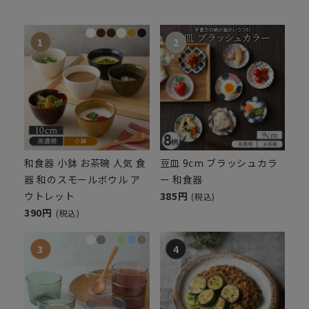
和食器 小鉢 お茶碗 人気 食
豆皿 9cm ブラッシュカラ
器 和のスモールボウル ア
ー 和食器
ウトレット
385円
(税込)
390円
(税込)