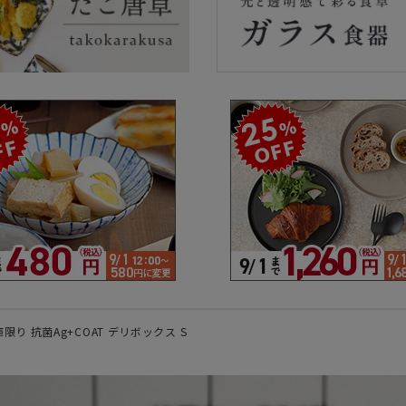
ラーで探す
素材で探す
形状
- 陶器製
- 丸
- 磁器製
- 角
- 木製
- 
食器
- ガラス製
- 
- 樹脂製
- 
限り 抗菌Ag+COAT デリボックス S