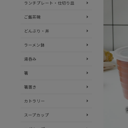
ランチプレート・仕切り皿
ご飯茶碗
どんぶり・丼
ラーメン鉢
湯呑み
箸
箸置き
カトラリー
スープカップ