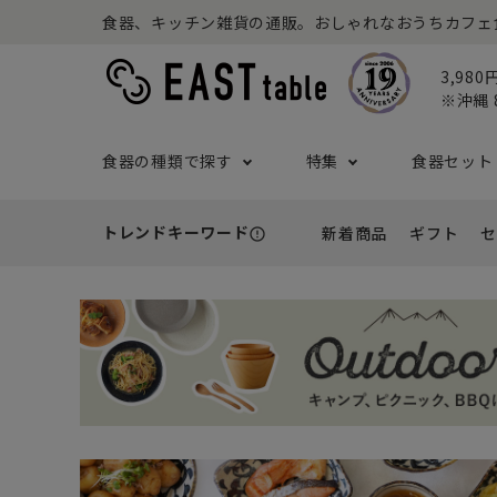
食器、キッチン雑貨の通販。おしゃれなおうちカフェ食器な
3,98
※沖縄 
食器の種類で探す
特集
食器セット
トレンドキーワード
新着商品
ギフト
セ
error_outline
プレート
アウトドア特集
食器セット一覧
予算から探す
セール
ボウル
ねこ特
一人暮
シーン
アウト
- 小皿
- 小鉢
- ～2,999円
- 新
基本の食器特集
和食器セット
推し活
洋食器
- 中皿・取り皿・ケーキ皿
- 中鉢・取
- 3,000円～4,999円
- 誕
- 大皿
- 大鉢
こども食器セット
カトラ
- 5,000円～9,999円
- 内
- カレー・パスタ皿
- とんすい
- 10,000円～
- 結
- ランチプレート・仕切り皿