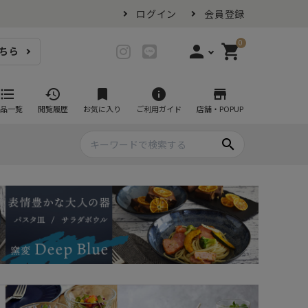
ログイン
会員登録
0
person
shopping_cart
ちら
login
ログイン
format_list_bulleted
history
bookmark
info
store
品一覧
閲覧履歴
お気に入り
ご利用ガイド
店舗・POPUP
person_add
会員登録
search
プ・グラス
スイーツが似合ううつわ
ファミリーセット
耐熱皿・その他食器
マグカップ
- グラタン皿
黒い食器セット
カップ・タンブラー
- 耐熱皿
スープカップ
- スフレ・ココット
湯呑み
- 茶碗蒸し
抹茶碗
- こども食器
急須・ポット