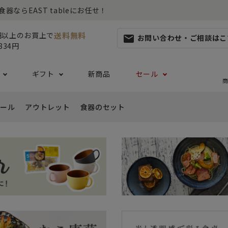
らEAST tableにお任せ！
送料無料
0円以上のお買上で
お問い合わせ・ご相談はこ
mail
834円
ギフト
新商品
セール
商
ール
アウトレット
食器のセット
集
らしセット
から探す
レット
お茶碗・汁椀・どんぶり
ハレの日の食器特集
ペアセット
ギフト一覧
カッ
- ご飯茶碗
- 
生活・引越し
- 有料ラッピング
特集
セット
食品 ~からだ想いの食卓~
白い食器セット
り鉢・サラダボウル
- 汁椀
- 
生日
- Eギフト
- どんぶり・丼
- 
リーセット
まとめ買いでお得なセット
祝い
- ラーメン鉢
- 
婚祝い
- 
- 