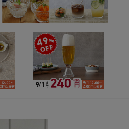
で探す
ブランドで探す
- 人気シリーズ
- オリジナル食器
仕切り
楕円
変形