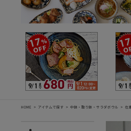
箸・カトラリー・雑貨など
デザイン・カ
- 箸
- 和食器
- 箸置き
- 白い食器
- カトラリー
- 黒い食器
- れんげ
- カラフルな
- すり鉢
- 土鍋
- 雑貨
- トレー
HOME
アイテムで探す
中鉢・取り鉢・サラダボウル
在庫