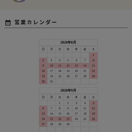
営業カレンダー
calendar_month