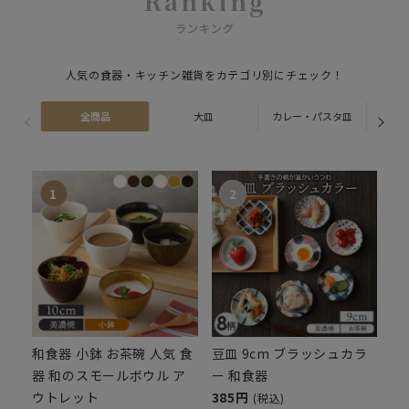
Ranking
ランキング
人気の食器・キッチン雑貨をカテゴリ別にチェック！
全商品
大皿
カレー・パスタ皿
ス
和食器 小鉢 お茶碗 人気 食
豆皿 9cm ブラッシュカラ
器 和のスモールボウル ア
ー 和食器
ウトレット
385円
(税込)