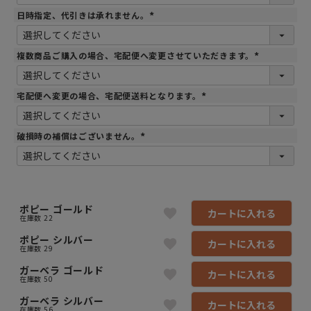
須
)
日時指定、代引きは承れません。
(
必
須
)
複数商品ご購入の場合、宅配便へ変更させていただきます。
(
必
須
)
宅配便へ変更の場合、宅配便送料となります。
(
必
須
)
破損時の補償はございません。
(
必
須
)
ポピー ゴールド
カートに入れる
在庫数
22
ポピー シルバー
カートに入れる
在庫数
29
ガーベラ ゴールド
カートに入れる
在庫数
50
ガーベラ シルバー
カートに入れる
在庫数
56