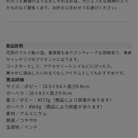
のカフェ食器のようなおしゃれなお皿、カジュアルな絵柄の入っ
たものなど数多くあり、お好みに合わせてお選びください。
商品説明
花型のアルミ製小皿。重厚感もありアンティークな雰囲気で、食卓
やインテリアのアクセントになります。
コースターとして、アクセサリートレイなどにぴったり。
華やかに演出したいおもてなしアイテムとしてもおすすめです。
商品詳細
サイズ／ポピー：10.5×9.6×高さ0.8cm
ガーベラ：10×9.5×高さ0.9cm
重さ／ポピー：約73g（商品により誤差があります）
ガーベラ：約64g（商品により誤差があります）
素材／アルミニウム
質感／つややか
生産地／インド