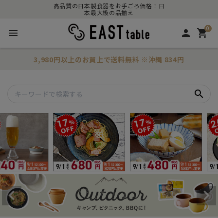
高品質の日本製食器をお手ごろ価格！日
本最大級の品揃え
0
menu
person
shopping_cart
3,980円以上のお買上で
送料無料
※沖縄 834円
search