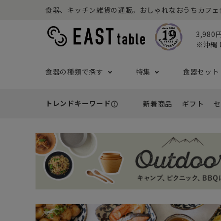
食器、キッチン雑貨の通販。おしゃれなおうちカフェ食器な
3,98
※沖縄 
食器の種類で探す
特集
食器セット
トレンドキーワード
新着商品
ギフト
セ
error_outline
プレート
アウトドア特集
食器セット一覧
予算から探す
セール
ボウル
ねこ特
一人暮
シーン
アウト
- 小皿
- 小鉢
- ～2,999円
- 新
基本の食器特集
和食器セット
推し活
洋食器
- 中皿・取り皿・ケーキ皿
- 中鉢・取
- 3,000円～4,999円
- 誕
- 大皿
- 大鉢
こども食器セット
カトラ
- 5,000円～9,999円
- 内
- カレー・パスタ皿
- とんすい
- 10,000円～
- 結
- ランチプレート・仕切り皿