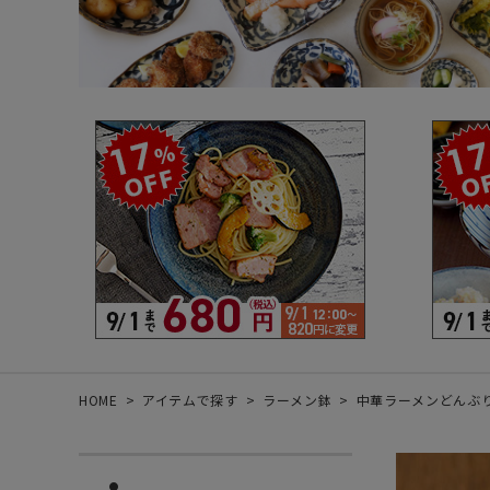
箸・カトラリー・雑貨など
デザイン・カ
- 箸
- 和食器
- 箸置き
- 白い食器
- カトラリー
- 黒い食器
- れんげ
- カラフルな
- すり鉢
- 土鍋
- 雑貨
- トレー
HOME
アイテムで探す
ラーメン鉢
中華ラーメンどんぶり 2