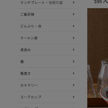
ランチプレート・仕切り皿
ご飯茶碗
どんぶり・丼
ラーメン鉢
湯呑み
箸
箸置き
カトラリー
スープカップ