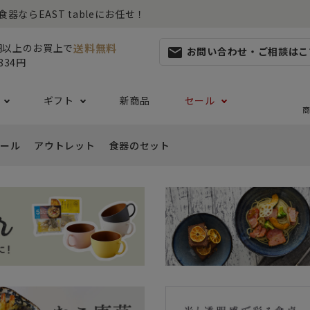
らEAST tableにお任せ！
送料無料
0円以上のお買上で
お問い合わせ・ご相談はこ
mail
834円
ギフト
新商品
セール
商
ール
アウトレット
食器のセット
集
らしセット
から探す
レット
お茶碗・汁椀・どんぶり
ハレの日の食器特集
ペアセット
ギフト一覧
カッ
- ご飯茶碗
- 
生活・引越し
- 有料ラッピング
特集
セット
食品 ~からだ想いの食卓~
白い食器セット
り鉢・サラダボウル
- 汁椀
- 
生日
- Eギフト
- どんぶり・丼
- 
リーセット
まとめ買いでお得なセット
祝い
- ラーメン鉢
- 
婚祝い
- 
- 