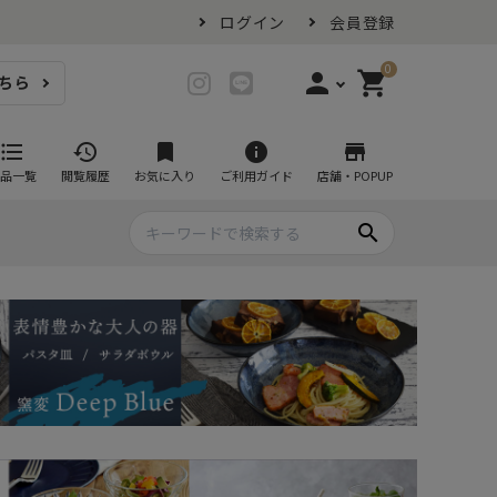
ログイン
会員登録
0
person
shopping_cart
ちら
login
ログイン
format_list_bulleted
history
bookmark
info
store
品一覧
閲覧履歴
お気に入り
ご利用ガイド
店舗・POPUP
person_add
会員登録
search
プ・グラス
スイーツが似合ううつわ
ファミリーセット
耐熱皿・その他食器
マグカップ
- グラタン皿
黒い食器セット
カップ・タンブラー
- 耐熱皿
スープカップ
- スフレ・ココット
湯呑み
- 茶碗蒸し
抹茶碗
- こども食器
急須・ポット