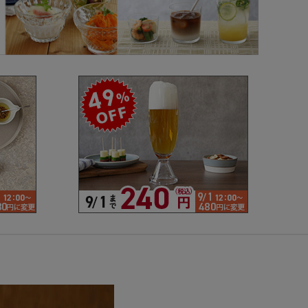
で探す
ブランドで探す
- 人気シリーズ
- オリジナル食器
仕切り
楕円
変形