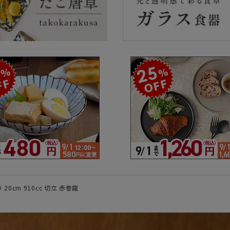
ラーで探す
素材で探す
形状
- 陶器製
- 丸
- 磁器製
- 角
- 木製
- 
食器
- ガラス製
- 
- 樹脂製
- 
0cm 910cc 切立 赤巻龍