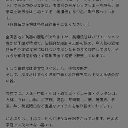
ト）で販売中の和食器は、陶磁器の生産シェア日本一を誇る、岐
阜県土岐市をはじめとする「美濃焼」を中心に取り扱っていま
す。
（各商品の産地は各商品詳細をご覧ください。）
全国各地に陶器の産地がありますが、美濃焼きはバリエーション
豊かな作風が特徴で、伝統的な織部や志野を始め、今人気の波佐
見焼きや北欧食器に負けないモダンなものまで製作しており、そ
れらを卸問屋を通さず産地直送で格安で販売しています。
そして和食器は豊富なサイズ、形、模様が魅力。
そして、和食だけでなく洋食中華とお料理を問わず使える懐の深
い器。
当店では、大皿・中皿・小皿・取り皿・カレー皿・グラタン皿、
大鉢、中鉢、小鉢、お茶碗、湯呑、茶碗蒸し、箸、箸置き、急
須、丼、蕎麦猪口など豊富なアイテムを取り揃えております。
どんぶりは、丼ぶり、丼など様々な表記をされています。日本の
家庭では欠かせない器です。