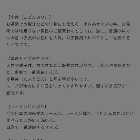
【小丼（こどんぶり）】
お茶漬けや豚汁などの汁物にも使える、小さめサイズの丼。お茶
碗では物足りない男性のご飯茶わんとしても。逆に、普通の丼で
は大きい少食の女性にも人気。お子様用の丼ぶりとしても使える
サイズです。
【普通サイズの丼ぶり】
天丼や親子丼、カツ丼などご飯物の丼ぶりや、うどんやお蕎麦な
ど、家庭で一番活躍する形。
多用丼（たようどん）と呼ぶ事が多いです。
スープが冷めにくく口を付けてすすりやすい、深さがある形が一
般的です。
【ラーメンどんぶり】
今や日本の国民食のラーメン。ラーメン鉢は、うどんんの丼ぶりと
比べると口が広く浅い形。
日常で一番活躍するサイズ。