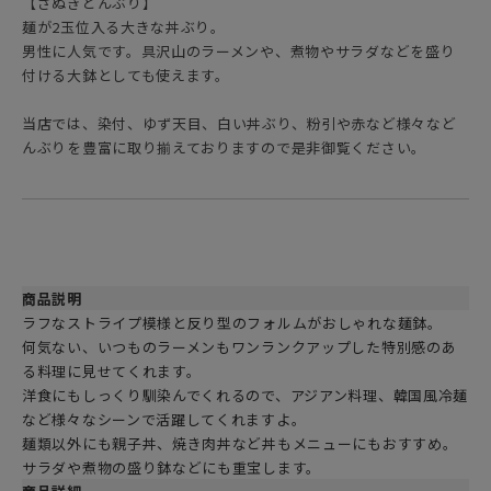
【さぬきどんぶり】
麺が2玉位入る大きな丼ぶり。
男性に人気です。具沢山のラーメンや、煮物やサラダなどを盛り
付ける大鉢としても使えます。
当店では、染付、ゆず天目、白い丼ぶり、粉引や赤など様々など
んぶりを豊富に取り揃えておりますので是非御覧ください。
商品説明
ラフなストライプ模様と反り型のフォルムがおしゃれな麺鉢。
何気ない、いつものラーメンもワンランクアップした特別感のあ
る料理に見せてくれます。
洋食にもしっくり馴染んでくれるので、アジアン料理、韓国風冷麺
など様々なシーンで活躍してくれますよ。
麺類以外にも親子丼、焼き肉丼など丼もメニューにもおすすめ。
サラダや煮物の盛り鉢などにも重宝します。