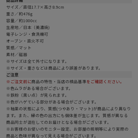
商品詳細
サイズ／直径17.7×高さ8.9cm
重さ／約476g
容量／約1000cc
生産地／日本（美濃焼)
電子レンジ・食洗機可
オーブン・直火不可
質感／マット
素材／磁器
※サイズは全て外寸になります。
※サイズ・重さなどは商品により誤差があります。
ご注意
※ご注文前に
商品の特性・当店の検品基準
をご確認ください。
※色ムラがある場合がございます。
※鉄粉（黒い点）が見られます。
※色がハゲている部分がある場合がございます。
※釉薬の状態により、質感(つやあり・マット)が商品により異なり
ます。また、縁の色の出方にも個体差が生じます。質感が異なる
商品同士が混在してのお届けとなる場合がございます。
※お客様のお使いのモニター設定、お部屋の照明等により実際の
商品と色味が異なって見える場合がございます。