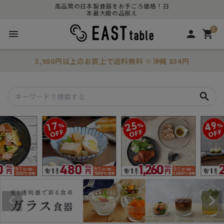
高品質の日本製食器をお手ごろ価格！日
本最大級の品揃え
0
menu
person
shopping_cart
3,980円以上のお買上で
送料無料
※沖縄 834円
search