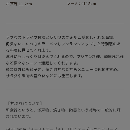
ラーメン丼18cm
お茶碗 11.2cm
ラフなストライプ模様と反り型のフォルムがおしゃれな麺鉢。
何気ない、いつものラーメンもワンランクアップした特別感のあ
る料理に見せてくれます。
洋食にもしっくり馴染んでくれるので、アジアン料理、韓国風冷麺
など様々なシーンで活躍してくれますよ。
麺類以外にも親子丼、焼き肉丼など丼もメニューにもおすすめ。
サラダや煮物の盛り鉢などにも重宝します。
【丼ぶりについて】
和食器というと、瀬戸物、焼き物、陶器という総称で一般的に呼
ばれています。
EAST table（イーストテーブル）（旧：テーブルウェア イース