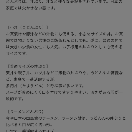
どんぶりは、丼ぶり、丼など様々な表記をされています。日本の
家庭では欠かせない器です。
【小丼（こどんぶり）】
お茶漬けや豚汁などの汁物にも使える、小さめサイズの丼。お茶
碗では物足りない男性のご飯茶わんとしても。逆に、普通の丼で
は大きい少食の女性にも人気。お子様用の丼ぶりとしても使える
サイズです。
【普通サイズの丼ぶり】
天丼や親子丼、カツ丼などご飯物の丼ぶりや、うどんやお蕎麦な
ど、家庭で一番活躍する形。
多用丼（たようどん）と呼ぶ事が多いです。
スープが冷めにくく口を付けてすすりやすい、深さがある形が一
般的です。
【ラーメンどんぶり】
今や日本の国民食のラーメン。ラーメン鉢は、うどんんの丼ぶりと
比べると口が広く浅い形。
日常で一番活躍するサイズ。