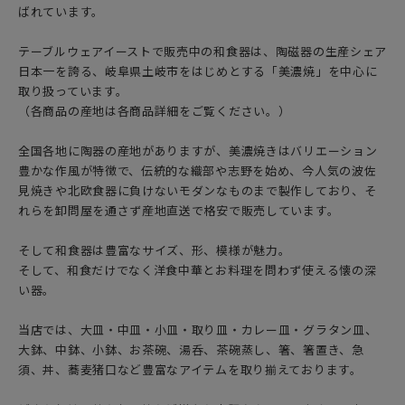
ばれています。
テーブルウェアイーストで販売中の和食器は、陶磁器の生産シェア
日本一を誇る、岐阜県土岐市をはじめとする「美濃焼」を中心に
取り扱っています。
（各商品の産地は各商品詳細をご覧ください。）
全国各地に陶器の産地がありますが、美濃焼きはバリエーション
豊かな作風が特徴で、伝統的な織部や志野を始め、今人気の波佐
見焼きや北欧食器に負けないモダンなものまで製作しており、そ
れらを卸問屋を通さず産地直送で格安で販売しています。
そして和食器は豊富なサイズ、形、模様が魅力。
そして、和食だけでなく洋食中華とお料理を問わず使える懐の深
い器。
当店では、大皿・中皿・小皿・取り皿・カレー皿・グラタン皿、
大鉢、中鉢、小鉢、お茶碗、湯呑、茶碗蒸し、箸、箸置き、急
須、丼、蕎麦猪口など豊富なアイテムを取り揃えております。