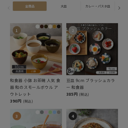
全商品
大皿
カレー・パスタ皿
ス
和食器 小鉢 お茶碗 人気 食
豆皿 9cm ブラッシュカラ
器 和のスモールボウル ア
ー 和食器
ウトレット
385円
(税込)
390円
(税込)