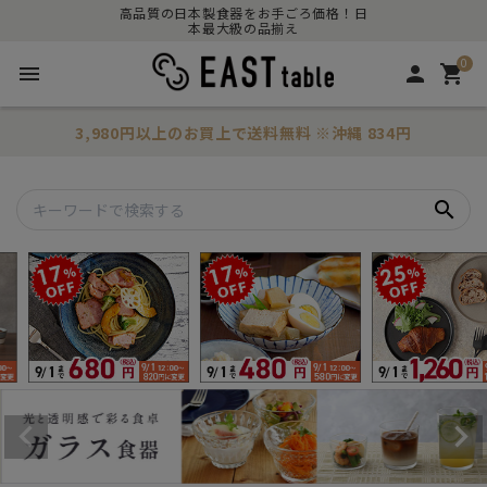
高品質の日本製食器をお手ごろ価格！日
本最大級の品揃え
0
menu
person
shopping_cart
3,980円以上のお買上で
送料無料
※沖縄 834円
search