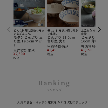
どんな料理に馴染むモダ
優しい和モダン柄で丼ぶ
上品な色で食卓を彩
ンなどんぶり。
り生活。
食器
モダンどんぶり 反
どんぶり 21.5cm
どんぶり 大 窯変
り型 19.5cm マッ
台形型 実り
16cm 薄明
ト
当店特別価格
当店特別価格
¥
1,490
¥
1,150
当店特別価格
¥
2,500
税込
税込
税込
Ranking
ランキング
人気の食器・キッチン雑貨をカテゴリ別にチェック！