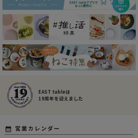
eギフトで
贈る
EAST tableは
19周年を迎えました
営業カレンダー
calendar_month