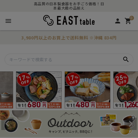
高品質の日本製食器をお手ごろ価格！日
本最大級の品揃え
0
menu
person
shopping_cart
3,980円以上のお買上で
送料無料
※沖縄 834円
search