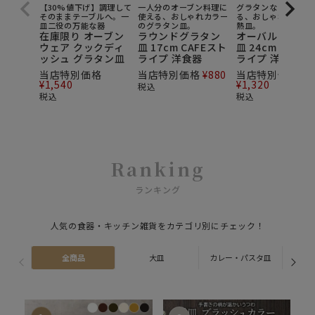
【30%値下げ】調理して
一人分のオーブン料理に
グラタンなら約2人
そのままテーブルへ。一
使える、おしゃれカラー
る、おしゃれカラー
皿二役の万能な器
のグラタン皿。
熱皿。
在庫限り オーブン
ラウンドグラタン
オーバルグラタ
ウェア クックディ
皿 17cm CAFEスト
皿 24cm CAFE
ッシュ グラタン皿
ライプ 洋食器
ライプ 洋食器
当店特別価格
当店特別価格
¥
880
当店特別価格
¥
1,540
¥
1,320
税込
税込
税込
Ranking
ランキング
人気の食器・キッチン雑貨をカテゴリ別にチェック！
全商品
大皿
カレー・パスタ皿
ス