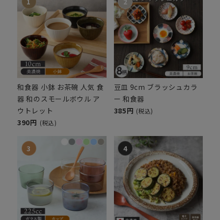
和食器 小鉢 お茶碗 人気 食
豆皿 9cm ブラッシュカラ
器 和のスモールボウル ア
ー 和食器
ウトレット
385円
(税込)
390円
(税込)