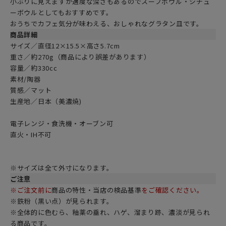
小ぶりに見えますが適度な深さもあるのでスープボウル・シチュ
ーボウルとしてもおすすめです。
おうちでカフェ気分が味わえる、おしゃれなグラタン皿です。
商品詳細
サイズ／直径12×15.5×高さ5.7cm
重さ／約270g（商品により誤差があります）
容量／約330cc
素材/陶器
質感／マット
生産地／日本（美濃焼)
電子レンジ・食洗機・オーブン可
直火・IH不可
※サイズは全て外寸になります。
ご注意
※ご注文前に
商品の特性・当店の検品基準
をご確認ください。
※鉄粉（黒い点）が見られます。
※全体的に色むら、釉薬の垂れ、ハゲ、溜まり跡、濃淡が見られ
る商品です。