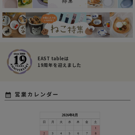
EAST tableは
19周年を迎えました
営業カレンダー
calendar_month