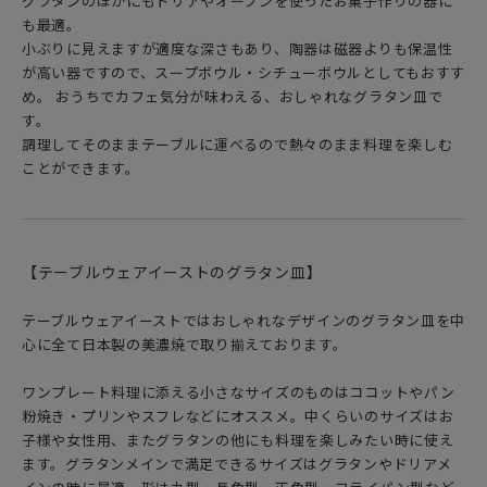
グラタンのほかにもドリアやオーブンを使ったお菓子作りの器に
も最適。
小ぶりに見えますが適度な深さもあり、陶器は磁器よりも保温性
が高い器ですので、スープボウル・シチューボウルとしてもおすす
め。 おうちでカフェ気分が味わえる、おしゃれなグラタン皿で
す。
調理してそのままテーブルに運べるので熱々のまま料理を楽しむ
ことができます。
【テーブルウェアイーストのグラタン皿】
テーブルウェアイーストではおしゃれなデザインのグラタン皿を中
心に全て日本製の美濃焼で取り揃えております。
ワンプレート料理に添える小さなサイズのものはココットやパン
粉焼き・プリンやスフレなどにオススメ。中くらいのサイズはお
子様や女性用、またグラタンの他にも料理を楽しみたい時に使え
ます。グラタンメインで満足できるサイズはグラタンやドリアメ