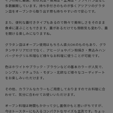
インの時に最適。形は丸型・長角型・正角型・フライパン型など
多数展開しています。持ち手付きのものが多くアツアツのグラタ
ン皿をオーブンから取り出す際も持ちやすいので安心です。
また、便利な蓋付きタイプもあるので熱々で美味しさをそのまま
食卓に運ぶこともできます。蓋があるだけでも雰囲気も変わり、蓋
を開ける楽しみになりますね。
グラタン皿はオーブン使用はもちろん直火OKのものもあり、グラ
タンやドリアだけでなく、アヒージョやパン粉焼き・煮込みハン
バーグやグリル料理など様々なお料理に使うことが可能です。
色はホワイトやブラック・ブラウンなどの基本カラーが人気で、
シンプル・ナチュラル・モダン・北欧など様々なコーディデート
をお楽しみいただけます。
その他、カラフルなカラーもご用意しておりますのでお料理に合
わせて、気分に合わせてお使いいただけます。
オーブン料理は時間もかかって少し面倒かもと思いがちですが、
今はトースターにも入るコンパクトなサイズも主流です。ちょっ