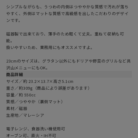
シンプルながらも、うつわの内側はつややかな質感で汚れが落ち
やすく、外側はマットな質感で高級感を出したこだわりのデザイ
ンです。
磁器製で出来ており、薄手のため軽くて丈夫。重ねて収納も可
能。
扱いやすいため、業務用にもオススメですよ。
23cmのサイズは、グラタン以外にもドリアや野菜のグリルなど具
沢山メニューにもOK。
商品詳細
サイズ／約 23.2×13.7×高さ5.1cm
重さ／約309g（商品により誤差があります）
容量／約 550cc
質感／つややか（裏側マット）
素材／磁器
生産地／マレーシア
電子レンジ、食器洗い機使用可
オーブン可、直火・IH不可