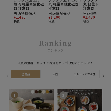
グラタン皿 21cm
グラタン皿 17.5cm
グラタン皿 22c
楕円 軽量＆強化磁
丸 軽量＆強化磁器
丸 軽量＆強化磁
器 洋食器
洋食器
洋食器
当店特別価格
当店特別価格
当店特別価格
¥
1,430
¥
1,100
¥
1,430
税込
税込
税込
Ranking
ランキング
人気の食器・キッチン雑貨をカテゴリ別にチェック！
全商品
大皿
カレー・パスタ皿
ス