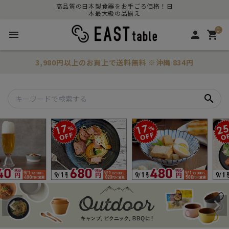
高品質の日本製食器をお手ごろ価格！日
本最大級の品揃え
0
menu
person
shopping_cart
3,980円以上のお買上で
送料無料
※沖縄 834円
search