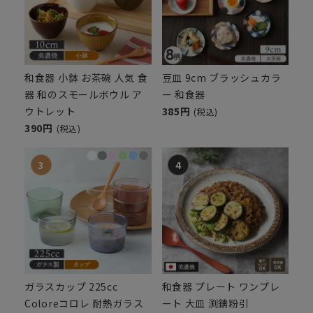
和食器 小鉢 お茶碗 人気 食
豆皿 9cm ブラッシュカラ
器 和のスモールボウル ア
ー 和食器
ウトレット
385円
(税込)
390円
(税込)
ガラスカップ 225cc
和食器 プレート ワンプレ
Coloreコロレ 耐熱ガラス
ート 大皿 渕錆粉引