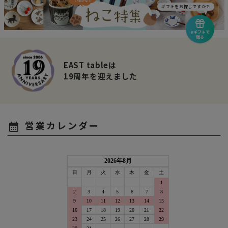
ギフトをお探しですか？
eギフトで
贈る
EAST tableは
19周年を迎えました
営業カレンダー
calendar_month