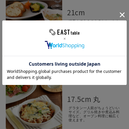
21cm
細長くて丸みのあるおしゃれな
オーバルボウル。1人前のグラ
タン皿、ドリア皿として使えま
す。
▼ラウンド型はこちら
17.5cm 丸
グラタン一人前がちょうどいい
サイズ。グリル焼きや煮込み料
理など、オーブン料理に幅広く
使えます。