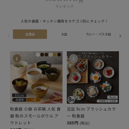
ランキング
人気の食器・キッチン雑貨をカテゴリ別にチェック！
全商品
大皿
カレー・パスタ皿
ス
和食器 小鉢 お茶碗 人気 食
豆皿 9cm ブラッシュカラ
器 和のスモールボウル ア
ー 和食器
ウトレット
385円
(税込)