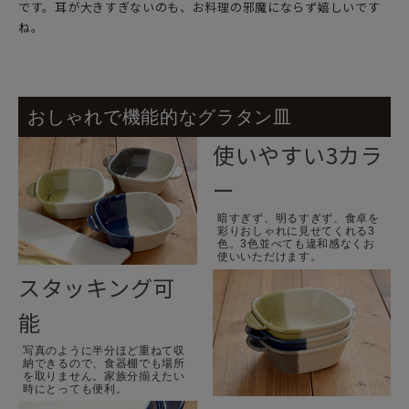
です。耳が大きすぎないのも、お料理の邪魔にならず嬉しいです
ね。
おしゃれで機能的なグラタン皿
使いやすい3カラ
ー
暗すぎず、明るすぎず、食卓を
彩りおしゃれに見せてくれる3
色。3色並べても違和感なくお
使いいただけます。
スタッキング可
能
写真のように半分ほど重ねて収
納できるので、食器棚でも場所
を取りません。家族分揃えたい
時にとっても便利。