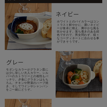
ネイビー
ホワイトとのバイカラーはコン
トラスト鮮やかに、濃いネイビ
ーが食卓に映え、爽やかな風を
吹かせます。落ち着きのある紺
色ですので、男女問わず、様々
なコーディネートに合わせる事
ができそうです。
グレー
モダンなカラーがグラタン皿に
は少し珍しい大人カラー。シル
バーのカトラリーとの相性もバ
ッチリ。夕食にグラタンはもち
ろん、チキンや野菜のハーブ焼
き、そしてワインやシャンパン
をご一緒にどうぞ。