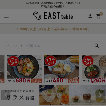
高品質の日本製食器をお手ごろ価格！日
本最大級の品揃え
0
menu
person
shopping_cart
3,980円以上のお買上で
送料無料
※沖縄 834円
search