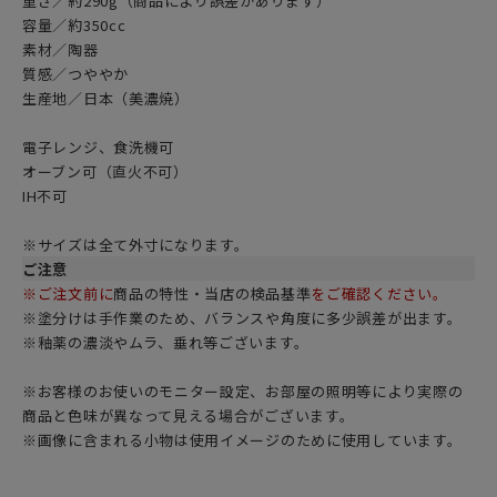
重さ／約290g（商品により誤差があります）
容量／約350cc
素材／陶器
質感／つややか
生産地／日本（美濃焼）
電子レンジ、食洗機可
オーブン可（直火不可）
IH不可
※サイズは全て外寸になります。
ご注意
※ご注文前に
商品の特性・当店の検品基準
をご確認ください。
※塗分けは手作業のため、バランスや角度に多少誤差が出ます。
※釉薬の濃淡やムラ、垂れ等ございます。
※お客様のお使いのモニター設定、お部屋の照明等により実際の
商品と色味が異なって見える場合がございます。
※画像に含まれる小物は使用イメージのために使用しています。