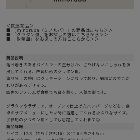
＜関連商品＞
■ 「minoruba（ミノルバ）」の商品はこちら＞＞
■ 「グラタン皿」をお探しの方はこちらから＞＞
■ 「耐熱皿」をお探しの方はこちらから＞＞
商品説明
落ち着きのあるバイカラーの塗分けが、さりげないおしゃれを演
出してくれる、四角い形のグラタン皿。
塗り分けの境目はグラデーションになっており、細部にまでこだ
わりがあるデザイン。
四角のフォルムが食卓でも目を惹く、人気の形です。
グラタンやラザニア、オーブンで仕上げたハンバーグなどを、食
卓のサブメニューにしたい時に活躍してくれる小ぶりなサイズ。
子供用のグラタン皿としても活躍してくれます◎
商品詳細
サイズ／12.8（持ち手含む16）×12.6×高さ4.3cm