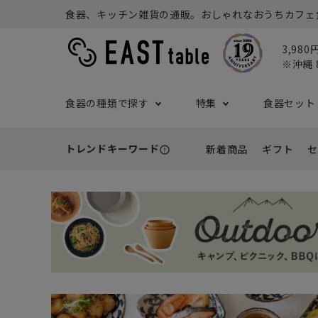
食器、キッチン雑貨の通販。おしゃれなおうちカフェ食器な
3,98
※沖縄 
食器の種類で探す
特集
食器セット
トレンドキーワード
新着商品
ギフト
セ
error_outline
プレート
アウトドア特集
食器セット一覧
予算から探す
セール
ボウル
ねこ特
一人暮
シーン
アウト
- 小皿
- 小鉢
- ～2,999円
- 新
基本の食器特集
和食器セット
推し活
洋食器
- 中皿・取り皿・ケーキ皿
- 中鉢・取
- 3,000円～4,999円
- 誕
- 大皿
- 大鉢
こども食器セット
カトラ
- 5,000円～9,999円
- 内
- カレー・パスタ皿
- とんすい
- 10,000円～
- 結
- ランチプレート・仕切り皿