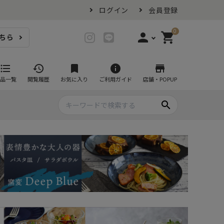
ログイン
会員登録
0
person
shopping_cart
ちら
login
ログイン
format_list_bulleted
history
bookmark
info
store
品一覧
閲覧履歴
お気に入り
ご利用ガイド
店舗・POPUP
person_add
会員登録
search
プ・グラス
スイーツが似合ううつわ
ファミリーセット
耐熱皿・その他食器
マグカップ
- グラタン皿
黒い食器セット
カップ・タンブラー
- 耐熱皿
スープカップ
- スフレ・ココット
湯呑み
- 茶碗蒸し
抹茶碗
- こども食器
急須・ポット