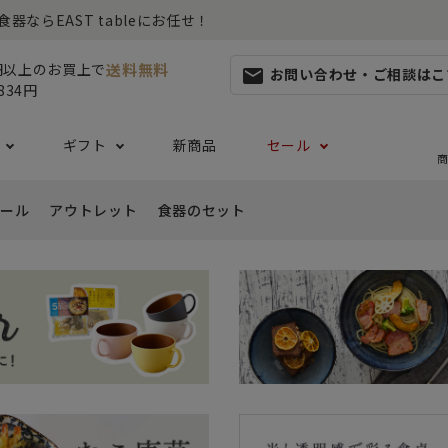
らEAST tableにお任せ！
送料無料
0円以上のお買上で
お問い合わせ・ご相談はこ
mail
834円
ギフト
新商品
セール
商
ール
アウトレット
食器のセット
集
らしセット
から探す
レット
お茶碗・汁椀・どんぶり
ハレの日の食器特集
ペアセット
ギフト一覧
カッ
- ご飯茶碗
- 
生活・引越し
- 有料ラッピング
特集
セット
食品 ~からだ想いの食卓~
白い食器セット
り鉢・サラダボウル
- 汁椀
- 
生日
- Eギフト
- どんぶり・丼
- 
リーセット
まとめ買いでお得なセット
祝い
- ラーメン鉢
- 
婚祝い
- 
- 