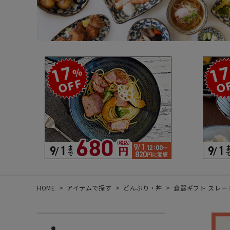
箸・カトラリー・雑貨など
デザイン・カ
- 箸
- 和食器
- 箸置き
- 白い食器
- カトラリー
- 黒い食器
- れんげ
- カラフルな
- すり鉢
- 土鍋
- 雑貨
- トレー
HOME
アイテムで探す
どんぶり・丼
食器ギフト スレート