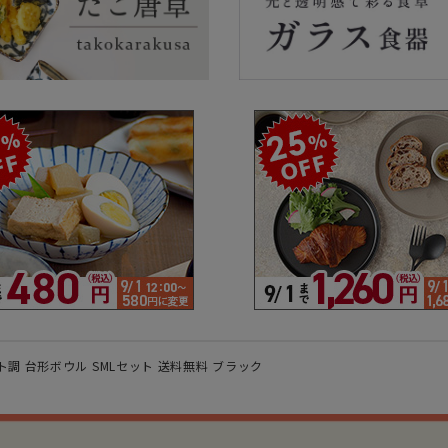
ラーで探す
素材で探す
形状
- 陶器製
- 丸
- 磁器製
- 角
- 木製
- 
食器
- ガラス製
- 
- 樹脂製
- 
調 台形ボウル SMLセット 送料無料 ブラック