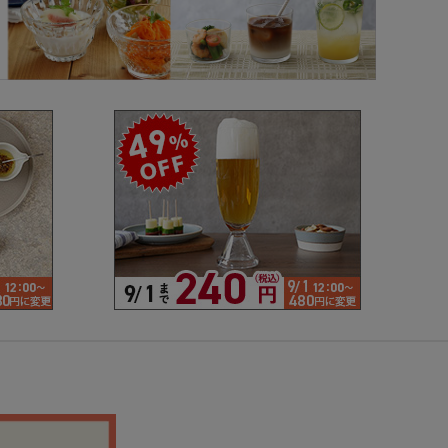
で探す
ブランドで探す
- 人気シリーズ
- オリジナル食器
仕切り
楕円
変形