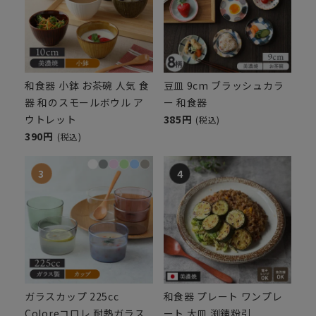
和食器 小鉢 お茶碗 人気 食
豆皿 9cm ブラッシュカラ
器 和のスモールボウル ア
ー 和食器
ウトレット
385円
(税込)
390円
(税込)
ガラスカップ 225cc
和食器 プレート ワンプレ
Coloreコロレ 耐熱ガラス
ート 大皿 渕錆粉引