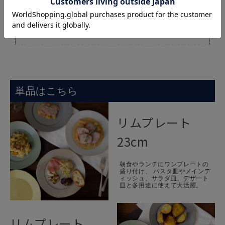
単品はこちら
リムプレート
23cm
朝食やランチにワンプレートの
盛り付け、 パスタ皿やメインデ
ィッシュ、サラダ皿、デザート
皿と多用途に使えて大活躍。
リムプレート