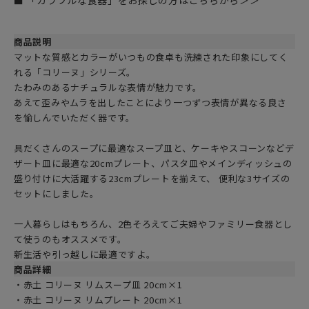
■ 「カラフルな食器」をお探しの方はこちらから＞＞
商品説明
マットな質感とカラーがいつもの食卓も洗練された印象にしてく
れる「コリーヌ」シリーズ。
たわみのあるナチュラルな表情が魅力です。
あえて歪みやムラを出したことにより一つずつ表情が異なる良さ
を愉しんでいただく器です。
具だくさんのスープに最適なスープ皿と、ケーキやスコーンなどデ
ザート皿に最適な20cmプレート、パスタ皿やメインディッシュの
盛り付けに大活躍する23cmプレートを揃えて、 便利な3サイズの
セットにしました。
一人暮らしはもちろん、2色そろえてご夫婦やファミリー食器とし
て使うのもオススメです。
新生活や引っ越しに最適ですよ。
商品詳細
・赤土 コリーヌ リムスープ皿 20cm×1
・赤土 コリーヌ リムプレート 20cm×1