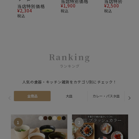
当店特別価格
当店特別価格
¥
1,900
¥
2,500
当店特別価格
¥
2,304
税込
税込
税込
Ranking
ランキング
人気の食器・キッチン雑貨をカテゴリ別にチェック！
全商品
大皿
カレー・パスタ皿
ス