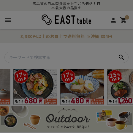
高品質の日本製食器をお手ごろ価格！日
本最大級の品揃え
0
menu
person
shopping_cart
3,980円以上のお買上で
送料無料
※沖縄 834円
search