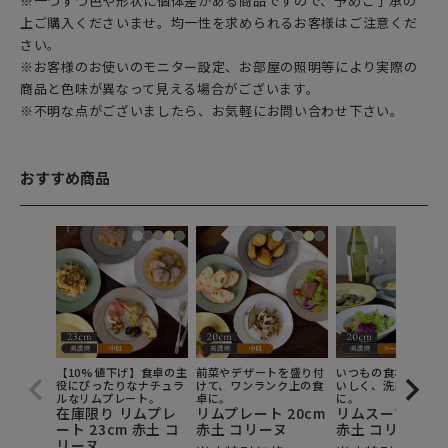
※一つずつ色や形状に個体差がある商品ですので、予めご了承の
上ご購入くださいませ。均一性を求められるお客様はご注意くだ
さい。
※お客様のお使いのモニター設定、お部屋の照明等により実際の
商品と色味が異なって見える場合がございます。
※不明な点がございましたら、お気軽にお問い合わせ下さい。
おすすめ商品
【10%値下げ】食卓の主
前菜やデザートを盛り付
いつもの食材も一段
役にぴったりなナチュラ
けて、ワンランク上の食
いしく、洗練された
ルなリムプレート。
卓に。
に。
在庫限り リムプレ
リムプレート 20cm
リムスープ皿 20
ート 23cm 赤土 コ
赤土 コリーヌ
赤土 コリーヌ
リーヌ