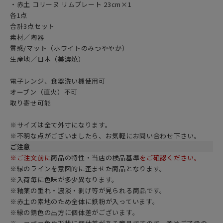
・赤土 コリーヌ リムプレート 23cm×1
各1点
合計3点セット
素材／陶器
質感/マット（ホワイトのみつややか）
生産地／日本（美濃焼）
電子レンジ、食器洗い機使用可
オーブン（直火）不可
取り寄せ可能
※サイズは全て外寸になります。
※不明な点がございましたら、お気軽にお問い合わせ下さい。
ご注意
※ご注文前に
商品の特性・当店の検品基準
をご確認ください。
※縁のラインを意図的に歪ませた商品となります。
※入荷毎に色味が多少異なります。
※釉薬の垂れ・濃淡・剥げ等が見られる商品です。
※赤土の素地のため全体に鉄粉が入っています。
※縁の錆色の出方に個体差がございます。