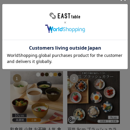
Ranking
ランキング
人気の食器・キッチン雑貨をカテゴリ別にチェック！
全商品
大皿
カレー・パスタ皿
ス
和食器 小鉢 お茶碗 人気 食
豆皿 9cm ブラッシュカラ