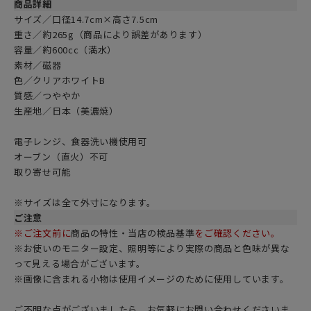
商品詳細
サイズ／口径14.7cm×高さ7.5cm
重さ／約265g（商品により誤差があります）
容量／約600cc（満水）
素材／磁器
色／
クリアホワイトB
質感／つややか
生産地／日本（美濃焼）
電子レンジ、食器洗い機使用可
オーブン（直火）不可
取り寄せ可能
※サイズは全て外寸になります。
ご注意
※ご注文前に
商品の特性・当店の検品基準
をご確認ください。
※お使いのモニター設定、照明等により実際の商品と色味が異な
って見える場合がございます。
※画像に含まれる小物は使用イメージのために使用しています。
ご不明な点がございましたら、お気軽にお問い合わせくださいま