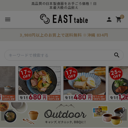
高品質の日本製食器をお手ごろ価格！日
本最大級の品揃え
0
menu
person
shopping_cart
3,980円以上のお買上で
送料無料
※沖縄 834円
search