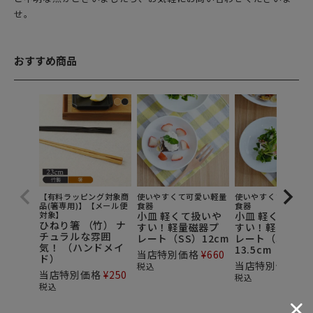
せ。
おすすめ商品
【有料ラッピング対象商
使いやすくて可愛い軽量
使いやすくて可愛い
品(箸専用)】【メール便
食器
食器
対象】
小皿 軽くて扱いや
小皿 軽くて扱い
ひねり箸 （竹） ナ
すい！軽量磁器プ
すい！軽量磁器
チュラルな雰囲
レート（SS）12cm
レート（S）
気！ （ハンドメイ
13.5cm
当店特別価格
¥
660
ド）
当店特別価格
¥
5
税込
当店特別価格
¥
250
税込
税込