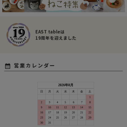
EAST tableは
19周年を迎えました
営業カレンダー
calendar_month