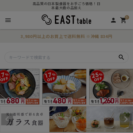
高品質の日本製食器をお手ごろ価格！日
本最大級の品揃え
0
menu
person
shopping_cart
3,980円以上のお買上で
送料無料
※沖縄 834円
search