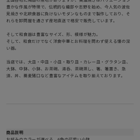
豊かな作風が特徴で、伝統的な織部や志野を始め、今人気の波佐
見焼きや北欧食器に負けないモダンなものまで製作しており、そ
れらを卸問屋を通さず産地直送で格安で販売しています。
そして和食器は豊富なサイズ、形、模様が魅力。
そして、和食だけでなく洋食中華とお料理を問わず使える懐の深
い器。
当店では、大皿・中皿・小皿・取り皿・カレー皿・グラタン皿、
大鉢、中鉢、小鉢、お茶碗、湯呑、茶碗蒸し、箸、箸置き、急
須、丼、蕎麦猪口など豊富なアイテムを取り揃えております。
商品説明
お好みのカラーが選べる、6色の可愛い小鉢。