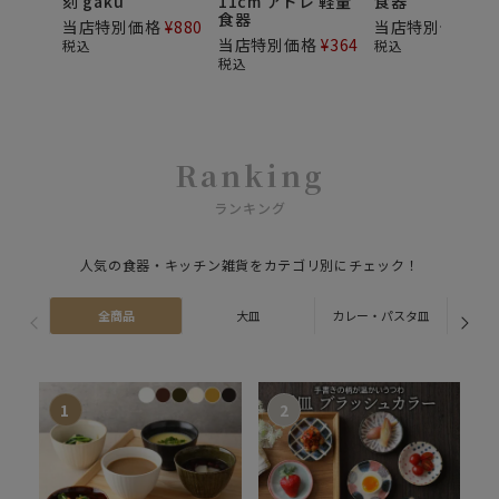
刻 gaku
11cm アドレ 軽量
食器
食器
当店特別価格
¥
880
当店特別価格
¥
7
当店特別価格
¥
364
税込
税込
税込
Ranking
ランキング
人気の食器・キッチン雑貨をカテゴリ別にチェック！
全商品
大皿
カレー・パスタ皿
ス