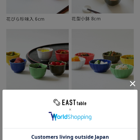
花型小鉢 8cm
花びら珍味入 6cm
菊型浅小鉢 9cm
花型小付 5.5cm
お好みのカラーが選べる、6色の可愛い小鉢。