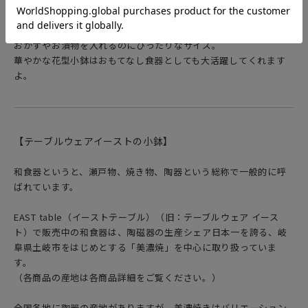
テーブルにお花が咲いたように、食卓を明るい雰囲気にしてくれ
ます。
おかずやお漬物を入れるのにぴったりなサイズ。
華やかな花型小鉢はおもてなし食器としても大活躍してくれます
よ。
【テーブルウェアイーストの小鉢】
和食器というと、瀬戸物、焼き物、陶器という総称で一般的に呼
ばれています。
EAST table（イーストテーブル）（旧：テーブルウェア イース
ト）で販売中の和食器は、陶磁器の生産シェア日本一を誇る、岐
阜県土岐市をはじめとする「美濃焼」を中心に取り扱っていま
す。
（各商品の産地は各商品詳細をご覧ください。）
全国各地に陶器の産地がありますが、美濃焼きはバリエーション