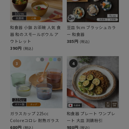
和食器 小鉢 お茶碗 人気 食
豆皿 9cm ブラッシュカラ
器 和のスモールボウル ア
ー 和食器
ウトレット
385円
(税込)
390円
(税込)
ガラスカップ 225cc
和食器 プレート ワンプレ
Coloreコロレ 耐熱ガラス
ート 大皿 渕錆粉引
680円
980円
(税込)
(税込)