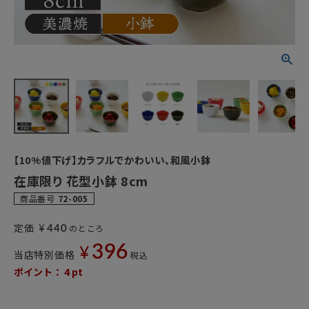
【10%値下げ】カラフルでかわいい、和風小鉢
在庫限り 花型小鉢 8cm
商品番号
72-005
¥
定価
のところ
440
396
¥
当店特別価格
税込
ポイント：
4
pt