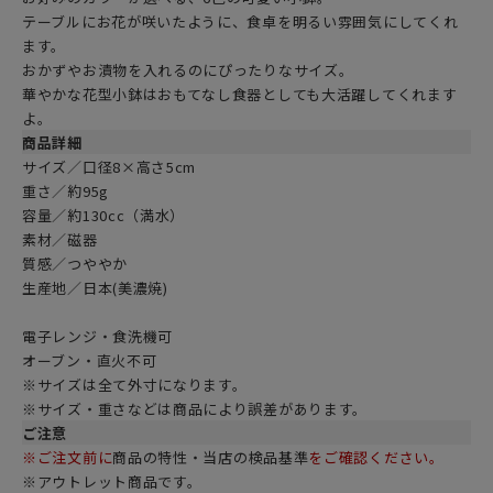
テーブルにお花が咲いたように、食卓を明るい雰囲気にしてくれ
ます。
おかずやお漬物を入れるのにぴったりなサイズ。
華やかな花型小鉢はおもてなし食器としても大活躍してくれます
よ。
商品詳細
サイズ／口径8×高さ5cm
重さ／約95g
容量／約130cc（満水）
素材／磁器
質感／つややか
生産地／日本(美濃焼)
電子レンジ・食洗機可
オーブン・直火不可
※サイズは全て外寸になります。
※サイズ・重さなどは商品により誤差があります。
ご注意
※ご注文前に
商品の特性・当店の検品基準
をご確認ください。
※アウトレット商品です。