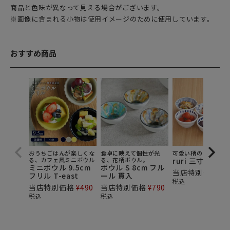
商品と色味が異なって見える場合がございます。
※画像に含まれる小物は使用イメージのために使用しています。
おすすめ商品
おうちごはんが楽しくな
食卓に映えて個性が光
可愛い柄の和食器で
る、カフェ風ミニボウル
る、花柄ボウル。
ruri 三寸小鉢
ミニボウル 9.5cm
ボウル S 8cm フル
当店特別価格
¥
4
フリル T-east
ール 貫入
税込
当店特別価格
¥
490
当店特別価格
¥
790
税込
税込