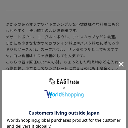
温かみのあるオフホワイトのシンプルな小鉢は様々な料理にも合
わせやすく、使い勝手のよい洋食器です。
デザートボウル、ヨーグルトボウル、アイスカップなどに最適。
ほかにも小さなおかずの器やメイン料理やパスタ料理に添える小
ぶりなソース入れ、スープボウル、サラダボウルとしてもおすす
め。白い食器はカフェ食器としても人気です。
こちらの器は直径8.6cmの小鉢。ちょっとした和え物などを入れ
る副菜鉢、小付としてワンプレートに乗せるのにも丁度良く、テ
ーブルがぐっとおしゃれになります。
シンプルな白い食器は朝食からランチ、ディナー、ティータイムと
1日を通してお使いいただけますよ。
あたたかみのある、柔らかなオフホワイトの色味。優しい印象を
与えてくれます。シンプルでどんなお料理にも合わせやすいので、
ジャンルを問わずお使いいただけます。毎日の食卓を明るくオシ
ャレに彩ります。
普段使いだけでなく、おもてなし用としても活躍します。