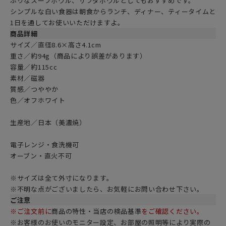
ぶりなスープボウル、サラダボウルとしてもおすすめです。
シンプルな白い食器は朝食からランチ、ディナー、ティータイムと
1日を通してお使いいただけますよ。
商品詳細
サイズ／直径8.6×高さ4.1cm
重さ／約94g（商品により誤差があります）
容量／約115cc
素材／磁器
質感／つややか
色／
オフホワイト
生産地／日本（美濃焼）
電子レンジ・食洗機可
オーブン・直火不可
※サイズは全て外寸になります。
※不明な点がございましたら、お気軽にお問い合わせ下さい。
ご注意
※ご注文前に
商品の特性・当店の検品基準
をご確認ください。
※お客様のお使いのモニター設定、お部屋の照明等により実際の