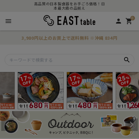
高品質の日本製食器をお手ごろ価格！日
本最大級の品揃え
0
menu
person
shopping_cart
3,980円以上のお買上で
送料無料
※沖縄 834円
search