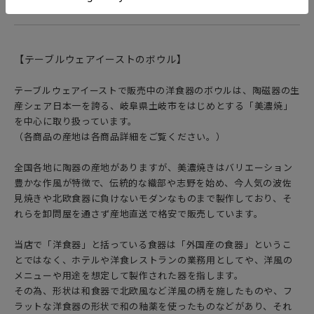
【テーブルウェアイーストのボウル】
テーブルウェアイーストで販売中の洋食器のボウルは、陶磁器の生
産シェア日本一を誇る、岐阜県土岐市をはじめとする「美濃焼」
を中心に取り扱っています。
（各商品の産地は各商品詳細をご覧ください。）
全国各地に陶器の産地がありますが、美濃焼きはバリエーション
豊かな作風が特徴で、伝統的な織部や志野を始め、今人気の波佐
見焼きや北欧食器に負けないモダンなものまで製作しており、そ
れらを卸問屋を通さず産地直送で格安で販売しています。
当店で「洋食器」と括っている食器は「外国産の食器」というこ
とではなく、ホテルや洋食レストランの業務用としてや、洋風の
メニューや用途を想定して製作された器を指します。
その為、形状は和食器で北欧風など洋風の柄を施したものや、フ
ラットな洋食器の形状で和の釉薬を使ったものなどがあり、それ