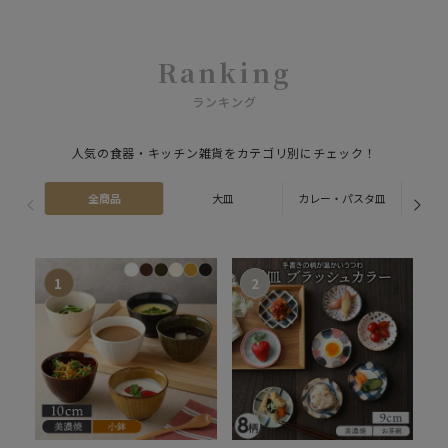
Ranking
ランキング
人気の食器・キッチン雑貨をカテゴリ別にチェック！
全商品
大皿
カレー・パスタ皿
ス