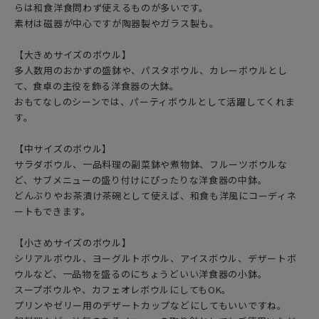
らは和食洋食問わず使えるものが多いです。
素材は磁器が中心ですが陶器製やガラス製も。
【大きめサイズのボウル】
多人数用のおかずの盛鉢や、パスタボウル、カレーボウルとし
て、食卓の主役を飾る洋食器の大鉢。
おもてなしのシーンでは、パーティボウルとして活躍してくれま
す。
【中サイズのボウル】
サラダボウル、一品料理の副菜鉢や煮物鉢、フルーツボウルな
ど、サブメニューの盛り付けにぴったりな洋食器の中鉢。
どんぶりやお茶漬け茶碗として使えば、和食も洋風にコーディネ
ートもできます。
【小さめサイズのボウル】
シリアルボウル、ヨーグルトボウル、アイスボウル、デザートボ
ウルなど、一品物を盛るのにちょうどいい洋食器の小鉢。
スープボウルや、カフェオレボウルにしてもOK。
プリンやゼリー用のデザートカップなどにしてもいいですね。