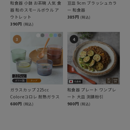
和食器 小鉢 お茶碗 人気 食
豆皿 9cm ブラッシュカラ
器 和のスモールボウル ア
ー 和食器
ウトレット
385円
(税込)
390円
(税込)
ガラスカップ 225cc
和食器 プレート ワンプレ
Coloreコロレ 耐熱ガラス
ート 大皿 渕錆粉引
680円
980円
(税込)
(税込)