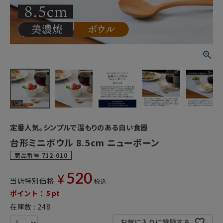
定番人気。シンプルで温もりのある白い食器
台形ミニボウル 8.5cm ニューボーン
商品番号
712-010
520
¥
当店特別価格
税込
ポイント：
5
pt
在庫数
248
お気に入りに登録する