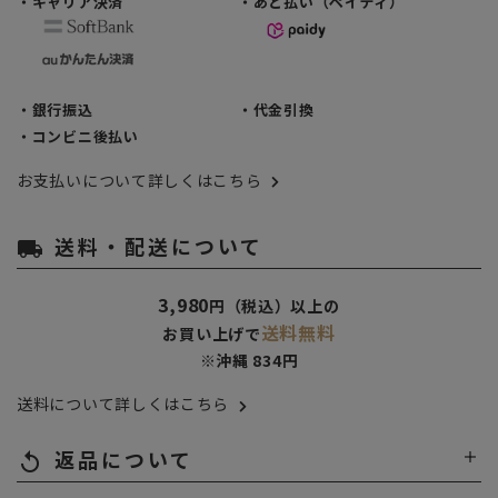
・キャリア決済
・あと払い（ペイディ）
・銀行振込
・代金引換
・コンビニ後払い
お支払いについて詳しくはこちら
送料・配送について
local_shipping
3,980
円（税込）以上の
送料無料
お買い上げで
※沖縄 834円
送料について詳しくはこちら
返品について
replay