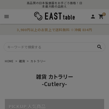
高品質の日本製食器をお手ごろ価格！日
本最大級の品揃え
0
menu
person
shopping_cart
3,980円以上のお買上で
送料無料
※沖縄 834円
search
HOME
雑貨
カトラリー
雑貨 カトラリー
-Cutlery-
PICKUP 人気商品