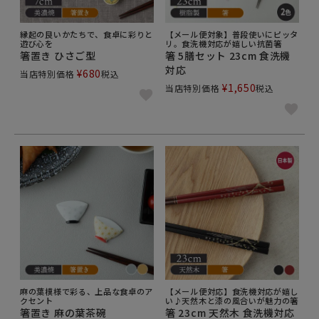
縁起の良いかたちで、食卓に彩りと
【メール便対象】普段使いにピッタ
遊び心を
リ。食洗機対応が嬉しい抗菌箸
箸置き ひさご型
箸 5膳セット 23cm 食洗機
対応
¥
680
当店特別価格
税込
¥
1,650
当店特別価格
税込
麻の葉模様で彩る、上品な食卓のア
【メール便対応】食洗機対応が嬉し
クセント
い♪天然木と漆の風合いが魅力の箸
箸置き 麻の葉茶碗
箸 23cm 天然木 食洗機対応