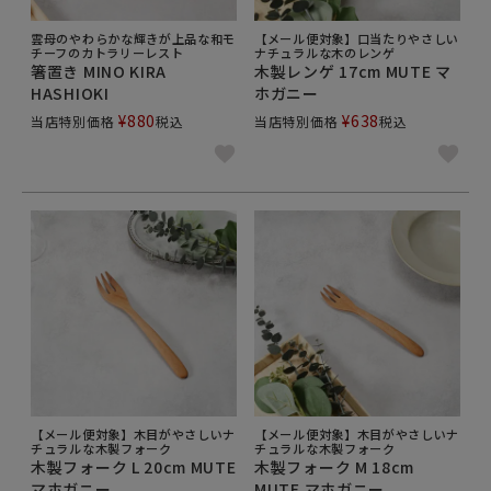
雲母のやわらかな輝きが上品な和モ
【メール便対象】口当たりやさしい
チーフのカトラリーレスト
ナチュラルな木のレンゲ
箸置き MINO KIRA
木製レンゲ 17cm MUTE マ
HASHIOKI
ホガニー
¥
880
¥
638
当店特別価格
税込
当店特別価格
税込
【メール便対象】木目がやさしいナ
【メール便対象】木目がやさしいナ
チュラルな木製フォーク
チュラルな木製フォーク
木製フォーク L 20cm MUTE
木製フォーク M 18cm
マホガニー
MUTE マホガニー