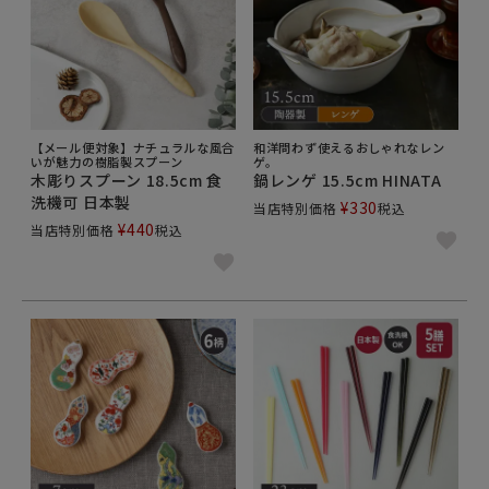
【メール便対象】ナチュラルな風合
和洋問わず使えるおしゃれなレン
いが魅力の樹脂製スプーン
ゲ。
木彫りスプーン 18.5cm 食
鍋レンゲ 15.5cm HINATA
洗機可 日本製
¥
330
当店特別価格
税込
¥
440
当店特別価格
税込