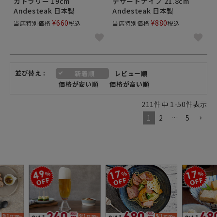
カトラリー 19cm
デザートナイフ 21.8cm
Andesteak 日本製
Andesteak 日本製
¥
660
¥
880
当店特別価格
税込
当店特別価格
税込
並び替え
新着順
レビュー順
価格が安い順
価格が高い順
211
件中
1
-
50
件表示
1
2
…
5