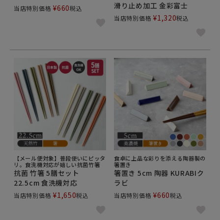
滑り止め加工 金彩富士
¥
660
当店特別価格
税込
¥
1,320
当店特別価格
税込
【メール便対象】普段使いにピッタ
食卓に上品な彩りを添える陶器製の
リ。食洗機対応が嬉しい抗菌竹箸
箸置き
抗菌 竹箸 5膳セット
箸置き 5cm 陶器 KURABIク
22.5cm 食洗機対応
ラビ
¥
1,650
¥
660
当店特別価格
税込
当店特別価格
税込