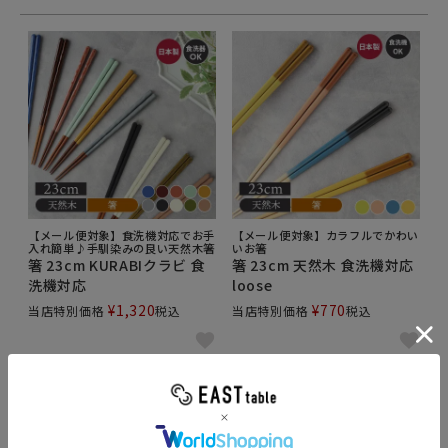
【メール便対象】食洗機対応でお手
【メール便対象】カラフルでかわい
入れ簡単♪手馴染みの良い天然木箸
いお箸
箸 23cm KURABIクラビ 食
箸 23cm 天然木 食洗機対応
洗機対応
loose
¥
1,320
¥
770
当店特別価格
税込
当店特別価格
税込