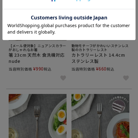
【メール便対象】ニュアンスカラー
動物モチーフがかわいいステンレス
がおしゃれなお箸
製のカトラリーレスト
箸 23cm 天然木 食洗機対応
カトラリーレスト 14.4cm
nude
ステンレス製
¥
990
¥
660
当店特別価格
税込
当店特別価格
税込