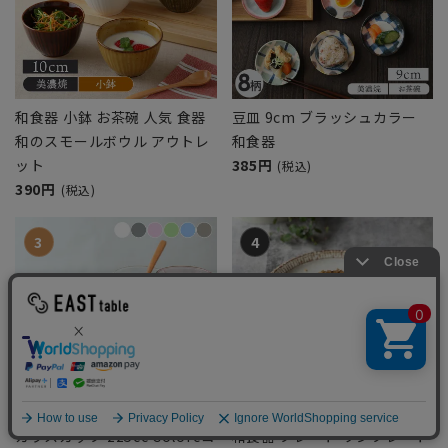
和食器 小鉢 お茶碗 人気 食器
豆皿 9cm ブラッシュカラー
和のスモールボウル アウトレ
和食器
ット
385円
(税込)
390円
(税込)
ガラスカップ 225cc Coloreコ
和食器 プレート ワンプレート