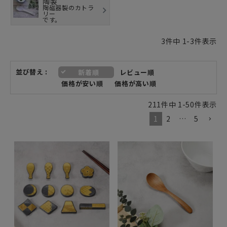
陶製
陶磁器製のカトラ
リー
です。
3
件中
1
-
3
件表示
並び替え
新着順
レビュー順
価格が安い順
価格が高い順
211
件中
1
-
50
件表示
1
2
…
5