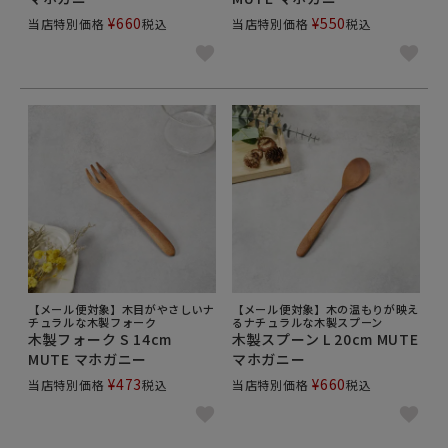
¥
660
¥
550
当店特別価格
税込
当店特別価格
税込
【メール便対象】木目がやさしいナ
【メール便対象】木の温もりが映え
チュラルな木製フォーク
るナチュラルな木製スプーン
木製フォーク S 14cm
木製スプーン L 20cm MUTE
MUTE マホガニー
マホガニー
¥
473
¥
660
当店特別価格
税込
当店特別価格
税込