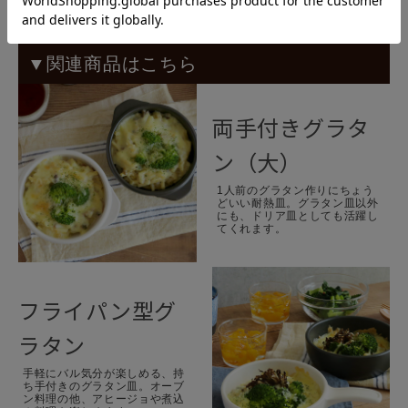
▼関連商品はこちら
両手付きグラタ
ン（大）
1人前のグラタン作りにちょう
どいい耐熱皿。グラタン皿以外
にも、ドリア皿としても活躍し
てくれます。
フライパン型グ
ラタン
手軽にバル気分が楽しめる、持
ち手付きのグラタン皿。オーブ
ン料理の他、アヒージョや煮込