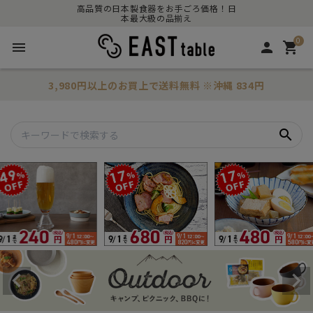
高品質の日本製食器をお手ごろ価格！日
本最大級の品揃え
0
menu
person
shopping_cart
3,980円以上のお買上で
送料無料
※沖縄 834円
search