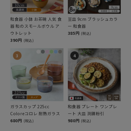
和食器 小鉢 お茶碗 人気 食
豆皿 9cm ブラッシュカラ
器 和のスモールボウル ア
ー 和食器
ウトレット
385円
(税込)
390円
(税込)
ガラスカップ 225cc
和食器 プレート ワンプレ
Coloreコロレ 耐熱ガラス
ート 大皿 渕錆粉引
680円
980円
(税込)
(税込)