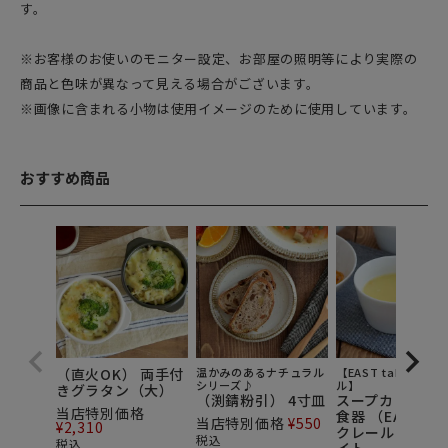
す。
※お客様のお使いのモニター設定、お部屋の照明等により実際の
商品と色味が異なって見える場合がございます。
※画像に含まれる小物は使用イメージのために使用しています。
おすすめ商品
（直火OK） 両手付
温かみのあるナチュラル
【EAST tableオリ
シリーズ♪
ル】
きグラタン（大）
（渕錆粉引） 4寸皿
スープカップ 白
当店特別価格
食器 （EAST限
当店特別価格
¥
550
¥
2,310
クレール clair 
税込
税込