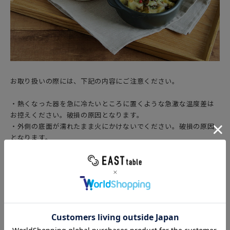
お取り扱いの際には、下記の内容にご注意ください。
・熱くなった器を急に冷たいところに置くような急激な温度差は
お控えください。破損の原因となります。
・外側の底面が濡れたまま火にかけないでください。破損の原因
となります。
・空焚きはお止めください。
・ご使用後、すぐに洗剤で洗浄して、水分を完全に乾燥してから
収納してください。水分が残ったまま収納したり、水分のあるも
のを長時間入れたままにしておくと、カビや臭いの原因になりま
すのでご注意ください。
・焦げや食べ物の汚れが染み込んでしまうことは、完全には避け
られません。器の特性としてご理解いただけますようお願いいた
します。