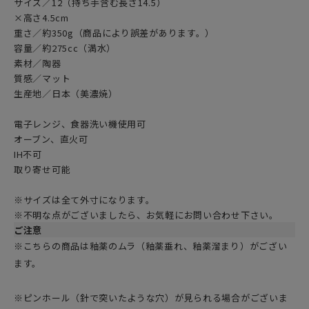
サイズ／12（持ち手含む長さ14.5）
×高さ4.5cm
重さ／約350g（商品により誤差があります。）
容量／約275cc（満水）
素材／陶器
質感／マット
生産地／日本（美濃焼）
電子レンジ、食器洗い機使用可
オーブン、直火可
IH不可
取り寄せ可能
※サイズは全て外寸になります。
※不明な点がございましたら、お気軽にお問い合わせ下さい。
ご注意
※こちらの商品は釉薬のムラ（釉薬垂れ、釉薬溜まり）がござい
ます。
※ピンホール（針で突いたような穴）が見られる場合がございま