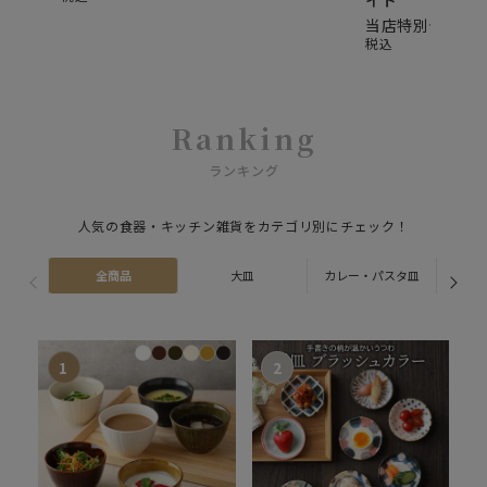
イト
当店特別価格
¥
8
税込
Ranking
ランキング
人気の食器・キッチン雑貨をカテゴリ別にチェック！
全商品
大皿
カレー・パスタ皿
ス