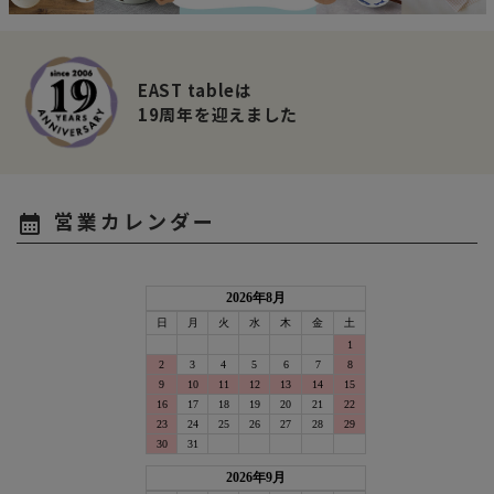
EAST tableは
19周年を迎えました
営業カレンダー
calendar_month