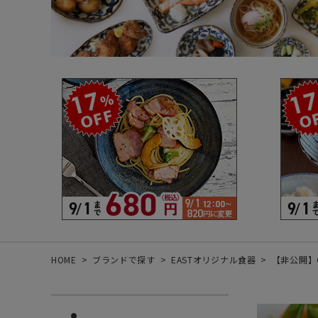
箸・カトラリー・雑貨など
デザイン・カ
- 箸
- 和食器
- 箸置き
- 白い食器
- カトラリー
- 黒い食器
- れんげ
- カラフルな
- すり鉢
- 土鍋
- 雑貨
- トレー
HOME
ブランドで探す
EASTオリジナル食器
【非公開】