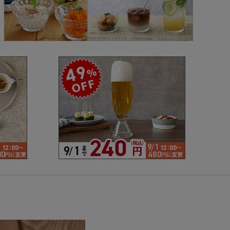
で探す
ブランドで探す
- 人気シリーズ
- オリジナル食器
仕切り
楕円
変形