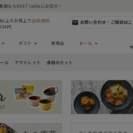
らEAST tableにお任せ！
送料無料
0円以上のお買上で
お問い合わせ・ご相談はこ
mail
834円
ギフト
新商品
セール
商
ール
アウトレット
食器のセット
集
らしセット
から探す
レット
お茶碗・汁椀・どんぶり
ハレの日の食器特集
ペアセット
ギフト一覧
カッ
- ご飯茶碗
- 
生活・引越し
- 有料ラッピング
特集
セット
食品 ~からだ想いの食卓~
白い食器セット
り鉢・サラダボウル
- 汁椀
- 
生日
- Eギフト
- どんぶり・丼
- 
リーセット
まとめ買いでお得なセット
祝い
- ラーメン鉢
- 
婚祝い
- 
- 