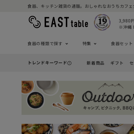
食器、キッチン雑貨の通販。おしゃれなおうちカフェ食器な
3,98
※沖縄 
食器の種類で探す
特集
食器セット
トレンドキーワード
新着商品
ギフト
セ
error_outline
プレート
アウトドア特集
食器セット一覧
予算から探す
セール
ボウル
ねこ特
一人暮
シーン
アウト
- 小皿
- 小鉢
- ～2,999円
- 新
基本の食器特集
和食器セット
推し活
洋食器
- 中皿・取り皿・ケーキ皿
- 中鉢・取
- 3,000円～4,999円
- 誕
- 大皿
- 大鉢
こども食器セット
カトラ
- 5,000円～9,999円
- 内
- カレー・パスタ皿
- とんすい
- 10,000円～
- 結
- ランチプレート・仕切り皿