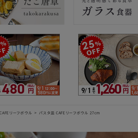
ラーで探す
素材で探す
形状
- 陶器製
- 丸
- 磁器製
- 角
- 木製
- 
食器
- ガラス製
- 
- 樹脂製
- 
CAFEリーフボウル
パスタ皿 CAFEリーフボウル 27cm