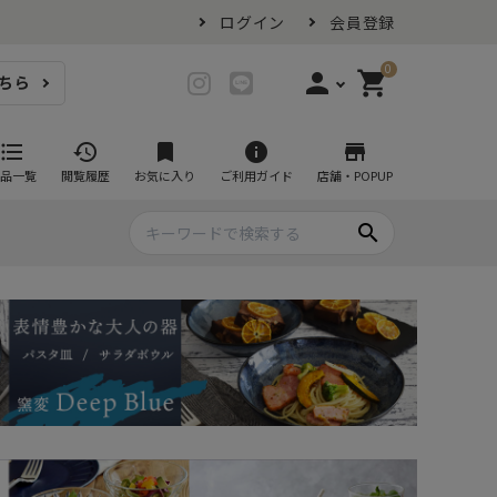
ログイン
会員登録
0
person
shopping_cart
ちら
login
ログイン
format_list_bulleted
history
bookmark
info
store
品一覧
閲覧履歴
お気に入り
ご利用ガイド
店舗・POPUP
person_add
会員登録
search
プ・グラス
スイーツが似合ううつわ
ファミリーセット
耐熱皿・その他食器
マグカップ
- グラタン皿
黒い食器セット
カップ・タンブラー
- 耐熱皿
スープカップ
- スフレ・ココット
湯呑み
- 茶碗蒸し
抹茶碗
- こども食器
急須・ポット