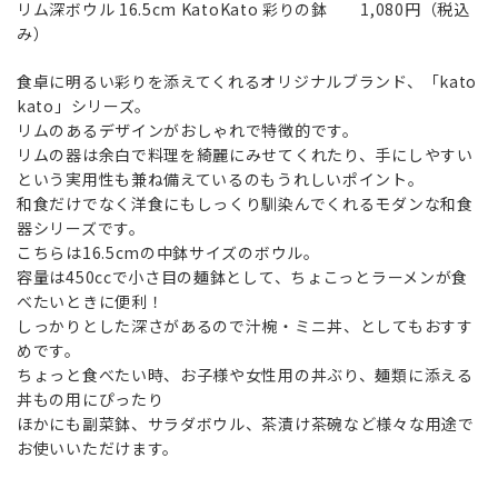
リム深ボウル 16.5cm KatoKato 彩りの鉢 1,080円（税込
み）
食卓に明るい彩りを添えてくれるオリジナルブランド、「kato
kato」シリーズ。
リムのあるデザインがおしゃれで特徴的です。
リムの器は余白で料理を綺麗にみせてくれたり、手にしやすい
という実用性も兼ね備えているのもうれしいポイント。
和食だけでなく洋食にもしっくり馴染んでくれるモダンな和食
器シリーズです。
こちらは16.5cmの中鉢サイズのボウル。
容量は450ccで小さ目の麺鉢として、ちょこっとラーメンが食
べたいときに便利！
しっかりとした深さがあるので汁椀・ミニ丼、としてもおすす
めです。
ちょっと食べたい時、お子様や女性用の丼ぶり、麺類に添える
丼もの用にぴったり
ほかにも副菜鉢、サラダボウル、茶漬け茶碗など様々な用途で
お使いいただけます。