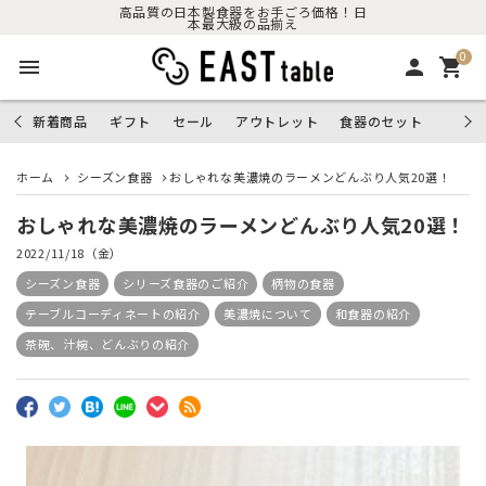
高品質の日本製食器をお手ごろ価格！日
本最大級の品揃え
0
menu
person
shopping_cart
新着商品
ギフト
セール
アウトレット
食器のセット
ホーム
シーズン食器
おしゃれな美濃焼のラーメンどんぶり人気20選！
おしゃれな美濃焼のラーメンどんぶり人気20選！
2022/11/18（金）
シーズン食器
シリーズ食器のご紹介
柄物の食器
テーブルコーディネートの紹介
美濃焼について
和食器の紹介
茶碗、汁椀、どんぶりの紹介