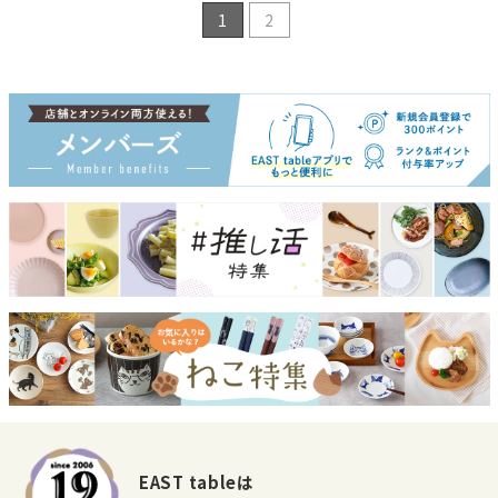
1
2
EAST tableは