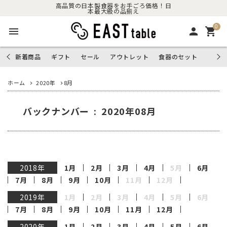
高品質の日本製食器をお手ごろ価格！日
本最大級の品揃え
0
menu
person
shopping_cart
新着商品
ギフト
セール
アウトレット
食器のセット
ホーム
2020年
8月
バックナンバー : 2020年08月
2018年
1月
2月
3月
4月
5月
6月
7月
8月
9月
10月
11月
12月
2019年
1月
2月
3月
4月
5月
6月
7月
8月
9月
10月
11月
12月
2020年
1月
2月
3月
4月
5月
6月