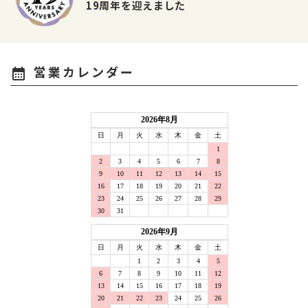
19周年を迎えました
営業カレンダー
calendar_month