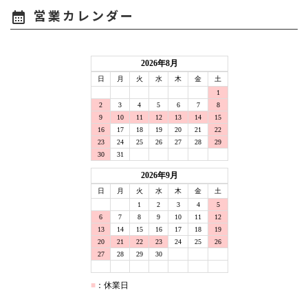
営業カレンダー
calendar_month