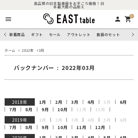
高品質の日本製食器をお手ごろ価格！日
本最大級の品揃え
0
menu
person
shopping_cart
新着商品
ギフト
セール
アウトレット
食器のセット
ホーム
2022年
3月
バックナンバー : 2022年03月
2018年
1月
2月
3月
4月
5月
6月
7月
8月
9月
10月
11月
12月
2019年
1月
2月
3月
4月
5月
6月
7月
8月
9月
10月
11月
12月
2020年
1月
2月
3月
4月
5月
6月