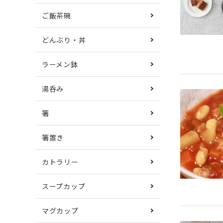
ご飯茶碗
どんぶり・丼
ラーメン鉢
湯呑み
箸
箸置き
カトラリー
スープカップ
マグカップ