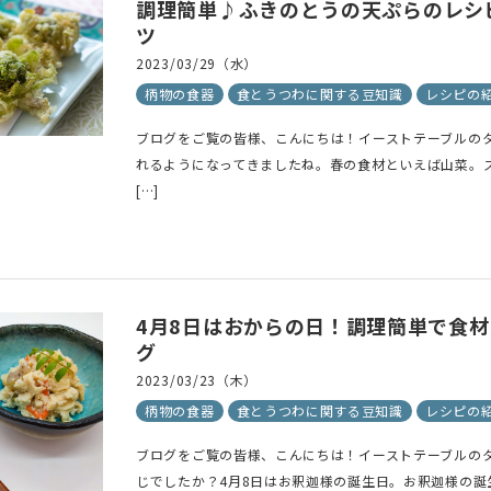
調理簡単♪ふきのとうの天ぷらのレシ
ラーで探す
素材で探す
形状
ツ
2023/03/29（水）
- 陶器製
- 丸
柄物の食器
食とうつわに関する豆知識
レシピの
- 磁器製
- 角
ブログをご覧の皆様、こんにちは！イーストテーブルのタ
- 木製
- 
れるようになってきましたね。春の食材といえば山菜。
食器
- ガラス製
- 
[…]
- 樹脂製
- 
4月8日はおからの日！調理簡単で食
グ
2023/03/23（木）
柄物の食器
食とうつわに関する豆知識
レシピの
ブログをご覧の皆様、こんにちは！イーストテーブルのタ
じでしたか？4月8日はお釈迦様の誕生日。お釈迦様の誕