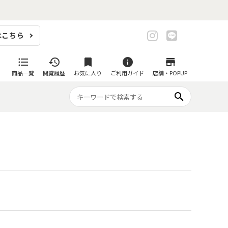
はこちら
format_list_bulleted
history
bookmark
info
store
商品一覧
閲覧履歴
お気に入り
ご利用ガイド
店舗・POPUP
search
プ・グラス
スイーツが似合ううつわ
ファミリーセット
耐熱皿・その他食器
マグカップ
- グラタン皿
黒い食器セット
カップ・タンブラー
- 耐熱皿
スープカップ
- スフレ・ココット
湯呑み
- 茶碗蒸し
抹茶碗
- こども食器
急須・ポット