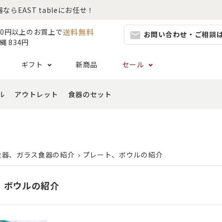
EAST tableにお任せ！
送料無料
980円以上のお買上で
お問い合わせ・ご相談
mail
縄 834円
ギフト
新商品
セール
ル
アウトレット
食器のセット
集
らしセット
から探す
レット
お茶碗・汁椀・どんぶり
ハレの日の食器特集
ペアセット
ギフト一覧
カッ
- ご飯茶碗
- 
生活・引越し
- 有料ラッピング
特集
セット
食品 ~からだ想いの食卓~
白い食器セット
り鉢・サラダボウル
- 汁椀
- 
生日
- Eギフト
食器、ガラス食器の紹介
プレート、ボウルの紹介
- どんぶり・丼
- 
リーセット
まとめ買いでお得なセット
祝い
- ラーメン鉢
- 
、ボウルの紹介
婚祝い
- 
- 