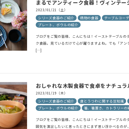
まるでアンティーク食器！ヴィンテー
2023/01/21（土）
シリーズ食器のご紹介
柄物の食器
テーブルコー
プレート、ボウルの紹介
ブログをご覧の皆様、こんにちは！イーストテーブルのタ
ク食器。見ているだけで心が躍りますよね。でも「アン
[…]
おしゃれな木製食器で食卓をナチュラ
2023/01/19（木）
シリーズ食器のご紹介
食とうつわに関する豆知識
プレート、ボウルの紹介
箸、箸置き、カトラリーの
ブログをご覧の皆様、こんにちは！イーストテーブルの
囲気を演出したいと思ったときにまず思い浮かべるのが