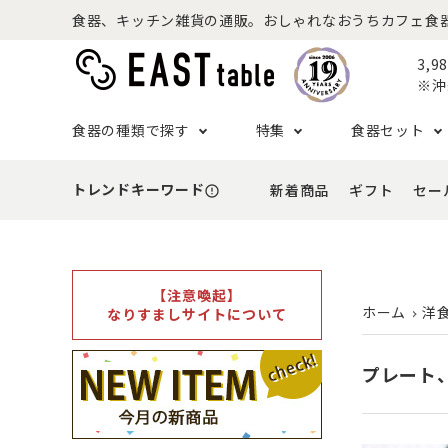
食器、キッチン雑貨の通販。おしゃれなおうちカフェ食器なら
3,
※沖
食器の種類で探す
特集
食器セット
トレンドキーワード
新着商品
ギフト
セー
error_outline
プレート
アウトドア特集
食器セット一覧
予算から探す
セール
ボウル
ねこ特
一人暮
シーン
アウト
- 小皿
- 小鉢
- ～2,999円
- 新
基本の食器特集
和食器セット
推し活
洋食器
- 中皿・取り皿・ケーキ皿
- 中鉢・取
【注意喚起】
- 3,000円～4,999円
- 誕
ホーム
洋
なりすましサイトについて
- 大皿
- 大鉢
こども食器セット
カトラ
- 5,000円～9,999円
- 内
- カレー・パスタ皿
- とんすい
プレート
- 10,000円～
- 結
- ランチプレート・仕切り皿