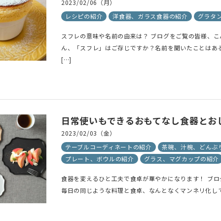
2023/02/06（月）
レシピの紹介
洋食器、ガラス食器の紹介
グラタ
スフレの意味や名前の由来は？ ブログをご覧の皆様、こ
ん、「スフレ」はご存じですか？名前を聞いたことはあ
[…]
日常使いもできるおもてなし食器とお
2023/02/03（金）
テーブルコーディネートの紹介
茶碗、汁椀、どんぶ
プレート、ボウルの紹介
グラス、マグカップの紹介
食器を変えるひと工夫で食卓が華やかになります！ ブ
毎日の同じような料理と食卓、なんとなくマンネリ化して