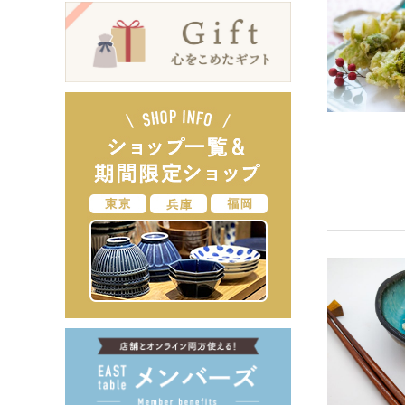
箸・カトラリー・雑貨など
デザイン・カ
- 箸
- 和食器
- 箸置き
- 白い食器
- カトラリー
- 黒い食器
- れんげ
- カラフルな
- すり鉢
- 土鍋
- 雑貨
- トレー