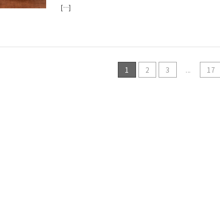
[…]
1
2
3
...
17