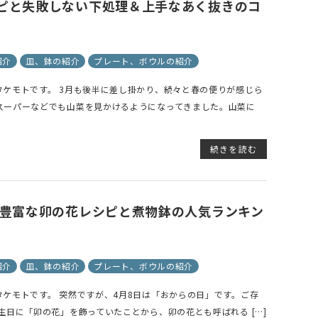
ピと失敗しない下処理＆上手なあく抜きのコ
で探す
ブランドで探す
- 人気シリーズ
紹介
皿、鉢の紹介
プレート、ボウルの紹介
- オリジナル食器
ケモトです。 3月も後半に差し掛かり、続々と春の便りが感じら
仕切り
スーパーなどでも山菜を見かけるようになってきました。山菜に
楕円
変形
続きを読む
材豊富な卯の花レシピと煮物鉢の人気ランキン
紹介
皿、鉢の紹介
プレート、ボウルの紹介
ケモトです。 突然ですが、4月8日は「おからの日」です。ご存
生日に「卯の花」を飾っていたことから、卯の花とも呼ばれる […]