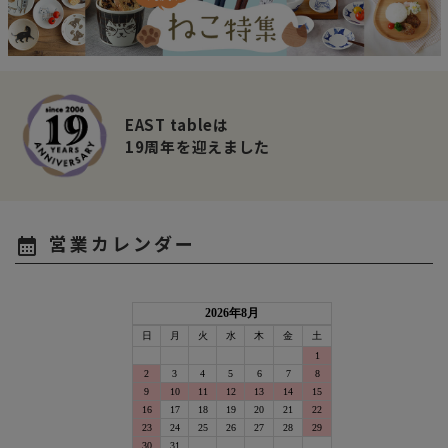
EAST tableは
19周年を迎えました
営業カレンダー
calendar_month