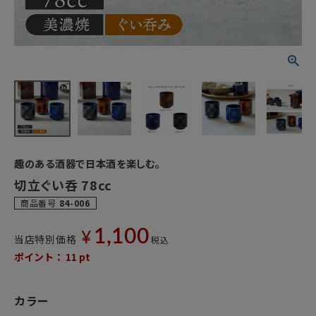
趣のある酒器で日本酒を楽しむ。
切立ぐい呑 78cc
商品番号
84-006
1,100
¥
当店特別価格
税込
ポイント：
11
pt
カラー