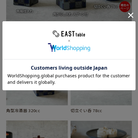
角型冷酒器 320cc
切立ぐい呑 78cc