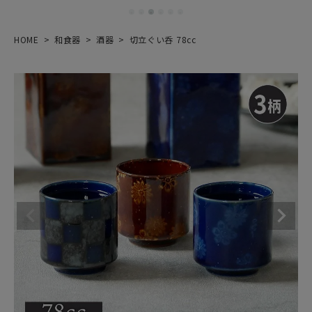
HOME
和食器
酒器
切立ぐい呑 78cc