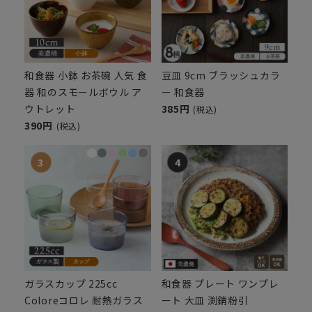
和食器 小鉢 お茶碗 人気 食
豆皿 9cm ブラッシュカラ
器 和のスモールボウル ア
ー 和食器
ウトレット
385円
(税込)
390円
(税込)
ガラスカップ 225cc
和食器 プレート ワンプレ
Coloreコロレ 耐熱ガラス
ート 大皿 渕錆粉引