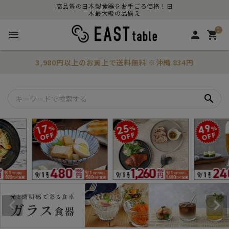
高品質の日本製食器をお手ごろ価格！日
本最大級の品揃え
0
menu
person
shopping_cart
3,980円以上のお買上で
送料無料
※沖縄 834円
search