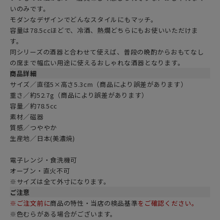
いのみです。
モダンなデザインでどんなスタイルにもマッチ。
容量は78.5ccほどで、冷酒、熱燗どちらにもお使いいただけま
す。
同シリーズの酒器と合わせて使えば、普段の晩酌からおもてなし
の席まで幅広い用途に使えるおしゃれな酒器となります。
商品詳細
サイズ／直径5×高さ5.3cm（商品により誤差があります）
重さ／約52.7g（商品により誤差があります）
容量／約78.5cc
素材／磁器
質感／つややか
生産地／日本(美濃焼)
電子レンジ・食洗機可
オーブン・直火不可
※サイズは全て外寸になります。
ご注意
※ご注文前に
商品の特性・当店の検品基準
をご確認ください。
※色むらがある場合がございます。