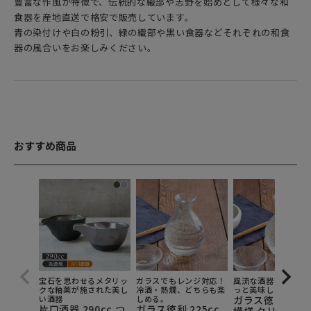
豊富な作風が特徴で、伝統的な織部や志野を始めとして様々な和
食器を産地直送で格安で販売しています。
青の染付けや白の粉引、緑の織部や黒い食器などそれぞれの和食
器の風合いをお楽しみください。
おすすめ商品
宝石を思わせるメタリッ
ガラスでもレンジ対応！
風流な酒器で、冷酒
クな釉薬が施された美し
冷酒・熱燗、どちらも楽
っと美味しく味わお
い酒器
しめる。
ガラス徳利 1合 
片口酒器 290cc つ
ガラス徳利 225cc