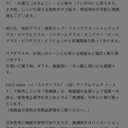
り）・お猪口（おちょこ）・ぐい呑み（ぐいのみ）に使えます。
その他、レンジも使える耐熱ガラス製や、保温保冷が可能な酒燗
器もございます。
他にも、焼酎グラス・焼酎カップ・ワイングラス・シャンパング
ラス・カクテルグラス・ハイボールグラス・タンブラー・ビール
グラス・ビアグラス・ビアジョッキと多種類取り扱っております。
ペアグラスや、お祝いのシーンにも使える酒器など幅広く取り扱
い中です。
お祝いに贈り物、ギフト、結婚祝い・引っ越し祝いにも最適で
す。
EAST table（イーストテーブル）（旧：テーブルウェア イース
ト）で販売している「和食器」は、陶磁器の生産シェア全国一を
誇る、岐阜県土岐市をはじめとする「美濃焼」を中心に取り扱っ
ています。
（各商品の産地は各商品詳細をご覧ください。）
日本各地に陶器の産地がありますが、美濃焼きはバリエーション