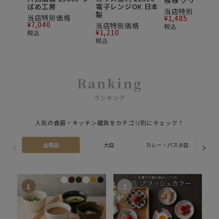
模様 クリア 日
ばめ工房
電子レンジOK 日本
当店特別価格
製
当店特別価格
¥
1,485
¥
7,040
当店特別価格
税込
¥
1,210
税込
税込
Ranking
ランキング
人気の食器・キッチン雑貨をカテゴリ別にチェック！
全商品
大皿
カレー・パスタ皿
ス