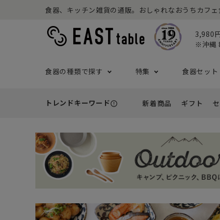
食器、キッチン雑貨の通販。おしゃれなおうちカフェ食器な
3,98
※沖縄 
食器の種類で探す
特集
食器セット
トレンドキーワード
新着商品
ギフト
セ
error_outline
プレート
アウトドア特集
食器セット一覧
予算から探す
セール
ボウル
ねこ特
一人暮
シーン
アウト
- 小皿
- 小鉢
- ～2,999円
- 新
基本の食器特集
和食器セット
推し活
洋食器
- 中皿・取り皿・ケーキ皿
- 中鉢・取
- 3,000円～4,999円
- 誕
- 大皿
- 大鉢
こども食器セット
カトラ
- 5,000円～9,999円
- 内
- カレー・パスタ皿
- とんすい
- 10,000円～
- 結
- ランチプレート・仕切り皿