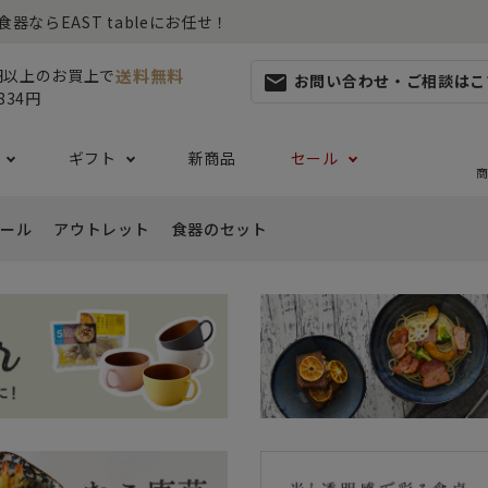
らEAST tableにお任せ！
送料無料
0円以上のお買上で
お問い合わせ・ご相談はこ
mail
834円
ギフト
新商品
セール
商
ール
アウトレット
食器のセット
集
らしセット
から探す
レット
お茶碗・汁椀・どんぶり
ハレの日の食器特集
ペアセット
ギフト一覧
カッ
- ご飯茶碗
- 
生活・引越し
- 有料ラッピング
特集
セット
食品 ~からだ想いの食卓~
白い食器セット
り鉢・サラダボウル
- 汁椀
- 
生日
- Eギフト
- どんぶり・丼
- 
リーセット
まとめ買いでお得なセット
祝い
- ラーメン鉢
- 
婚祝い
- 
- 