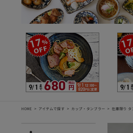
箸・カトラリー・雑貨など
デザイン・カ
- 箸
- 和食器
- 箸置き
- 白い食器
- カトラリー
- 黒い食器
- れんげ
- カラフルな
- すり鉢
- 土鍋
- 雑貨
- トレー
HOME
アイテムで探す
カップ・タンブラー
在庫限り タン