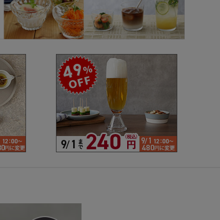
で探す
ブランドで探す
- 人気シリーズ
- オリジナル食器
仕切り
楕円
変形