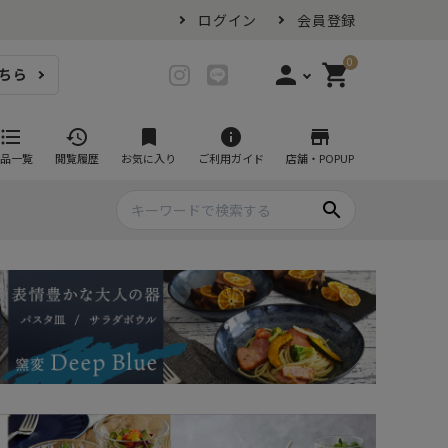
ログイン
会員登録
0
person
shopping_cart
ちら
login
ログイン
format_list_bulleted
history
bookmark
info
store
品一覧
閲覧履歴
お気に入り
ご利用ガイド
店舗・POPUP
person_add
会員登録
search
プ・グラス
スイーツが似合ううつわ
ファミリーセット
耐熱皿・その他食器
マグカップ
- グラタン皿
黒い食器セット
カップ・タンブラー
- 耐熱皿
スープカップ
- スフレ・ココット
湯呑み
- 茶碗蒸し
抹茶碗
- こども食器
急須・ポット