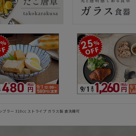
ラーで探す
素材で探す
形状
- 陶器製
- 丸
- 磁器製
- 角
- 木製
- 
食器
- ガラス製
- 
- 樹脂製
- 
ブラー 310cc ストライプ ガラス製 食洗機可