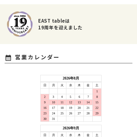
EAST tableは
19周年を迎えました
営業カレンダー
calendar_month