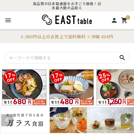
高品質の日本製食器をお手ごろ価格！日
本最大級の品揃え
0
menu
person
shopping_cart
3,980円以上のお買上で
送料無料
※沖縄 834円
search