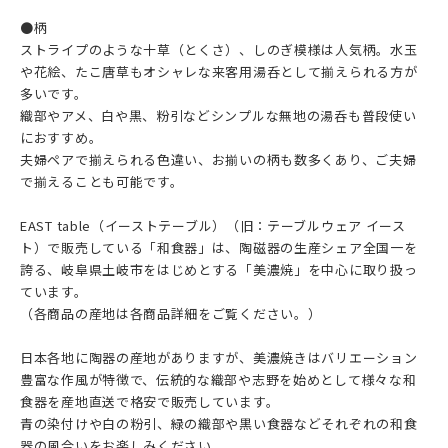
●柄
ストライプのような十草（とくさ）、しのぎ模様は人気柄。水玉
や花絵、たこ唐草もオシャレな来客用湯呑として揃えられる方が
多いです。
織部やアメ、白や黒、粉引などシンプルな無地の湯呑も普段使い
におすすめ。
夫婦ペアで揃えられる色違い、お揃いの柄も数多くあり、ご夫婦
で揃えることも可能です。
EAST table（イーストテーブル）（旧：テーブルウェア イース
ト）で販売している「和食器」は、陶磁器の生産シェア全国一を
誇る、岐阜県土岐市をはじめとする「美濃焼」を中心に取り扱っ
ています。
（各商品の産地は各商品詳細をご覧ください。）
日本各地に陶器の産地がありますが、美濃焼きはバリエーション
豊富な作風が特徴で、伝統的な織部や志野を始めとして様々な和
食器を産地直送で格安で販売しています。
青の染付けや白の粉引、緑の織部や黒い食器などそれぞれの和食
器の風合いをお楽しみください。