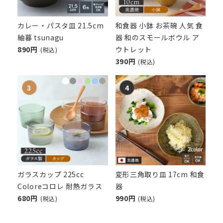
カレー・パスタ皿 21.5cm
和食器 小鉢 お茶碗 人気 食
紬暮 tsunagu
器 和のスモールボウル ア
890円
ウトレット
(税込)
390円
(税込)
ガラスカップ 225cc
変形三角取り皿 17cm 和食
Coloreコロレ 耐熱ガラス
器
680円
990円
(税込)
(税込)