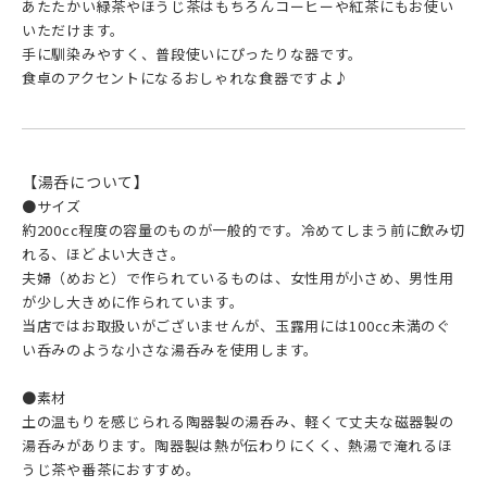
あたたかい緑茶やほうじ茶はもちろんコーヒーや紅茶にもお使い
いただけます。
手に馴染みやすく、普段使いにぴったりな器です。
食卓のアクセントになるおしゃれな食器ですよ♪
【湯呑について】
●サイズ
約200cc程度の容量のものが一般的です。冷めてしまう前に飲み切
れる、ほどよい大きさ。
夫婦（めおと）で作られているものは、女性用が小さめ、男性用
が少し大きめに作られています。
当店ではお取扱いがございませんが、玉露用には100cc未満のぐ
い呑みのような小さな湯呑みを使用します。
●素材
土の温もりを感じられる陶器製の湯呑み、軽くて丈夫な磁器製の
湯呑みがあります。陶器製は熱が伝わりにくく、熱湯で淹れるほ
うじ茶や番茶におすすめ。