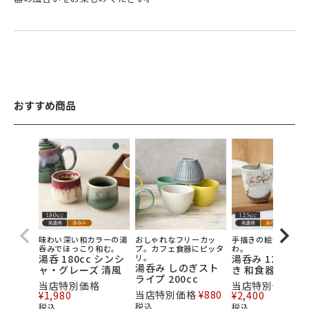
おすすめ商品
味わい深い和カラーの湯
おしゃれなフリーカッ
手描きの絵が温かい
呑みでほっこり和む。
プ。カフェ食器にピッタ
わ。
湯呑 180cc シンシ
リ。
湯呑み 125cc 
湯呑み しのぎスト
ャ・グレーズ 清風
き 和食器
ライプ 200cc
当店特別価格
当店特別価格
当店特別価格
¥
880
¥
1,980
¥
2,400
税込
税込
税込