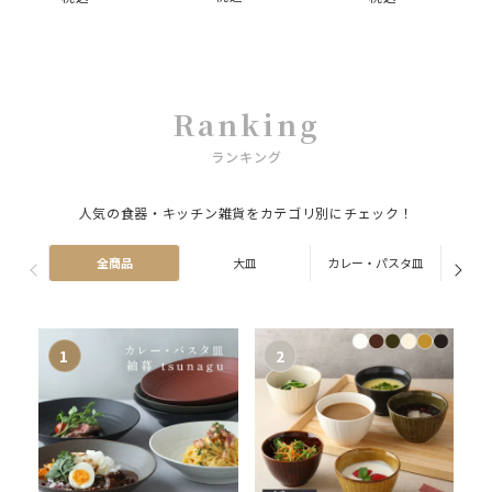
Ranking
ランキング
人気の食器・キッチン雑貨をカテゴリ別にチェック！
全商品
大皿
カレー・パスタ皿
ス