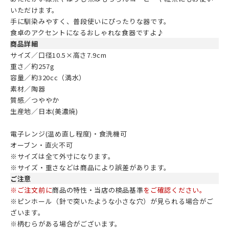
いただけます。
手に馴染みやすく、普段使いにぴったりな器です。
食卓のアクセントになるおしゃれな食器ですよ♪
商品詳細
サイズ／口径10.5×高さ7.9cm
重さ／約257g
容量／約320cc（満水）
素材／陶器
質感／つややか
生産地／日本(美濃焼)
電子レンジ(温め直し程度)・食洗機可
オーブン・直火不可
※サイズは全て外寸になります。
※サイズ・重さなどは商品により誤差があります。
ご注意
※ご注文前に
商品の特性・当店の検品基準
をご確認ください。
※ピンホール（針で突いたような小さな穴）が見られる場合がご
ざいます。
※柄むらがある場合がございます。