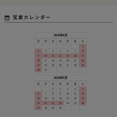
営業カレンダー
calendar_month