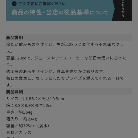
商品説明
冷たい飲みものを注ぐと、色がふわっと変化する不思議なグラ
ス。
容量320ccで、ジュースやアイスコーヒーなど日常使いにぴった
り。
透明感のあるデザインが、食卓を爽やかに彩ります。
毎日の食卓に、ちょっとしたサプライズを添えてくれる一品で
す。
商品詳細
サイズ／口径6.2×高さ10.5cm
箱：8.9×8.9×高さ12cm
重さ／約164g
箱入り：約204g
容量／約325cc（満水）
素材／ガラス