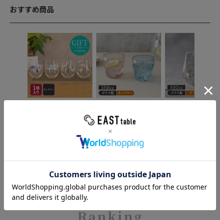
おすすめ商品
【有料ラッピング対象商
涼しげカラーがおしゃれ
光の当たり方や見る
品】遊び心あふれる、お
なガラスタンブラー
によって表情を変え
しゃれなグラスの贈り
タンブラー 350cc
ーロラグラス
物。
オーロラグラス
ビルバオ
タンブラー 500cc
300cc シャイニ
当店特別価格
冷やすと色が変わ
グ 箱入り
¥
1,980
る 箱入り
当店特別価格
¥
5
税込
当店特別価格
税込
¥
1,650
税込
Ranking