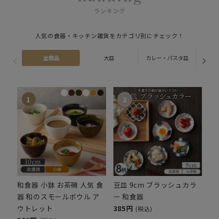
ランキング
人気の食器・キッチン雑貨をカテゴリ別にチェック！
全商品
大皿
カレー・パスタ皿
ス
和食器 小鉢 お茶碗 人気 食
豆皿 9cm ブラッシュカラ
器 和のスモールボウル ア
ー 和食器
ウトレット
385円
(税込)