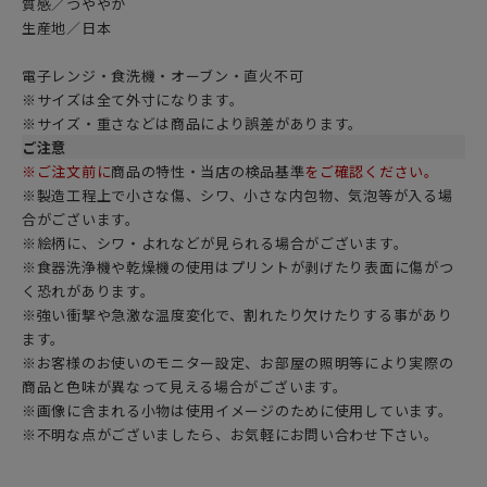
質感／つややか
生産地／日本
電子レンジ・食洗機・オーブン・直火不可
※サイズは全て外寸になります。
※サイズ・重さなどは商品により誤差があります。
ご注意
※ご注文前に
商品の特性・当店の検品基準
をご確認ください。
※製造工程上で小さな傷、シワ、小さな内包物、気泡等が入る場
合がございます。
※絵柄に、シワ・よれなどが見られる場合がございます。
※食器洗浄機や乾燥機の使用はプリントが剥げたり表面に傷がつ
く恐れがあります。
※強い衝撃や急激な温度変化で、割れたり欠けたりする事があり
ます。
※お客様のお使いのモニター設定、お部屋の照明等により実際の
商品と色味が異なって見える場合がございます。
※画像に含まれる小物は使用イメージのために使用しています。
※不明な点がございましたら、お気軽にお問い合わせ下さい。