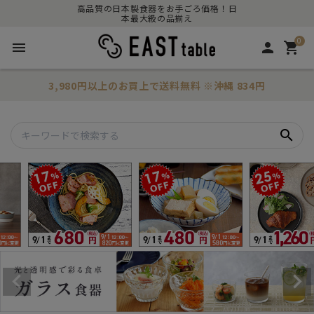
高品質の日本製食器をお手ごろ価格！日
本最大級の品揃え
0
menu
person
shopping_cart
3,980円以上のお買上で
送料無料
※沖縄 834円
search