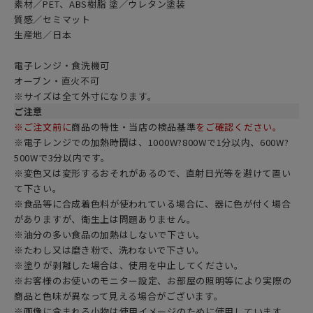
素材／PET、ABS樹脂 塗／ウレタン塗装
質感／セミマット
生産地／日本
電子レンジ・食洗機可
オーブン・直火不可
※サイズは全て外寸になります。
ご注意
※ご注文前に
商品の特性・当店の検品基準
をご確認ください。
※電子レンジでの加熱時間は、1000W?800Wで1分以内、600W?
500Wで3分以内です。
※変色又は変形するおそれがあるので、直射日光等を避けて置い
て下さい。
※食品等に合成着色料が使われている場合に、器に色が付く場合
がありますが、衛生上は問題ありません。
※油分の多い食品の加熱はしないで下さい。
※たわし又は磨き粉で、洗わないで下さい。
※塗りが剥離した場合は、使用を中止してください。
※お客様のお使いのモニター設定、お部屋の照明等により実際の
商品と色味が異なって見える場合がございます。
※画像に含まれる小物は使用イメージのために使用しています。