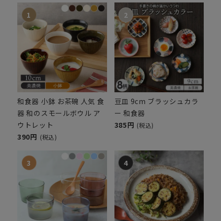
和食器 小鉢 お茶碗 人気 食
豆皿 9cm ブラッシュカラ
器 和のスモールボウル ア
ー 和食器
ウトレット
385円
(税込)
390円
(税込)