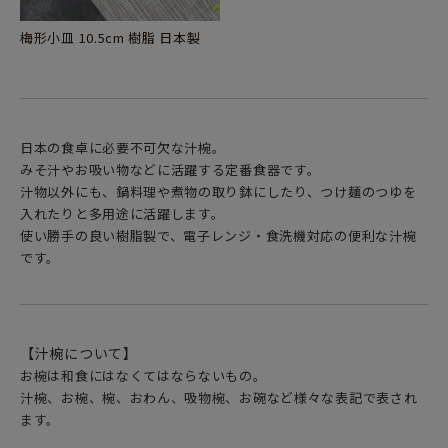
梅形小皿 10.5cm 樹脂 日本製
日本の食卓に必要不可欠な汁椀。
みそ汁やお吸い物などに活躍する定番食器です。
汁物以外にも、鍋料理や煮物の取り鉢にしたり、つけ麺のつゆを
入れたりと多用途に活躍します。
使い勝手の良い樹脂製で、電子レンジ・食洗機対応の便利な汁椀
です。
【汁椀について】
お椀は和食にはなくてはならないもの。
汁椀、お椀、椀、おわん、吸物椀、お碗など様々な表記で表され
ます。