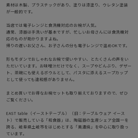
素材は木製、プラスチックがあり、塗りは漆塗り、ウレタン塗装
が一般的です。
当店では電子レンジと食洗機対応のお椀が人気。
通常、漆器は手洗いが基本ですが、忙しいお母さんには食洗機対
応のものが助かりますよね。
帰りの遅いお父さん、お子さんの分も電子レンジで温めOKです。
形もモダンでおしゃれなお椀で使いやすい、とたくさんの声をい
ただいています。お味噌汁だけでなく、スープやどんぶり、デザー
ト、茶碗にも使えるボウルとして、パスタに添えるスープカップ
として使っても違和感がありません。
まとめ買いでお得なお椀セットも取り揃えておりますので、ぜひ
ご覧ください。
EAST table（イーストテーブル）（旧：テーブルウェア イース
ト）で販売している「和食器」は、陶磁器の生産シェア全国一を
誇る、岐阜県土岐市をはじめとする「美濃焼」を中心に取り扱っ
ています。