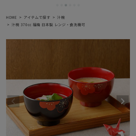
HOME
アイテムで探す
汁椀
汁椀 370cc 福梅 日本製 レンジ・食洗機可