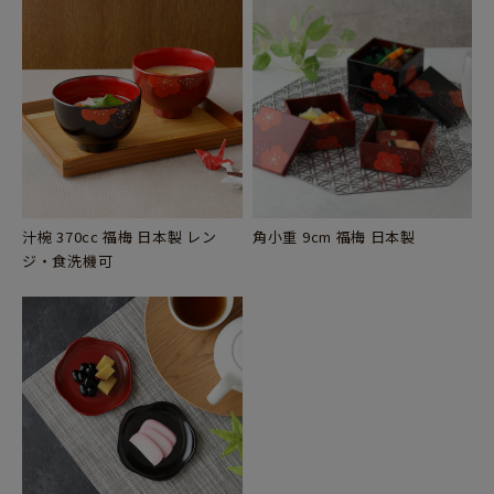
汁椀 370cc 福梅 日本製 レン
角小重 9cm 福梅 日本製
ジ・食洗機可