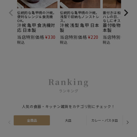
伝統的な亀甲柄の汁椀。
伝統的な亀甲柄の汁椀。
蓋付きは和食メニュ
便利なレンジ＆食洗機
浅型で収納もノンストレ
ハレの日、来客のお
OK。
ス。
なしにオススメ。
汁椀 亀甲 食洗機対
汁椀 浅型 亀甲 日本
蓋付吸物椀 亀甲
応 日本製
製
本製
当店特別価格
¥
330
当店特別価格
¥
220
当店特別価格
¥
5
税込
税込
税込
Ranking
ランキング
人気の食器・キッチン雑貨をカテゴリ別にチェック！
全商品
大皿
カレー・パスタ皿
ス