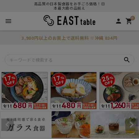
高品質の日本製食器をお手ごろ価格！日
本最大級の品揃え
0
menu
person
shopping_cart
3,980円以上のお買上で
送料無料
※沖縄 834円
search