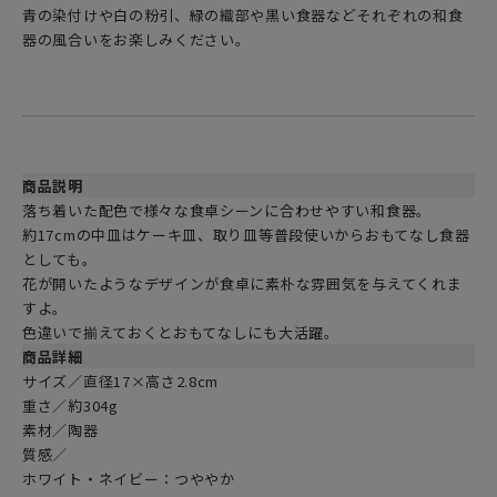
青の染付けや白の粉引、緑の織部や黒い食器などそれぞれの和食
器の風合いをお楽しみください。
商品説明
落ち着いた配色で様々な食卓シーンに合わせやすい和食器。
約17cmの中皿はケーキ皿、取り皿等普段使いからおもてなし食器
としても。
花が開いたようなデザインが食卓に素朴な雰囲気を与えてくれま
すよ。
色違いで揃えておくとおもてなしにも大活躍。
商品詳細
サイズ／直径17×高さ2.8cm
重さ／約304g
素材／陶器
質感／
ホワイト・ネイビー：つややか