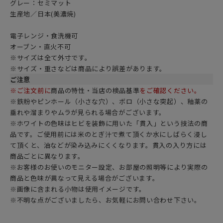
グレー：セミマット
生産地／日本(美濃焼)
電子レンジ・食洗機可
オーブン・直火不可
※サイズは全て外寸です。
※サイズ・重さなどは商品により誤差があります。
ご注意
※ご注文前に
商品の特性・当店の検品基準
をご確認ください。
※鉄粉やピンホール（小さな穴）、ボロ（小さな突起）、釉薬の
垂れや溜まりやムラが見られる場合がございます。
※ホワイトの色味はヒビを装飾に用いた「貫入」という技法の商
品です。ご使用前には米のとぎ汁で煮て頂くか水にしばらく浸し
て頂くと、油などが染み込みにくくなります。貫入の入り方には
商品ごとに異なります。
※お客様のお使いのモニター設定、お部屋の照明等により実際の
商品と色味が異なって見える場合がございます。
※画像に含まれる小物は使用イメージです。
※不明な点がございましたら、お気軽にお問い合わせ下さい。