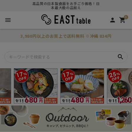
高品質の日本製食器をお手ごろ価格！日
本最大級の品揃え
0
menu
person
shopping_cart
3,980円以上のお買上で
送料無料
※沖縄 834円
search