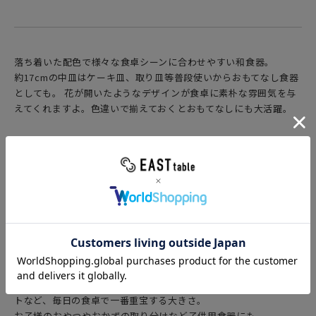
落ち着いた配色で様々な食卓シーンに合わせやすい和食器。
約17cmの中皿はケーキ皿、取り皿等普段使いからおもてなし食器
としても。 花が開いたようなデザインが食卓に素朴な雰囲気を与
えてくれますよ。色違いで揃えておくとおもてなしにも大活躍。
【和食器 和皿について】
●24cm以上の大皿
家族人数分のおかずの盛付け、おもてなしの大皿料理に。ほかに
も、パスタとサラダ、ご飯とおかず数種でワンプレートの器とし
もお使いいただけます。
●15cm?22ｃｍ位の中皿
取り皿・ケーキ皿・サラダ皿・副菜皿・パン皿・ディナープレー
トなど、毎日の食卓で一番重宝する大きさ。
お子様のおやつやおかずの取り分けなど子供用食器にも。