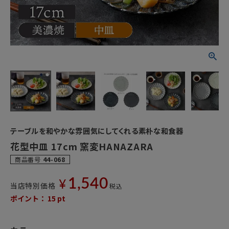
テーブルを和やかな雰囲気にしてくれる素朴な和食器
花型中皿 17cm 窯変HANAZARA
商品番号
44-068
1,540
¥
当店特別価格
税込
ポイント：
15
pt