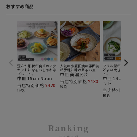
おすすめ商品
歪んだ形状が食卓のアク
人気の小鹿田焼の雰囲気
フリル型がかわいい
セントになるおしゃれな
が手軽に味わえるお皿
どよい大きさのプレ
プレート。
中皿 美濃民芸
ト。
中皿 15cm Nuan
中皿 14cm ビス
当店特別価格
¥
480
ット
当店特別価格
¥
420
税込
当店特別価格
¥
5
税込
税込
Ranking
ランキング