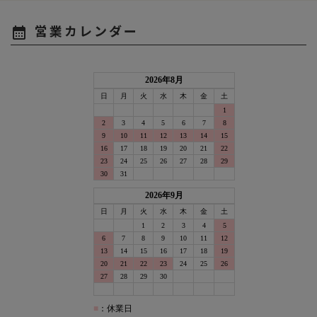
営業カレンダー
calendar_month