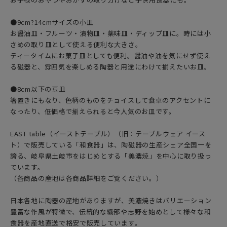
●9cm?14cmサイズの小皿
お醤油皿・フルーツ・漬物皿・薬味皿・ディップ皿に。時には小
さめの取り皿として使える便利な大きさ。
ティータイムにお菓子皿としても便利。醤油や油を気にせず使え
る磁器と、雰囲気を楽しめる陶器と用途にわけて揃えたいお皿。
●8cm以下の豆皿
箸置きにもなり、色柄のものをチョイスして食卓のアクセントに
なったり、低価格で揃えられると今人気のお皿です。
EAST table（イーストテーブル）（旧：テーブルウェア イース
ト）で販売している「和食器」は、陶磁器の生産シェア全国一を
誇る、岐阜県土岐市をはじめとする「美濃焼」を中心に取り扱っ
ています。
（各商品の産地は各商品詳細をご覧ください。）
日本各地に陶器の産地がありますが、美濃焼きはバリエーション
豊富な作風が特徴で、伝統的な織部や志野を始めとして様々な和
食器を産地直送で格安で販売しています。