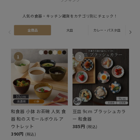
人気の食器・キッチン雑貨をカテゴリ別にチェック！
全商品
大皿
カレー・パスタ皿
ス
和食器 小鉢 お茶碗 人気 食
豆皿 9cm ブラッシュカラ
器 和のスモールボウル ア
ー 和食器
ウトレット
385円
(税込)
390円
(税込)