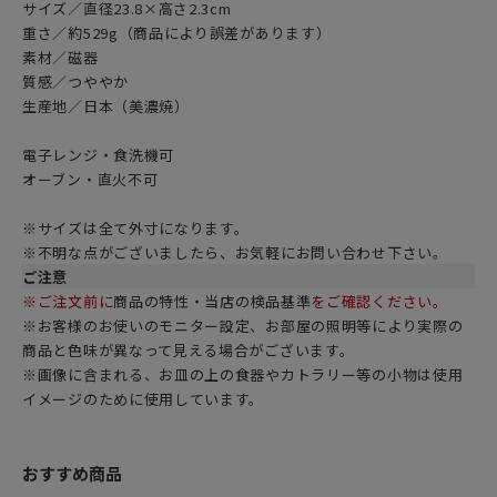
サイズ／直径23.8×高さ2.3cm
重さ／約529g（商品により誤差があります）
素材／磁器
質感／つややか
生産地／日本（美濃焼）
電子レンジ・食洗機可
オーブン・直火不可
※サイズは全て外寸になります。
※不明な点がございましたら、お気軽にお問い合わせ下さい。
ご注意
※ご注文前に
商品の特性・当店の検品基準
をご確認ください。
※お客様のお使いのモニター設定、お部屋の照明等により実際の
商品と色味が異なって見える場合がございます。
※画像に含まれる、お皿の上の食器やカトラリー等の小物は使用
イメージのために使用しています。
おすすめ商品