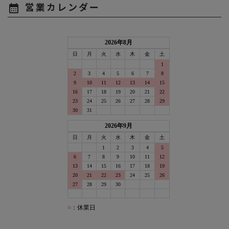
営業カレンダー
calendar_month