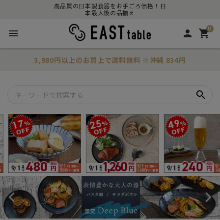
高品質の日本製食器をお手ごろ価格！日
本最大級の品揃え
0
menu
person
shopping_cart
3,980円以上のお買上で
送料無料
※沖縄 834円
search