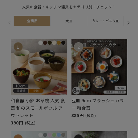
人気の食器・キッチン雑貨をカテゴリ別にチェック！
全商品
大皿
カレー・パスタ皿
ス
和食器 小鉢 お茶碗 人気 食
豆皿 9cm ブラッシュカラ
器 和のスモールボウル ア
ー 和食器
ウトレット
385円
(税込)
390円
(税込)