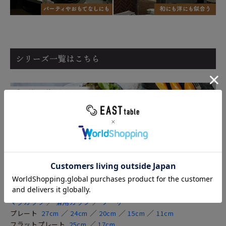
シリーズを見る＞＞
／
／
マグカップ
兼用カップ
ソーサー
／
／
／
／
プレート
27cm
24cm
20cm
15cm
11cm
／
フラットプレート
25cm
17cm