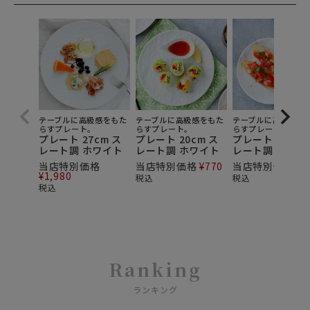
テーブルに高級感をもた
テーブルに高級感をもた
テーブルに高級感を
らすプレート。
らすプレート。
らすプレート。
プレート 27cm ス
プレート 20cm ス
プレート 15cm 
レート調 ホワイト
レート調 ホワイト
レート調 ホワイ
当店特別価格
当店特別価格
¥
770
当店特別価格
¥
5
¥
1,980
税込
税込
税込
Ranking
ランキング