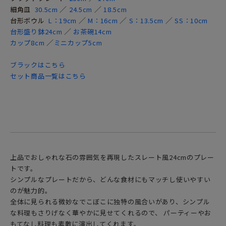
／
／
細角皿
30.5cm
24.5cm
18.5cm
／
／
／
台形ボウル
L：19cm
M：16cm
S：13.5cm
SS：10cm
／
台形盛り鉢24cm
お茶碗14cm
／
カップ8cm
ミニカップ5cm
ブラックはこちら
セット商品一覧はこちら
上品でおしゃれな石の雰囲気を再現したスレート風24cmのプレー
トです。
シンプルなプレートだから、どんな食材にもマッチし使いやすい
のが魅力的。
全体に見られる微妙なでこぼこに独特の風合いがあり、シンプル
な料理もさりげなく華やかに見せてくれるので、 パーティーやお
もてなし料理も素敵に演出してくれます。