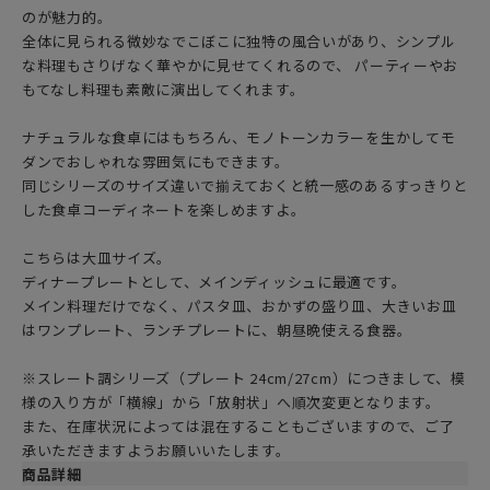
のが魅力的。
全体に見られる微妙なでこぼこに独特の風合いがあり、シンプル
な料理もさりげなく華やかに見せてくれるので、 パーティーやお
もてなし料理も素敵に演出してくれます。
ナチュラルな食卓にはもちろん、モノトーンカラーを生かしてモ
ダンでおしゃれな雰囲気にもできます。
同じシリーズのサイズ違いで揃えておくと統一感のあるすっきりと
した食卓コーディネートを楽しめますよ。
こちらは大皿サイズ。
ディナープレートとして、メインディッシュに最適です。
メイン料理だけでなく、パスタ皿、おかずの盛り皿、大きいお皿
はワンプレート、ランチプレートに、朝昼晩使える食器。
※スレート調シリーズ（プレート 24cm/27cm）につきまして、模
様の入り方が「横線」から「放射状」へ順次変更となります。
また、在庫状況によっては混在することもございますので、ご了
承いただきますようお願いいたします。
商品詳細